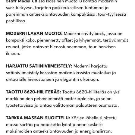
Staff Model CB
:ssä klassinen muotoilu kohtaa modernin
suorituskyvyn, tarjoten poikkeuksellisen tuntuman ja
paremman anteeksiantavuuden kompaktissa, tour-tyylisessä
profiilissa.
MODERNI LAVAN MUOTO:
Moderni cavity back, jossa on
kompakti koko, pienennetty offset ja lyhyemmät, terävämmät
reunat, jotka antavat hienostuneemman, tour-henkisen
ilmeen.
HARJATTU SATIINIVIIMEISTELY:
Moderni harjattu
satiiniviimeistely korostaa mailan klassista muotoilua ja
antaa sille hienostuneen ja elegantin ulkonäön.
TAOTTU 8620-HIILITERÄS:
Taottu 8620-hiiliteräs on yksi
markkinoiden pehmeimmistä materiaaleista, ja se on
työstettävissä ja antaa välittömän palautteen osumasta.
TARKKA MASSAN SIJOITTELU:
Kärjen lähelle sijoitettu
massa siirtää painopistettä lyöntipinnan keskelle
maksimoiden anteeksiantavuuden ja energiansiirron.