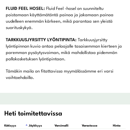
FLUID FEEL HOSEL:
Fluid Feel -hosel on suunniteltu
poistamaan käyttämätöntä painoa ja jakamaan painoa
uudelleen enemmän kärkeen, mikä parantaa sen yleistä
suorituskykyä.
TARKKUUSJYRSITTY LYÖNTIPINTA:
Tarkkuusjyrsitty
lyöntipinnan kuvio antaa pelaajalle tasaisemman kierteen ja
paremman pysäytysvoiman, mikä mahdollistaa pidemmän
pallokosketuksen lyöntipintaan.
Tämäkin maila on fitattavissa myymälässämme eri varsi
vaihtoehdoilla.
Heti toimitettavissa
Kätisyys
Jäykkyys
Varsimalli
Varastossa
Hinta
L