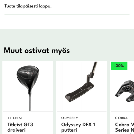
Muut ostivat myös
-30%
TITLEIST
ODYSSEY
COBRA
Titleist GT3
Odyssey DFX 1
Cobra V
draiveri
putteri
Series 