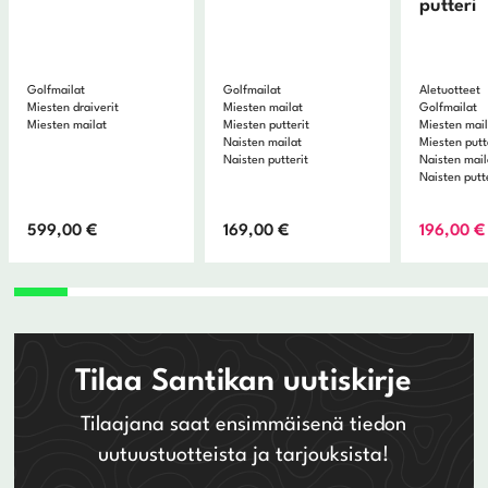
putteri
Golfmailat
Golfmailat
Aletuotteet
Miesten draiverit
Miesten mailat
Golfmailat
Miesten mailat
Miesten putterit
Miesten mai
Naisten mailat
Miesten putt
Naisten putterit
Naisten mail
Naisten putt
599,00
€
169,00
€
196,00
€
Tilaa Santikan uutiskirje
Tilaajana saat ensimmäisenä tiedon
uutuustuotteista ja tarjouksista!