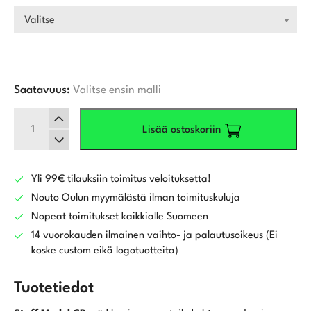
Valitse
Saatavuus:
Valitse ensin malli
Wilson
Lisää ostoskoriin
Staff
Model
CB
2026
Yli 99€ tilauksiin toimitus veloituksetta!
Rautamailat
Nouto Oulun myymälästä ilman toimituskuluja
5-
Nopeat toimitukset kaikkialle Suomeen
Pw
14 vuorokauden ilmainen vaihto- ja palautusoikeus (Ei
määrä
koske custom eikä logotuotteita)
Tuotetiedot