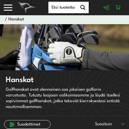
/ Hanskat
Juniorihanskat
Miesten hanskat
Naisten hanskat
Adidas
Hanskat
Bridgestone
S
Callaway
Golfhanskat ovat olennainen osa jokaisen golfarin
M
varustusta. Tutustu laajaan valikoimaamme ja löydä itsellesi
Chervo Sports
ML
sopivimmat golfhanskat, jotka tekevät kierroksestasi entistä
Cleveland
nautinnollisemman.
L
Cobra
XL
FootJoy
XS
GolfGear
Suosituin
Suodattimet