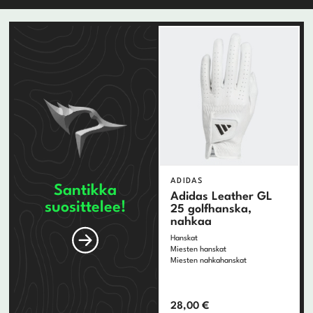
Mizuno
Motocaddy
Ogio
Oncourse
Ping
ProPlay
Puma
Srixon
Taylormade
Titleist
Wilson
ADIDAS
Santikka
Adidas Leather GL
suosittelee!
25 golfhanska,
nahkaa
Hanskat
Miesten hanskat
Miesten nahkahanskat
28,00
€