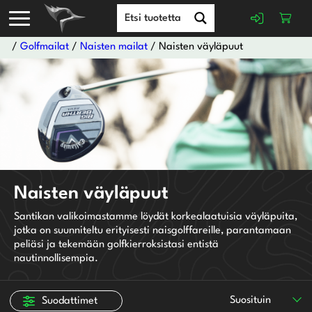
/
Golfmailat
/
Naisten mailat
/ Naisten väyläpuut
Adidas
Ben Sayers
Lady Lite
Callaway
Naisten väyläpuut
Light
Chervo Sports
Oikeakätinen
lite
Santikan valikoimastamme löydät korkealaatuisia väyläpuita,
Cleveland
Vasenkätinen
jotka on suunniteltu erityisesti naisgolffareille, parantamaan
Tour-X
Cobra
peliäsi ja tekemään golfkierroksistasi entistä
Lady
FootJoy
nautinnollisempia.
Senior
GolfGear
Regular
Mizuno
Stiff
Suosituin
Suodattimet
Motocaddy