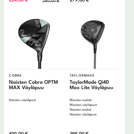
Alkuperäinen
Nykyinen
224,00
€
279,00
€
280,00
€
hinta
hinta
oli:
on:
280,00 €.
224,00 €.
COBRA
TAYLORMADE
Naisten Cobra OPTM
TaylorMade Qi4D
MAX Väyläpuu
Max Lite Väyläpuu
Naisten väyläpuut
Miesten mailat
Miesten väyläpuut
Naisten mailat
Naisten väyläpuut