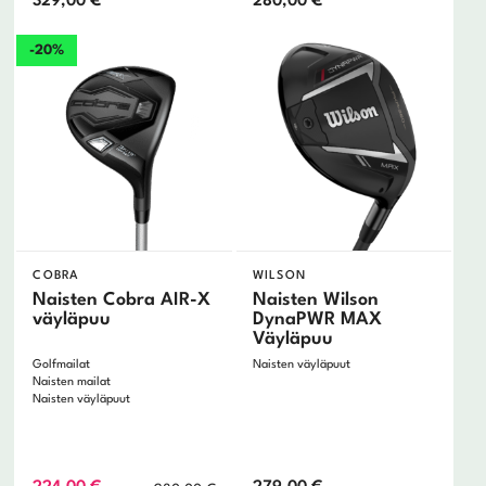
329,00
€
280,00
€
-20%
COBRA
WILSON
Naisten Cobra AIR-X
Naisten Wilson
väyläpuu
DynaPWR MAX
Väyläpuu
Golfmailat
Naisten väyläpuut
Naisten mailat
Naisten väyläpuut