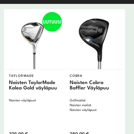
Extra-Stiff
Odyssey
Ogio
Oncourse
Ping
ProPlay
Puma
Scotty Cameron
Srixon
Taylormade
Titleist
U.S. Kids Golf
TAYLORMADE
COBRA
Naisten TaylorMade
Naisten Cobra
Vokey
Kalea Gold väyläpuu
Baffler Väyläpuu
Wilson
Naisten väyläpuut
Golfmailat
Naisten mailat
Naisten väyläpuut