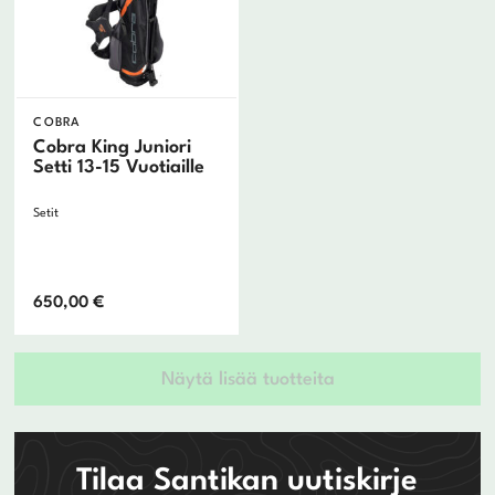
COBRA
Cobra King Juniori
Setti 13-15 Vuotiaille
Setit
650,00
€
Näytä lisää tuotteita
Tilaa Santikan uutiskirje