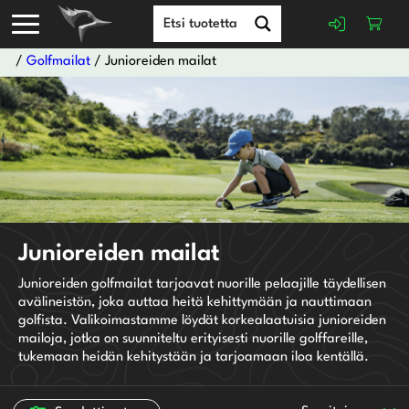
/
Golfmailat
/ Junioreiden mailat
Irtomailat
Setit
Adidas
Junioreiden mailat
Ben Sayers
Lady Lite
Callaway
Junioreiden golfmailat tarjoavat nuorille pelaajille täydellisen
Light
avälineistön, joka auttaa heitä kehittymään ja nauttimaan
Chervo Sports
Oikeakätinen
lite
golfista. Valikoimastamme löydät korkealaatuisia junioreiden
Cleveland
Vasenkätinen
mailoja, jotka on suunniteltu erityisesti nuorille golffareille,
Tour-X
Cobra
tukemaan heidän kehitystään ja tarjoamaan iloa kentällä.
Lady
FootJoy
Senior
GolfGear
Regular