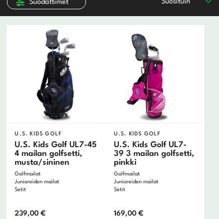
Suosituin
Suodattimet
Mizuno
Stiff
Motocaddy
Extra-Stiff
Odyssey
Ogio
Oncourse
Ping
ProPlay
Puma
Scotty Cameron
Srixon
Taylormade
Titleist
U.S. KIDS GOLF
U.S. KIDS GOLF
U.S. Kids Golf
U.S. Kids Golf UL7-45
U.S. Kids Golf UL7-
4 mailan golfsetti,
39 3 mailan golfsetti,
Vokey
musta/sininen
pinkki
Wilson
Golfmailat
Golfmailat
Junioreiden mailat
Junioreiden mailat
Setit
Setit
239,00
€
169,00
€