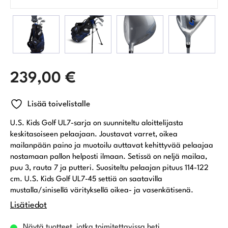
239,00
€
Lisää toivelistalle
U.S. Kids Golf UL7-sarja on suunniteltu aloittelijasta
keskitasoiseen pelaajaan. Joustavat varret, oikea
mailanpään paino ja muotoilu auttavat kehittyvää pelaajaa
nostamaan pallon helposti ilmaan. Setissä on neljä mailaa,
puu 3, rauta 7 ja putteri. Suositeltu pelaajan pituus 114-122
cm. U.S. Kids Golf UL7-45 settiä on saatavilla
mustalla/sinisellä värityksellä oikea- ja vasenkätisenä.
Lisätiedot
Näytä tuotteet, jotka toimitettavissa heti