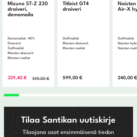
Mizuno ST-Z 230
Titleist GT4
Naisten
draiveri,
draiveri
Air-X hy
demomaila
Demomailat -40%
Golfmailat
Golfmailat
Draiverit
Miesten draiverit
Naisten hybr
Golfmailat
Miesten mailat
Naisten mail
Miesten draiverit
Miesten mailat
Alkuperäinen
Nykyinen
329,40
€
599,00
€
240,00
549,00
€
hinta
hinta
oli:
on:
549,00 €.
329,40 €.
Tilaa Santikan uutiskirje
Tilaajana saat ensimmäisenä tiedon