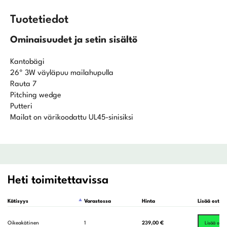
Tuotetiedot
Ominaisuudet ja setin sisältö
Kantobägi
26º 3W väyläpuu mailahupulla
Rauta 7
Pitching wedge
Putteri
Mailat on värikoodattu UL45-sinisiksi
Heti toimitettavissa
Kätisyys
Varastossa
Hinta
Lisää ostosk
Oikeakätinen
1
239,00
€
Lisää ostos