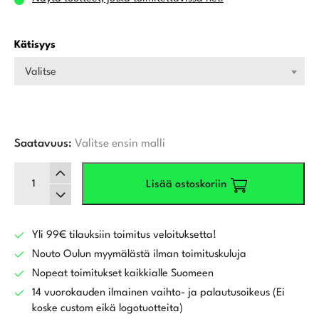
Kätisyys
Valitse
Saatavuus:
Valitse ensin malli
U.S.
Lisää ostoskoriin
Kids
Golf
UL7-
45
Yli 99€ tilauksiin toimitus veloituksetta!
4
Nouto Oulun myymälästä ilman toimituskuluja
mailan
Nopeat toimitukset kaikkialle Suomeen
golfsetti,
14 vuorokauden ilmainen vaihto- ja palautusoikeus (Ei
musta/sininen
koske custom eikä logotuotteita)
määrä