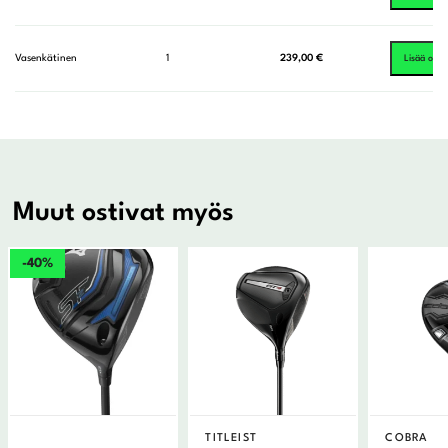
Vasenkätinen
1
239,00
€
Lisää ostos
Muut ostivat myös
-40%
TITLEIST
COBRA