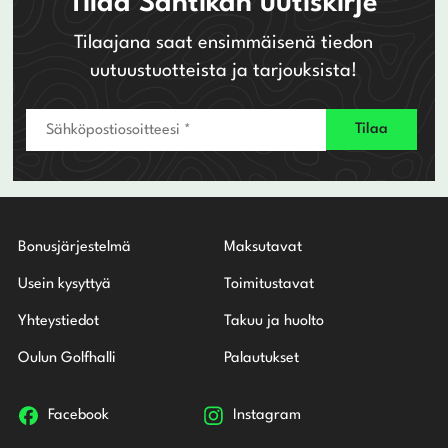
Tilaa Santikan uutiskirje
Tilaajana saat ensimmäisenä tiedon
uutuustuotteista ja tarjouksista!
Bonusjärjestelmä
Maksutavat
Usein kysyttyä
Toimitustavat
Yhteystiedot
Takuu ja huolto
Oulun Golfhalli
Palautukset
Facebook
Instagram