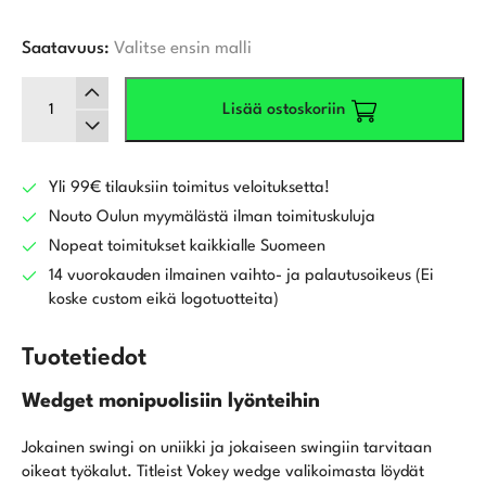
Saatavuus:
Valitse ensin malli
Titleist
Lisää ostoskoriin
Vokey
SM10
Jet
Black
Yli 99€ tilauksiin toimitus veloituksetta!
wedge
Nouto Oulun myymälästä ilman toimituskuluja
määrä
Nopeat toimitukset kaikkialle Suomeen
14 vuorokauden ilmainen vaihto- ja palautusoikeus (Ei
koske custom eikä logotuotteita)
Tuotetiedot
Wedget monipuolisiin lyönteihin
Jokainen swingi on uniikki ja jokaiseen swingiin tarvitaan
oikeat työkalut. Titleist Vokey wedge valikoimasta löydät