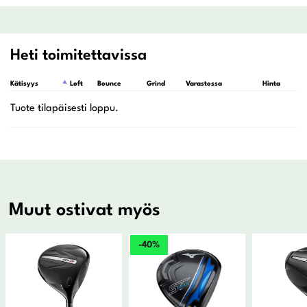
Heti toimitettavissa
Kätisyys
Loft
Bounce
Grind
Varastossa
Hinta
L
Muut ostivat myös
-40%