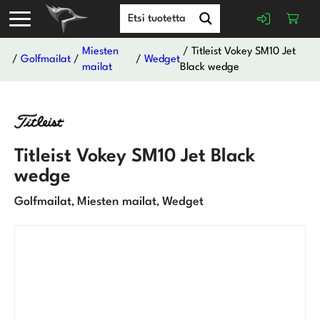
Miesten
/ Titleist Vokey SM10 Jet
/
Golfmailat
/
/
Wedget
mailat
Black wedge
Titleist Vokey SM10 Jet Black
wedge
Golfmailat
Miesten mailat
Wedget
,
,