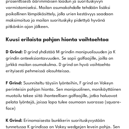
prosenttisesti äärimmäisen laadun ja suorituskyvyn
varmistamiseksi. Mailan osumakohdalle tehdään lisäksi
paikallinen lämpökäsittely, jolla urien kestävyys saadaan
maksimoitua ja mailan suorituskyky pidettyä hyvänä
pitkänkin ajan jälkeen.
Kuusi erilaista pohjan hionta vaihtoehtoa
D Grind:
D grind yhdistää M grindin monipuolisuuden ja K
grindin anteeksiantavuuden. Se sopii golfaajille, joilla on
jyrkkä mailan osumakulma. D grind on hyvä vaihtoehto
erityisesti pehmeissä olosuhteissa.
F Grind:
Suunniteltu täysiin lyönteihin, F grind on Vokeyn
perinteisin pohjan hionta. Sen monipuolinen, monikäyttöinen
muotoilu tekee siitä ihanteellisen golfaajille, jotka haluavat
pelata lyöntejä, joissa lapa tulee osumaan suorassa (square-
face)
K Grind:
Erinomaisesta bunkkerin suorituskyvystään
tunnetussa K grindissa on Vokey wedgejen levein pohja. Sen