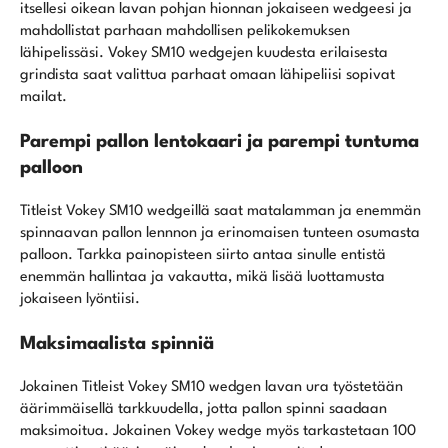
itsellesi oikean lavan pohjan hionnan jokaiseen wedgeesi ja
mahdollistat parhaan mahdollisen pelikokemuksen
lähipelissäsi. Vokey SM10 wedgejen kuudesta erilaisesta
grindista saat valittua parhaat omaan lähipeliisi sopivat
mailat.
Parempi pallon lentokaari ja parempi tuntuma
palloon
Titleist Vokey SM10 wedgeillä saat matalamman ja enemmän
spinnaavan pallon lennnon ja erinomaisen tunteen osumasta
palloon. Tarkka painopisteen siirto antaa sinulle entistä
enemmän hallintaa ja vakautta, mikä lisää luottamusta
jokaiseen lyöntiisi.
Maksimaalista spinniä
Jokainen Titleist Vokey SM10 wedgen lavan ura työstetään
äärimmäisellä tarkkuudella, jotta pallon spinni saadaan
maksimoitua. Jokainen Vokey wedge myös tarkastetaan 100