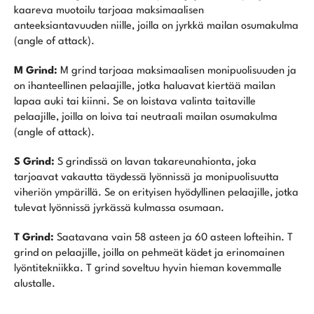
kaareva muotoilu tarjoaa maksimaalisen
anteeksiantavuuden niille, joilla on jyrkkä mailan osumakulma
(angle of attack).
M Grind:
M grind tarjoaa maksimaalisen monipuolisuuden ja
on ihanteellinen pelaajille, jotka haluavat kiertää mailan
lapaa auki tai kiinni. Se on loistava valinta taitaville
pelaajille, joilla on loiva tai neutraali mailan osumakulma
(angle of attack).
S Grind:
S grindissä on lavan takareunahionta, joka
tarjoavat vakautta täydessä lyönnissä ja monipuolisuutta
viheriön ympärillä. Se on erityisen hyödyllinen pelaajille, jotka
tulevat lyönnissä jyrkässä kulmassa osumaan.
T Grind:
Saatavana vain 58 asteen ja 60 asteen lofteihin. T
grind on pelaajille, joilla on pehmeät kädet ja erinomainen
lyöntitekniikka. T grind soveltuu hyvin hieman kovemmalle
alustalle.