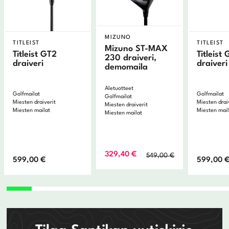
MIZUNO
TITLEIST
TITLEIST
Mizuno ST-MAX
Titleist GT2
Titleist
230 draiveri,
draiveri
draiveri
demomaila
Aletuotteet
Golfmailat
Golfmailat
Golfmailat
Miesten draiverit
Miesten drai
Miesten draiverit
Miesten mailat
Miesten mai
Miesten mailat
Alkuperäinen
Nykyinen
329,40
€
549,00
€
599,00
€
599,00
hinta
hinta
oli:
on:
549,00 €.
329,40 €.