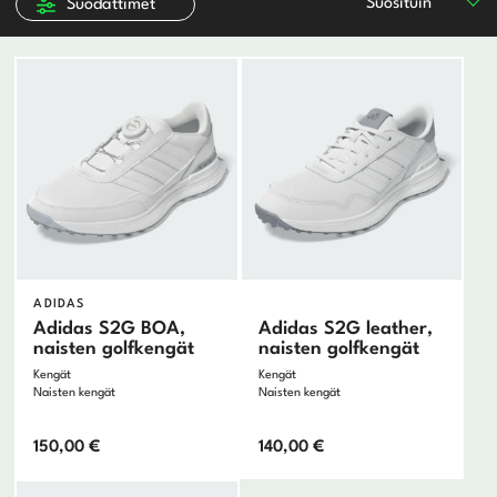
Suosituin
Suodattimet
Clicgear
Cobra
FootJoy
GolfGear
Lignum
Mizuno
Motocaddy
Odyssey
Ogio
Oncourse
Originals
ADIDAS
Ping
Adidas S2G BOA,
Adidas S2G leather,
ProPlay
naisten golfkengät
naisten golfkengät
Puma
Kengät
Kengät
Scotty Cameron
Naisten kengät
Naisten kengät
Srixon
Sun Mountain
150,00
€
140,00
€
Taylormade
Titleist