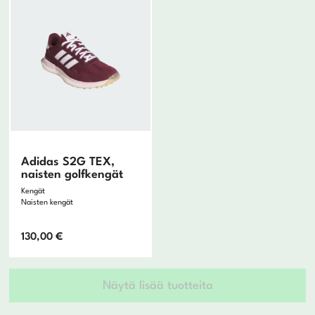
U.S. Kids Golf
Vokey
Wilson
Zoom
Adidas S2G TEX,
naisten golfkengät
Kengät
Naisten kengät
130,00
€
Näytä lisää tuotteita