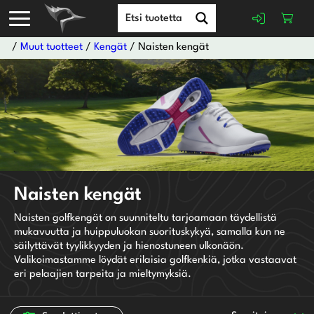
/
Muut tuotteet
/
Kengät
/ Naisten kengät
Adidas
BagBoy
Ben Sayers
Naisten kengät
Big Max
Naisten golfkengät on suunniteltu tarjoamaan täydellistä
Biogolftee
mukavuutta ja huippuluokan suorituskykyä, samalla kun ne
Bridgestone
säilyttävät tyylikkyyden ja hienostuneen ulkonäön.
Bushnell
Valikoimastamme löydät erilaisia golfkenkiä, jotka vastaavat
eri pelaajien tarpeita ja mieltymyksiä.
Callaway
Chervo Sports
Cleveland