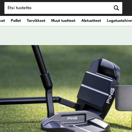
kat
Pallot
Tarvikkeet
Muut tuotteet
Aletuotteet
Logotuotehin
teet
vät kantobägit
Draiverit
eet
vät kärrybägit
Väyläpuut
Hybridit
Rautamailat
Wedget
Putterit