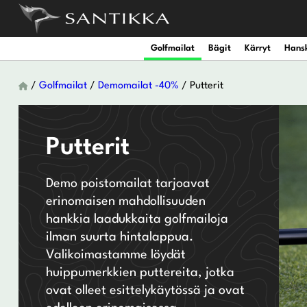
Golfmailat
Bägit
Kärryt
Hans
/
Golfmailat
/
Demomailat -40%
/ Putterit
Miesten draiverit
Miesten nahkahanskat
Miesten kengät
Naisten draiverit
Naisten nahkahanskat
Työntökärryjen lisävarus
Setit
Vedenpitä
Putterit
Miesten Mini Draiverit
Miesten synteettiset hanskat
Naisten kengät
Naisten väyläpuut
Naisten synteettiset hanskat
Sähkökärryjen lisävarust
Irtomailat
Vedenpitä
Demo poistomailat tarjoavat
Miesten väyläpuut
Miesten sadehanskat
Naisten hybridit
Naisten sadehanskat
erinomaisen mahdollisuuden
hankkia laadukkaita golfmailoja
Miesten hybridit
Miesten talvihanskat
Naisten rautamailat
Naisten talvihanskat
ilman suurta hintalappua.
Valikoimastamme löydät
Utility-raudat
Wedget
huippumerkkien puttereita, jotka
ovat olleet esittelykäytössä ja ovat
Miesten rautamailat
Naisten putterit