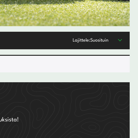
Lajittele:
Suosituin
uksista!