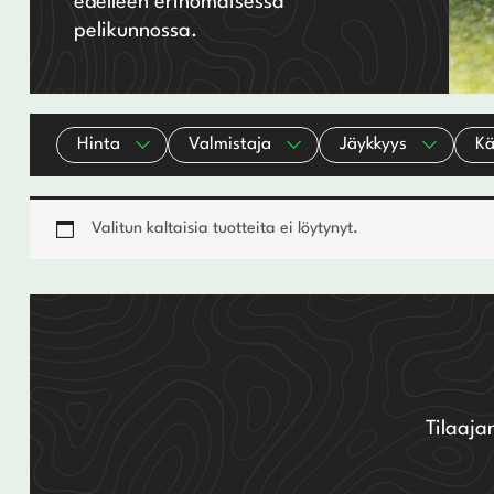
edelleen erinomaisessa
pelikunnossa.
Wedget
Naisten täyssetit
Miesten putterit
Naisten aloittelijan setit
Hinta
Valmistaja
Jäykkyys
Kä
Miesten täyssetit
Miesten aloittelijan setit
Valitun kaltaisia tuotteita ei löytynyt.
Tilaaja