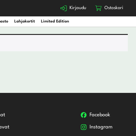
Kirjaudu
Ostoskori
nasto
Lahjakortit
Limited Edition
at
Facebook
avat
Instagram