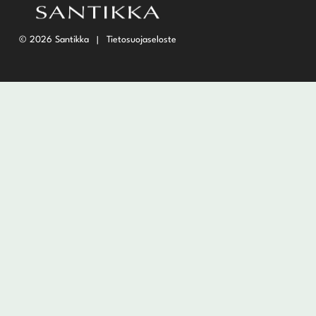
Wedget
Naisten täyssetit
© 2026 Santikka
Tietosuojaseloste
Miesten putterit
Naisten aloittelijan setit
Miesten täyssetit
Miesten aloittelijan setit