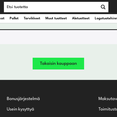
kat
Pallot
Tarvikkeet
Muut tuotteet
Aletuotteet
Logotuotehin
teet
vät kantobägit
Draiverit
eet
vät kärrybägit
Väyläpuut
Takaisin kauppaan
Hybridit
Rautamailat
Bonusjärjestelmä
Maksutav
Wedget
Usein kysyttyä
Toimitust
Putterit