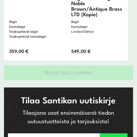
Noble
Brown/Antique Brass
LTD (Kopio)
Bägit
Bägit
Kantobägit
Kantobägit
Vedenpitävät bägit
Limited Edition
Vedenpitävät kantobägit
359,00
€
549,00
€
Näytä lisää tuotteita
Tilaa Santikan uutiskirje
Tilaajana saat ensimmäisenä tiedon
uutuustuotteista ja tarjouksista!