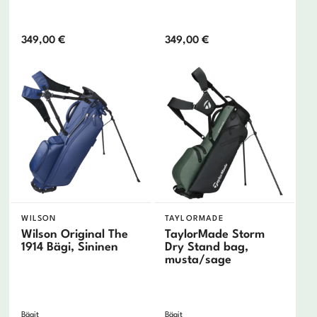
349,00
€
349,00
€
WILSON
TAYLORMADE
Wilson Original The
TaylorMade Storm
1914 Bägi, Sininen
Dry Stand bag,
musta/sage
Bägit
Bägit