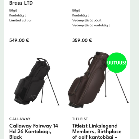
Brass LTD
Bägit
Bägit
Kantobägit
Kantobägit
Limited Edition
Vedenpitävät bägit
Vedenpitävät kantobägit
549,00
€
359,00
€
CALLAWAY
TITLEIST
Callaway Fairway 14
Titleist Linkslegend
Hd 26 Kantobägi,
Members, Birthplace
Black
of golf kantobägi –