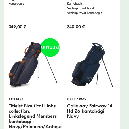
Kantobägit
Kantobägit
Vedenpitävät bägit
Vedenpitävät kantobägit
349,00
€
340,00
€
TITLEIST
CALLAWAY
Titleist Nautical Links
Callaway Fairway 14
collection,
Hd 26 kantobägi,
Linkslegend Members
Navy
kantobägi –
Navy/Palomino/Antique