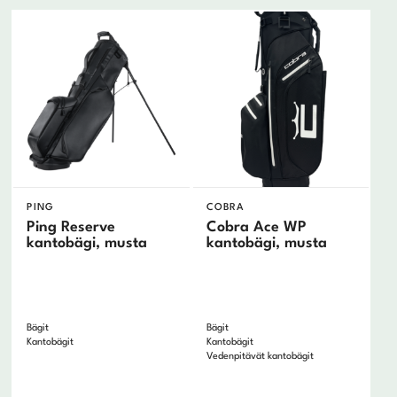
Mizuno
Motocaddy
Ogio
Oncourse
Ping
ProPlay
Puma
Srixon
Sun Mountain
Taylormade
PING
COBRA
Titleist
Ping Reserve
Cobra Ace WP
kantobägi, musta
kantobägi, musta
U.S. Kids Golf
Wilson
Bägit
Bägit
Kantobägit
Kantobägit
Vedenpitävät kantobägit