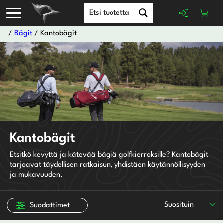
/
Bägit
/ Kantobägit
Adidas
BagBoy
Big Max
Kantobägit
Bridgestone
Etsitkö kevyttä ja kätevää bägiä golfkierroksille? Kantobägit
Callaway
tarjoavat täydellisen ratkaisun, yhdistäen käytännöllisyyden
Chervo Sports
ja mukavuuden.
Cleveland
Cobra
Suosituin
Suodattimet
FootJoy
GolfGear