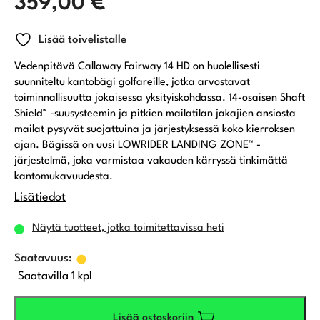
359,00
€
Lisää toivelistalle
Vedenpitävä Callaway Fairway 14 HD on huolellisesti
suunniteltu kantobägi golfareille, jotka arvostavat
toiminnallisuutta jokaisessa yksityiskohdassa. 14-osaisen Shaft
Shield™ -suusysteemin ja pitkien mailatilan jakajien ansiosta
mailat pysyvät suojattuina ja järjestyksessä koko kierroksen
ajan. Bägissä on uusi LOWRIDER LANDING ZONE™ -
järjestelmä, joka varmistaa vakauden kärryssä tinkimättä
kantomukavuudesta.
Lisätiedot
Näytä tuotteet, jotka toimitettavissa heti
Saatavilla 1 kpl
Lisää ostoskoriin