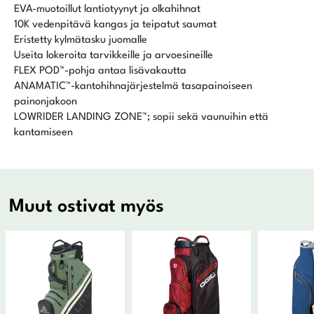
EVA-muotoillut lantiotyynyt ja olkahihnat
10K vedenpitävä kangas ja teipatut saumat
Eristetty kylmätasku juomalle
Useita lokeroita tarvikkeille ja arvoesineille
FLEX POD™-pohja antaa lisävakautta
ANAMATIC™-kantohihnajärjestelmä tasapainoiseen
painonjakoon
LOWRIDER LANDING ZONE™; sopii sekä vaunuihin että
kantamiseen
Muut ostivat myös