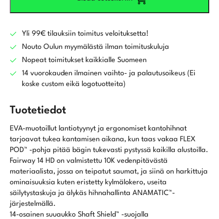
Yli 99€ tilauksiin toimitus veloituksetta!
Nouto Oulun myymälästä ilman toimituskuluja
Nopeat toimitukset kaikkialle Suomeen
14 vuorokauden ilmainen vaihto- ja palautusoikeus (Ei
koske custom eikä logotuotteita)
Tuotetiedot
EVA-muotoillut lantiotyynyt ja ergonomiset kantohihnat
tarjoavat tukea kantamisen aikana, kun taas vakaa FLEX
POD™ -pohja pitää bägin tukevasti pystyssä kaikilla alustoilla.
Fairway 14 HD on valmistettu 10K vedenpitävästä
materiaalista, jossa on teipatut saumat, ja siinä on harkittuja
ominaisuuksia kuten eristetty kylmälokero, useita
säilytystaskuja ja älykäs hihnahallinta ANAMATIC™-
järjestelmällä.
14-osainen suuaukko Shaft Shield™ -suojalla