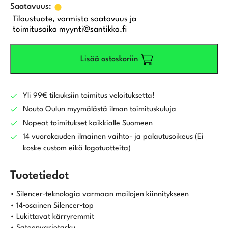
Tilaustuote, varmista saatavuus ja
toimitusaika myynti@santikka.fi
Lisää ostoskoriin
Yli 99€ tilauksiin toimitus veloituksetta!
Nouto Oulun myymälästä ilman toimituskuluja
Nopeat toimitukset kaikkialle Suomeen
14 vuorokauden ilmainen vaihto- ja palautusoikeus (Ei
koske custom eikä logotuotteita)
Tuotetiedot
• Silencer‑teknologia varmaan mailojen kiinnitykseen
• 14‑osainen Silencer‑top
• Lukittavat kärryremmit