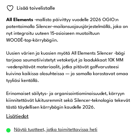
Lisää toivelistalle
All Elements
‑mallisto päivittyy vuodelle 2026 OGIO:n
patentoimalla Silencer‑mailansuojausjärjestelmällä, joka on
nyt integroitu uuteen 15‑osioiseen muotoiltuun
WOODĒ‑top‑kärrybägiin.
Uusien värien ja kuosien myötä All Elements Silencer ‑bägi
tarjoaa saumatiivistetyt vetoketjut ja laadukkaat 10K MM
‑vedenpitävät materiaalit, jotka pitävät golfvarusteesi
kuivina kaikissa olosuhteissa — ja samalla korostavat omaa
tyyliäsi kentällä.
Erinomaiset säilytys- ja organisointiominaisuudet, kärryyn
kiinnitettävät lukitusremmit sekä Silencer‑teknologia tekevät
tästä täydellisen kärrybägin kaudelle 2026.
Lisätiedot
Näytä tuotteet, jotka toimitettavissa heti