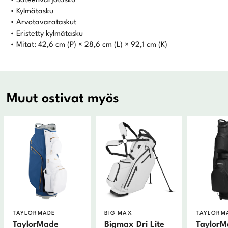
• Sateenvarjotasku
• Kylmätasku
• Arvotavarataskut
• Eristetty kylmätasku
• Mitat: 42,6 cm (P) × 28,6 cm (L) × 92,1 cm (K)
Muut ostivat myös
TAYLORMADE
BIG MAX
TAYLORM
TaylorMade
Bigmax Dri Lite
Taylor