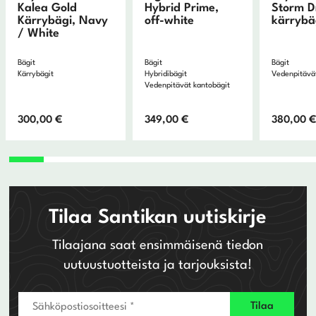
Kalea Gold
Hybrid Prime,
Storm D
Kärrybägi, Navy
off-white
kärrybä
/ White
Bägit
Bägit
Bägit
Kärrybägit
Hybridibägit
Vedenpitävät
Vedenpitävät kantobägit
300,00
€
349,00
€
380,00
Tilaa Santikan uutiskirje
Tilaajana saat ensimmäisenä tiedon
uutuustuotteista ja tarjouksista!