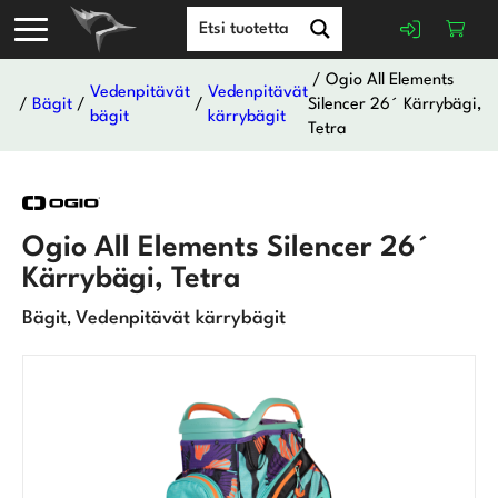
/ Ogio All Elements
Vedenpitävät
Vedenpitävät
/
Bägit
/
/
Silencer 26´ Kärrybägi,
bägit
kärrybägit
Tetra
Ogio All Elements Silencer 26´
Kärrybägi, Tetra
Bägit
Vedenpitävät kärrybägit
,