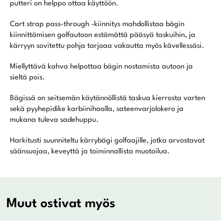
putteri on helppo ottaa käyttöön.
Cart strap pass-through -kiinnitys mahdollistaa bägin
kiinnittämisen golfautoon estämättä pääsyä taskuihin, ja
kärryyn sovitettu pohja tarjoaa vakautta myös kävellessäsi.
Miellyttävä kahva helpottaa bägin nostamista autoon ja
sieltä pois.
Bägissä on seitsemän käytännöllistä taskua kierrosta varten
sekä pyyhepidike karbiinihaalla, sateenvarjolokero ja
mukana tuleva sadehuppu.
Harkitusti suunniteltu kärrybägi golfaajille, jotka arvostavat
säänsuojaa, keveyttä ja toiminnallista muotoilua.
Muut ostivat myös