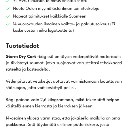
Yli 99€ tilauksiin toimitus veloituksetta!
Nouto Oulun myymälästä ilman toimituskuluja
Nopeat toimitukset kaikkialle Suomeen
14 vuorokauden ilmainen vaihto- ja palautusoikeus (Ei
koske custom eikä logotuotteita)
Tuotetiedot
Storm Dry Cart
-bägissä on täysin vedenpitävät materiaalit
ja tiivistetyt saumat, jotka suojaavat varusteitasi tehokkaasti
sateelta ja kosteudelta.
Vedenpitävät vetoketjut auttavat varmistamaan luotettavan
sääsuojan, jotta voit keskittyä peliisi.
Bägi painaa vain 2,6 kilogrammaa, mikä tekee siitä helpon
käsitellä ennen kierrosta ja kierroksen jälkeen.
14-osainen yläosa varmistaa, että jokaisella mailalla on oma
paikkansa. Sitä täydentää erillinen putterilokero, josta