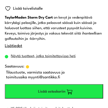
Lisää toivelistalle
TaylorMaden Storm Dry Cart
on kevyt ja vedenpitävä
kärrybägi pelaajille, jotka pelaavat säässä kuin säässä ja
haluavat luottaa siihen, että varusteet pysyvät kuivina.
Keveys, toimiva järjestys ja vakaus tekevät siitä ihanteellisen
golfautoihin ja -kärryihin.
Lisätiedot
Näytä tuotteet, jotka toimitettavissa heti
Tilaustuote, varmista saatavuus ja
toimitusaika myynti@santikka.fi
Lisää ostoskoriin