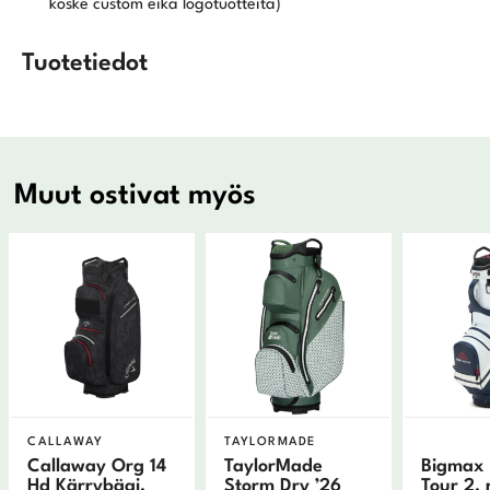
koske custom eikä logotuotteita)
Tuotetiedot
Muut ostivat myös
CALLAWAY
TAYLORMADE
Callaway Org 14
TaylorMade
Bigmax 
Hd Kärrybägi,
Storm Dry ’26
Tour 2, 