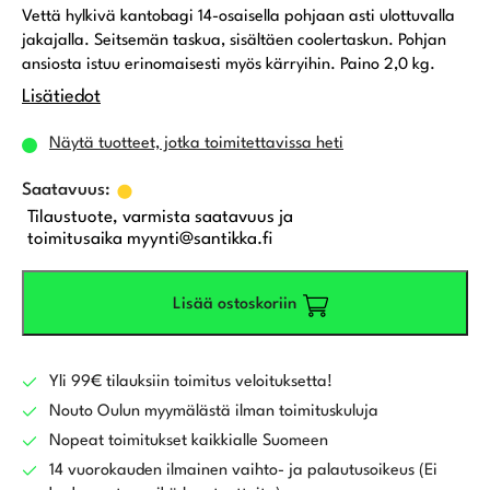
Vettä hylkivä kantobagi 14-osaisella pohjaan asti ulottuvalla
jakajalla. Seitsemän taskua, sisältäen coolertaskun. Pohjan
ansiosta istuu erinomaisesti myös kärryihin. Paino 2,0 kg.
Lisätiedot
Näytä tuotteet, jotka toimitettavissa heti
Tilaustuote, varmista saatavuus ja
toimitusaika myynti@santikka.fi
Lisää ostoskoriin
Yli 99€ tilauksiin toimitus veloituksetta!
Nouto Oulun myymälästä ilman toimituskuluja
Nopeat toimitukset kaikkialle Suomeen
14 vuorokauden ilmainen vaihto- ja palautusoikeus (Ei