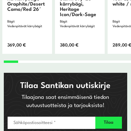
Graphite/Desert
kärrybägi,
white /
Camo/Red 26´
Heritage
Icon/Dark-Sage
Bägit
Bägit
Bägit
Vedenpitävät kärrybägit
Vedenpitävät kärrybägit
Vedenpitävät
369,00
€
380,00
€
289,00
Tilaa Santikan uutiskirje
Tilaajana saat ensimmäisenä tiedon
uutuustuotteista ja tarjouksista!