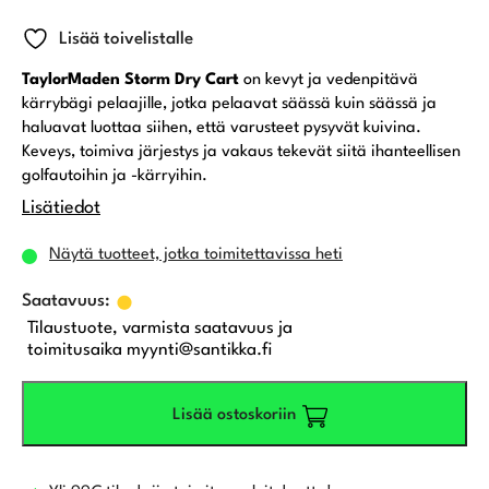
Lisää toivelistalle
TaylorMaden Storm Dry Cart
on kevyt ja vedenpitävä
kärrybägi pelaajille, jotka pelaavat säässä kuin säässä ja
haluavat luottaa siihen, että varusteet pysyvät kuivina.
Keveys, toimiva järjestys ja vakaus tekevät siitä ihanteellisen
golfautoihin ja -kärryihin.
Lisätiedot
Näytä tuotteet, jotka toimitettavissa heti
Tilaustuote, varmista saatavuus ja
toimitusaika myynti@santikka.fi
Lisää ostoskoriin