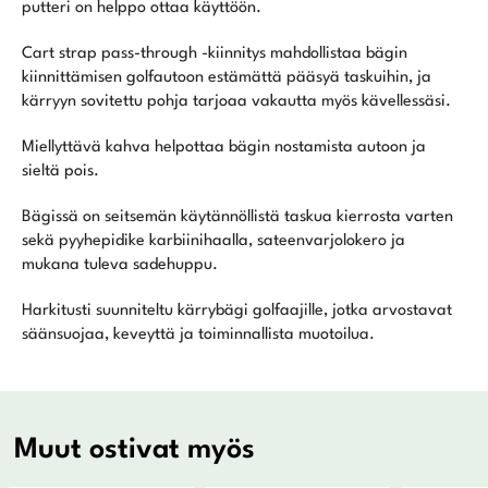
putteri on helppo ottaa käyttöön.
Cart strap pass-through -kiinnitys mahdollistaa bägin
kiinnittämisen golfautoon estämättä pääsyä taskuihin, ja
kärryyn sovitettu pohja tarjoaa vakautta myös kävellessäsi.
Miellyttävä kahva helpottaa bägin nostamista autoon ja
sieltä pois.
Bägissä on seitsemän käytännöllistä taskua kierrosta varten
sekä pyyhepidike karbiinihaalla, sateenvarjolokero ja
mukana tuleva sadehuppu.
Harkitusti suunniteltu kärrybägi golfaajille, jotka arvostavat
säänsuojaa, keveyttä ja toiminnallista muotoilua.
Muut ostivat myös