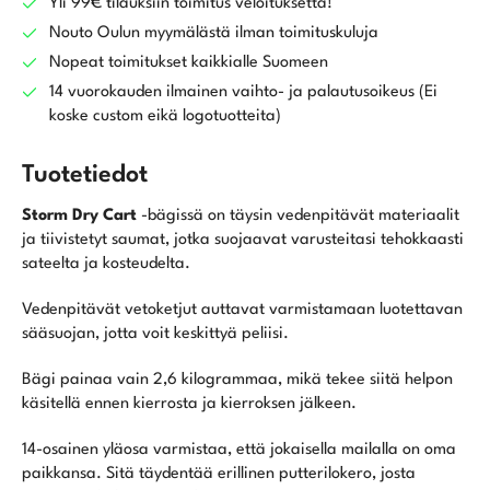
Yli 99€ tilauksiin toimitus veloituksetta!
Nouto Oulun myymälästä ilman toimituskuluja
Nopeat toimitukset kaikkialle Suomeen
14 vuorokauden ilmainen vaihto- ja palautusoikeus (Ei
koske custom eikä logotuotteita)
Tuotetiedot
Storm Dry Cart
-bägissä on täysin vedenpitävät materiaalit
ja tiivistetyt saumat, jotka suojaavat varusteitasi tehokkaasti
sateelta ja kosteudelta.
Vedenpitävät vetoketjut auttavat varmistamaan luotettavan
sääsuojan, jotta voit keskittyä peliisi.
Bägi painaa vain 2,6 kilogrammaa, mikä tekee siitä helpon
käsitellä ennen kierrosta ja kierroksen jälkeen.
14-osainen yläosa varmistaa, että jokaisella mailalla on oma
paikkansa. Sitä täydentää erillinen putterilokero, josta