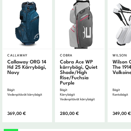
CALLAWAY
COBRA
WILSON
Callaway ORG 14
Cobra Ace WP
Wilson 
Hd 25 Kärrybägi,
kärrybägi, Quiet
The 1914
Navy
Shade/High
Valkoin
Rise/Fuchsia
Purple
Bägit
Bägit
Bägit
Vedenpitävät kärrybägit
Kärrybägit
Kantobägit
Vedenpitävät kärrybägit
369,00
€
280,00
€
349,00
€