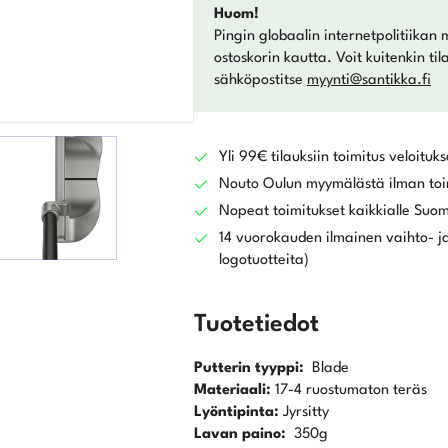
Huom!
Pingin globaalin internetpolitiikan 
ostoskorin kautta. Voit kuitenkin ti
sähköpostitse
myynti@santikka.fi
Yli 99€ tilauksiin toimitus veloituks
Nouto Oulun myymälästä ilman toi
Nopeat toimitukset kaikkialle Suo
14 vuorokauden ilmainen vaihto- ja
logotuotteita)
Tuotetiedot
Putterin tyyppi:
Blade
Materiaali:
17-4 ruostumaton teräs
Lyöntipinta:
Jyrsitty
Lavan paino:
350g