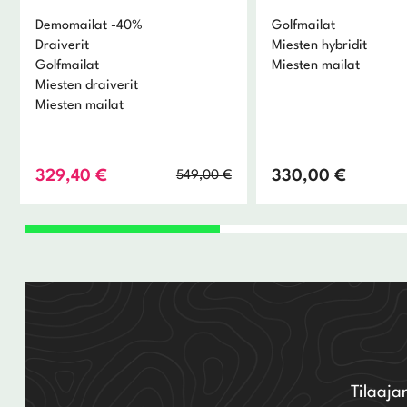
Demomailat -40%
Golfmailat
Draiverit
Miesten hybridit
Golfmailat
Miesten mailat
Miesten draiverit
Miesten mailat
Alkuperäinen
Nykyinen
329,40
€
330,00
€
549,00
€
hinta
hinta
oli:
on:
549,00 €.
329,40 €.
Tilaaja