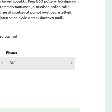
 fanien suosikki. Ping B60 putterin lyöntipinnan
remman tuntuman ja tasaisen pallon rullin.
rjessä sijaitsevat painot ovat pyöristettyjä.
joten se on hyvin anteeksiantava malli.
avissa heti
Pituus
34"