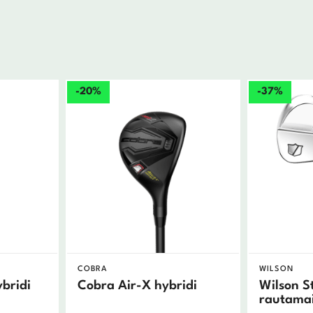
-20%
-37%
COBRA
WILSON
ybridi
Cobra Air-X hybridi
Wilson S
rautamai