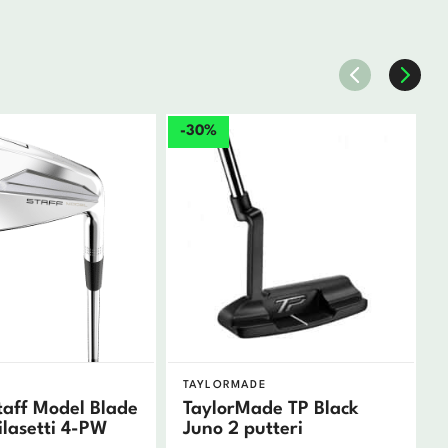
-30%
TAYLORMADE
taff Model Blade
TaylorMade TP Black
lasetti 4-PW
Juno 2 putteri