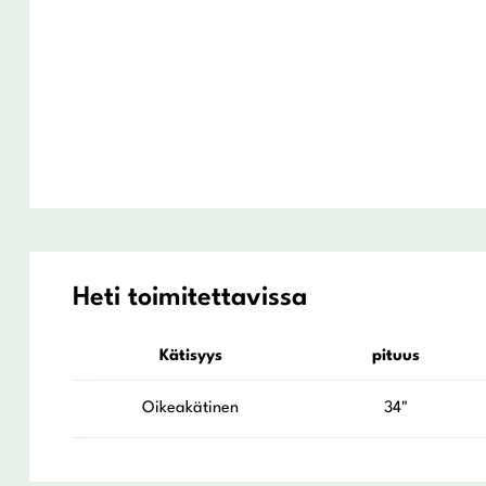
Heti toimitettavissa
Kätisyys
pituus
Oikeakätinen
34"