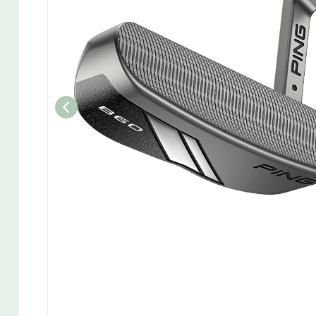
Wedget
Naisten täyssetit
Miesten putterit
Naisten aloittelijan setit
Miesten täyssetit
Miesten aloittelijan setit