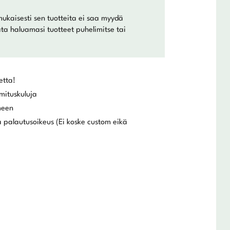
mukaisesti sen tuotteita ei saa myydä
lata haluamasi tuotteet puhelimitse tai
etta!
mituskuluja
meen
 palautusoikeus (Ei koske custom eikä