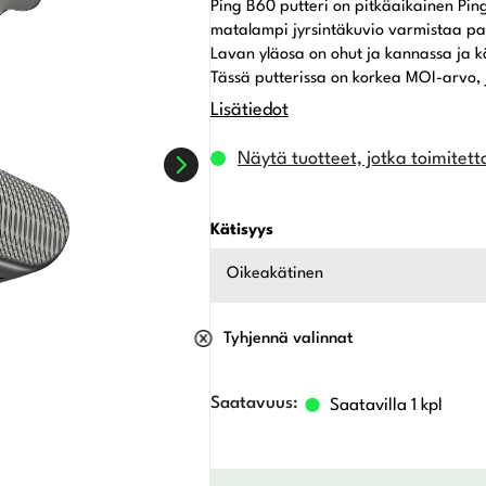
Ping B60 putteri on pitkäaikainen Ping
oli:
on:
matalampi jyrsintäkuvio varmistaa pa
Lavan yläosa on ohut ja kannassa ja kä
350,00 €.
245,00 €.
Tässä putterissa on korkea MOI-arvo, 
Lisätiedot
Näytä tuotteet, jotka toimitett
Kätisyys
Oikeakätinen
Tyhjennä valinnat
Saatavilla 1 kpl