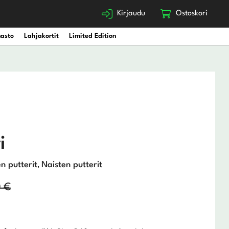
Kirjaudu
Ostoskori
nasto
Lahjakortit
Limited Edition
i
n putterit
Naisten putterit
,
0
€