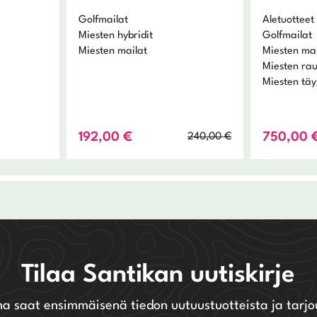
Golfmailat
Aletuotteet
Miesten hybridit
Golfmailat
Miesten mailat
Miesten mai
Miesten ra
Miesten täy
Alkuperäinen
Nykyinen
192,00
€
750,00
240,00
€
hinta
hinta
oli:
on:
240,00 €.
192,00 €.
Tilaa Santikan uutiskirje
na saat ensimmäisenä tiedon uutuustuotteista ja tarjo