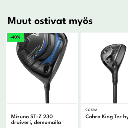
Muut ostivat myös
-40%
COBRA
Mizuno ST-Z 230
Cobra King Tec h
draiveri, demomaila