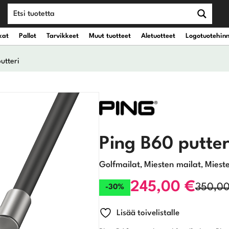
kat
Pallot
Tarvikkeet
Muut tuotteet
Aletuotteet
Logotuotehin
utteri
teet
vät kantobägit
Draiverit
eet
vät kärrybägit
Väyläpuut
Ping B60 putter
Hybridit
Golfmailat
Miesten mailat
Mieste
,
,
Rautamailat
245,00
€
350,0
-30%
Alkuperäinen
Nykyinen
Wedget
Lisää toivelistalle
hinta
hinta
Putterit