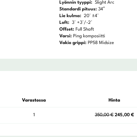
Lyönnin tyyppi:
Slight Arc
Standardi pituus:
34″
Lie kulma:
20° ±4°
Loft:
3° +3°/-2°
Offset:
Full Shaft
Varsi:
Ping komposiitti
Vakio grippi:
PP58 Midsize
Varastossa
Hinta
Alkuperäin
N
1
350,00
€
245,00
€
hinta
h
oli:
o
350,00 €.
2