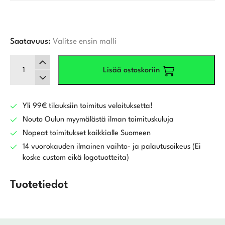
Saatavuus:
Valitse ensin malli
Cobra
Lisää ostoskoriin
Pur
Tech
naisten
golfhanska
Yli 99€ tilauksiin toimitus veloituksetta!
määrä
Nouto Oulun myymälästä ilman toimituskuluja
Nopeat toimitukset kaikkialle Suomeen
14 vuorokauden ilmainen vaihto- ja palautusoikeus (Ei
koske custom eikä logotuotteita)
Tuotetiedot