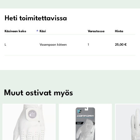
Heti toimitettavissa
Käsineen koko
Käsi
Varastossa
Hinta
L
L
Vasempaan käteen
1
25,00
€
Muut ostivat myös