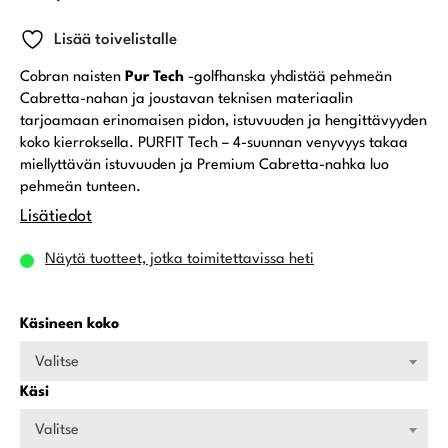
Lisää toivelistalle
Cobran naisten
Pur Tech
-golfhanska yhdistää pehmeän
Cabretta-nahan ja joustavan teknisen materiaalin
tarjoamaan erinomaisen pidon, istuvuuden ja hengittävyyden
koko kierroksella. PURFIT Tech – 4-suunnan venyvyys takaa
miellyttävän istuvuuden ja Premium Cabretta-nahka luo
pehmeän tunteen.
Lisätiedot
Näytä tuotteet, jotka toimitettavissa heti
Käsineen koko
Valitse
Käsi
Valitse