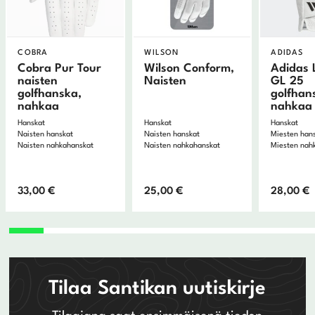
COBRA
WILSON
ADIDAS
Cobra Pur Tour
Wilson Conform,
Adidas 
naisten
Naisten
GL 25
golfhanska,
golfhan
nahkaa
nahkaa
Hanskat
Hanskat
Hanskat
Naisten hanskat
Naisten hanskat
Miesten han
Naisten nahkahanskat
Naisten nahkahanskat
Miesten nah
33,00
€
25,00
€
28,00
€
Tilaa Santikan uutiskirje