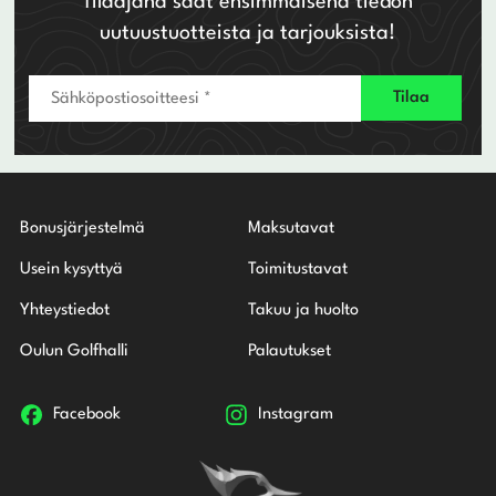
Tilaajana saat ensimmäisenä tiedon
uutuustuotteista ja tarjouksista!
Bonusjärjestelmä
Maksutavat
Usein kysyttyä
Toimitustavat
Yhteystiedot
Takuu ja huolto
Oulun Golfhalli
Palautukset
Facebook
Instagram