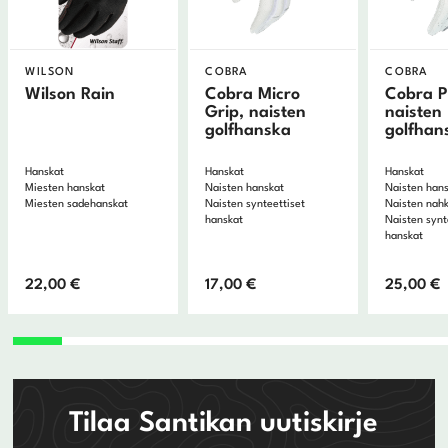
WILSON
COBRA
COBRA
Wilson Rain
Cobra Micro
Cobra P
Grip, naisten
naisten
golfhanska
golfhan
Hanskat
Hanskat
Hanskat
Miesten hanskat
Naisten hanskat
Naisten han
Miesten sadehanskat
Naisten synteettiset
Naisten nah
hanskat
Naisten synt
hanskat
22,00
€
17,00
€
25,00
€
Tilaa Santikan uutiskirje