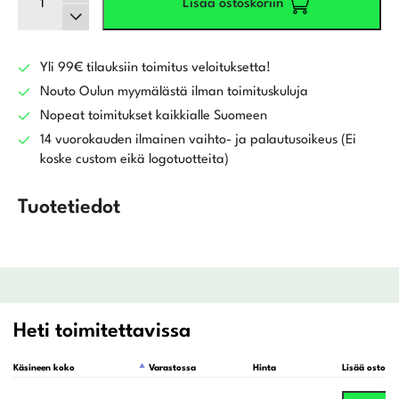
Lisää ostoskoriin
Winter
-
naisten
golfhanska
Yli 99€ tilauksiin toimitus veloituksetta!
määrä
Nouto Oulun myymälästä ilman toimituskuluja
Nopeat toimitukset kaikkialle Suomeen
14 vuorokauden ilmainen vaihto- ja palautusoikeus (Ei
koske custom eikä logotuotteita)
Tuotetiedot
Heti toimitettavissa
Käsineen koko
Varastossa
Hinta
Lisää ostosko