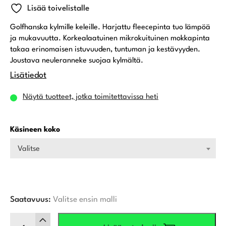
Lisää toivelistalle
Golfhanska kylmille keleille. Harjattu fleecepinta tuo lämpöä
ja mukavuutta. Korkealaatuinen mikrokuituinen mokkapinta
takaa erinomaisen istuvuuden, tuntuman ja kestävyyden.
Joustava neuleranneke suojaa kylmältä.
Lisätiedot
Näytä tuotteet, jotka toimitettavissa heti
Käsineen koko
Valitse
Saatavuus:
Valitse ensin malli
Wilson