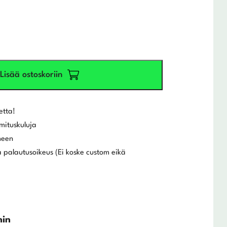
Lisää ostoskoriin
etta!
mituskuluja
meen
 palautusoikeus (Ei koske custom eikä
hin