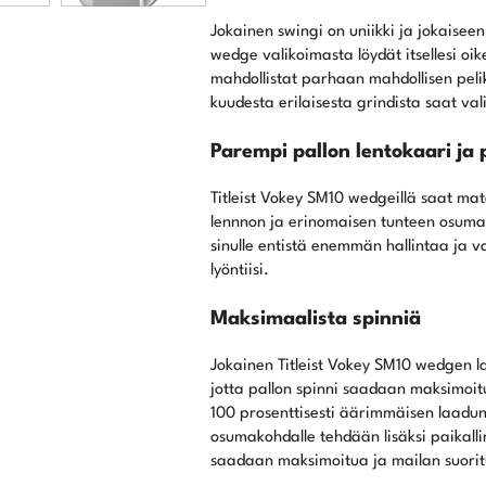
Jokainen swingi on uniikki ja jokaiseen
wedge valikoimasta löydät itsellesi o
mahdollistat parhaan mahdollisen pel
kuudesta erilaisesta grindista saat va
Parempi pallon lentokaari ja
Titleist Vokey SM10 wedgeillä saat 
lennnon ja erinomaisen tunteen osumas
sinulle entistä enemmän hallintaa ja v
lyöntiisi.
Maksimaalista spinniä
Jokainen Titleist Vokey SM10 wedgen l
jotta pallon spinni saadaan maksimoi
100 prosenttisesti äärimmäisen laadun
osumakohdalle tehdään lisäksi paikallin
saadaan maksimoitua ja mailan suoritu