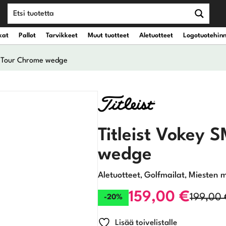
kat
Pallot
Tarvikkeet
Muut tuotteet
Aletuotteet
Logotuotehin
0 Tour Chrome wedge
teet
vät kantobägit
Draiverit
eet
vät kärrybägit
Väyläpuut
Titleist Vokey 
Hybridit
wedge
Rautamailat
Aletuotteet
Golfmailat
Miesten m
,
,
Wedget
159,00
€
199,00
-20%
Alkuperäinen
Nykyinen
Putterit
Lisää toivelistalle