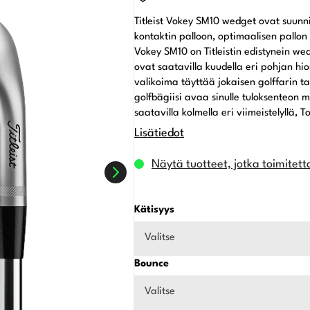
hinta
hinta
Titleist Vokey SM10 wedget ovat suun
oli:
on:
kontaktin palloon, optimaalisen pallo
Vokey SM10 on Titleistin edistynein 
199,00 €.
159,00 €.
ovat saatavilla kuudella eri pohjan hionn
valikoima täyttää jokaisen golffarin 
golfbägiisi avaa sinulle tuloksenteon
saatavilla kolmella eri viimeistelyllä, 
Lisätiedot
Näytä tuotteet, jotka toimitett
Kätisyys
Valitse
Bounce
Valitse