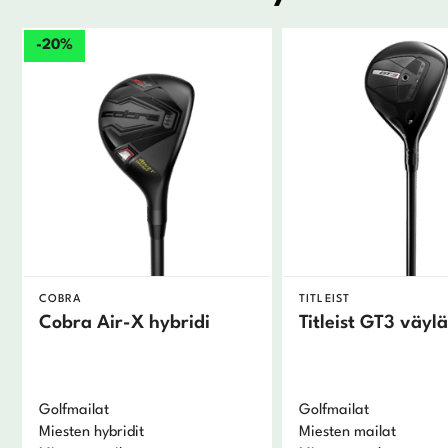
-20%
COBRA
TITLEIST
Cobra Air-X hybridi
Titleist GT3 väyl
Golfmailat
Golfmailat
Miesten hybridit
Miesten mailat