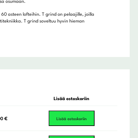
assa osumaan.
 asteen lofteihin. T grind on pelaajille, joilla
itekniikka. T grind soveltuu hyvin hieman
Lisää ostoskoriin
peräinen
Nykyinen
00
€
Lisää ostoskoriin
hinta
on: