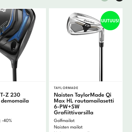
TAYLORMADE
ST-Z 230
Naisten TaylorMade Qi
, demomaila
Max HL rautamailasetti
6-PW+SW
Grafiittivarsilla
t -40%
Golfmailat
Naisten mailat