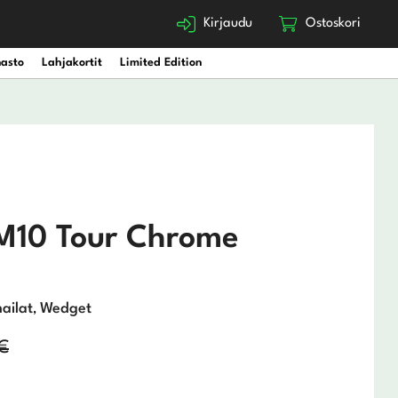
Kirjaudu
Ostoskori
nasto
Lahjakortit
Limited Edition
SM10 Tour Chrome
ailat
Wedget
,
€