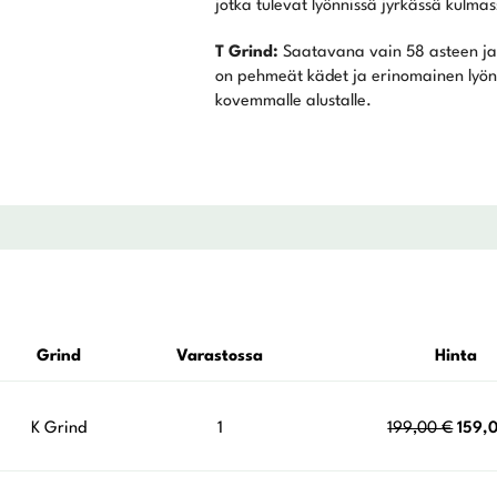
jotka tulevat lyönnissä jyrkässä kulm
T Grind:
Saatavana vain 58 asteen ja 60
on pehmeät kädet ja erinomainen lyönt
kovemmalle alustalle.
Grind
Varastossa
Hinta
Alku
K Grind
1
199,00
€
159,
hinta
oli: