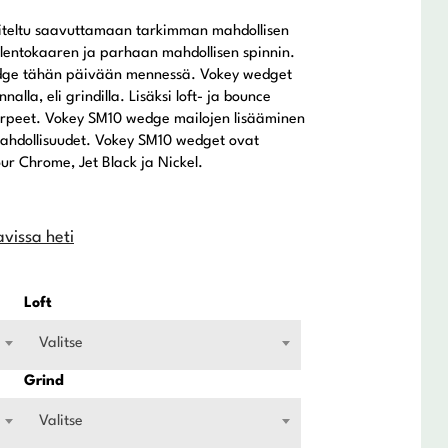
niteltu saavuttamaan tarkimman mahdollisen
n lentokaaren ja parhaan mahdollisen spinnin.
wedge tähän päivään mennessä. Vokey wedget
alla, eli grindilla. Lisäksi loft- ja bounce
tarpeet. Vokey SM10 wedge mailojen lisääminen
 mahdollisuudet. Vokey SM10 wedget ovat
Tour Chrome, Jet Black ja Nickel.
avissa heti
Loft
Valitse
Grind
Valitse