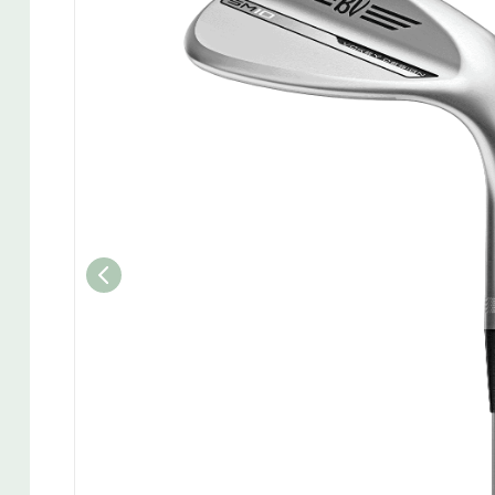
Wedget
Naisten täyssetit
Miesten putterit
Naisten aloittelijan setit
Miesten täyssetit
Miesten aloittelijan setit