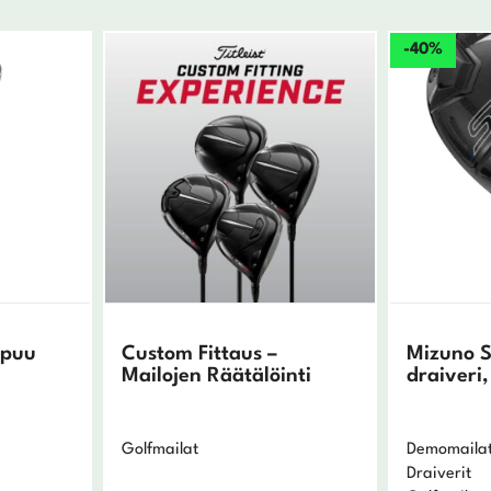
-40%
äpuu
Custom Fittaus –
Mizuno 
Mailojen Räätälöinti
draiveri
Golfmailat
Demomaila
Draiverit