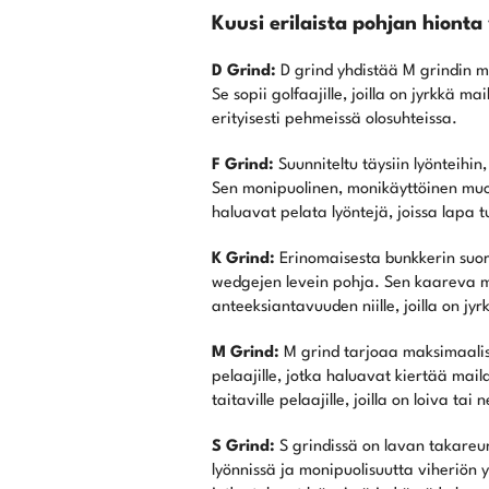
Kuusi erilaista pohjan hionta
D Grind:
D grind yhdistää M grindin m
Se sopii golfaajille, joilla on jyrkkä 
erityisesti pehmeissä olosuhteissa.
F Grind:
Suunniteltu täysiin lyönteihin
Sen monipuolinen, monikäyttöinen muotoi
haluavat pelata lyöntejä, joissa lapa
K Grind:
Erinomaisesta bunkkerin suor
wedgejen levein pohja. Sen kaareva m
anteeksiantavuuden niille, joilla on j
M Grind:
M grind tarjoaa maksimaalis
pelaajille, jotka haluavat kiertää maila
taitaville pelaajille, joilla on loiva t
S Grind:
S grindissä on lavan takareu
lyönnissä ja monipuolisuutta viheriön ym