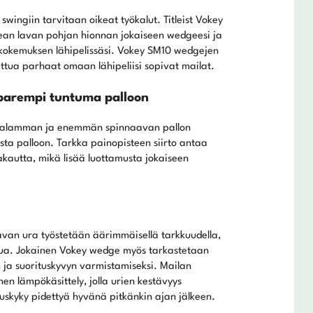
 swingiin tarvitaan oikeat työkalut. Titleist Vokey
ikean lavan pohjan hionnan jokaiseen wedgeesi ja
ikokemuksen lähipelissäsi. Vokey SM10 wedgejen
littua parhaat omaan lähipeliisi sopivat mailat.
 parempi tuntuma palloon
matalamman ja enemmän spinnaavan pallon
ta palloon. Tarkka painopisteen siirto antaa
akautta, mikä lisää luottamusta jokaiseen
avan ura työstetään äärimmäisellä tarkkuudella,
tua. Jokainen Vokey wedge myös tarkastetaan
 ja suorituskyvyn varmistamiseksi. Mailan
en lämpökäsittely, jolla urien kestävyys
skyky pidettyä hyvänä pitkänkin ajan jälkeen.