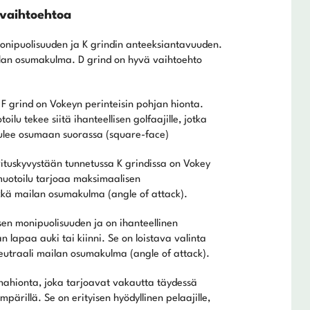
 vaihtoehtoa
onipuolisuuden ja K grindin anteeksiantavuuden.
mailan osumakulma. D grind on hyvä vaihtoehto
, F grind on Vokeyn perinteisin pohjan hionta.
lu tekee siitä ihanteellisen golfaajille, jotka
 tulee osumaan suorassa (square-face)
ituskyvystään tunnetussa K grindissa on Vokey
uotoilu tarjoaa maksimaalisen
yrkkä mailan osumakulma (angle of attack).
en monipuolisuuden ja on ihanteellinen
n lapaa auki tai kiinni. Se on loistava valinta
ai neutraali mailan osumakulma (angle of attack).
nahionta, joka tarjoavat vakautta täydessä
pärillä. Se on erityisen hyödyllinen pelaajille,