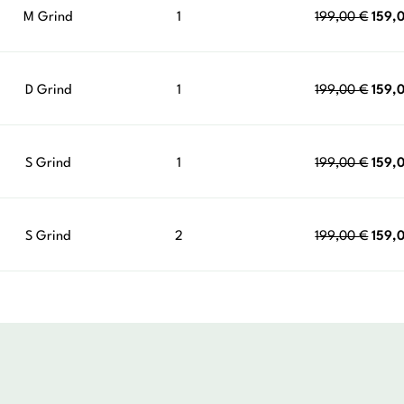
199,0
Alku
M Grind
1
199,00
€
159,
hinta
oli:
199,0
Alku
D Grind
1
199,00
€
159,
hinta
oli:
199,0
Alku
S Grind
1
199,00
€
159,
hinta
oli:
199,0
Alku
S Grind
2
199,00
€
159,
hinta
oli:
199,0