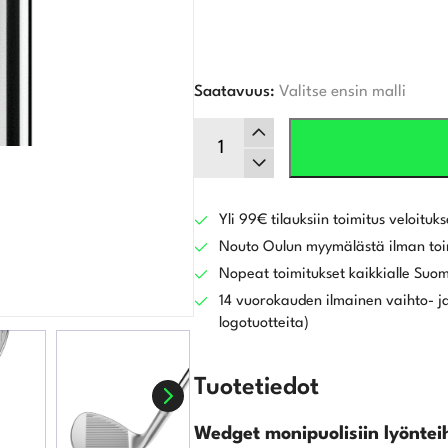
Saatavuus:
Valitse ensin malli
Titleist
Vokey
SM10
Tour
Chrome
Yli 99€ tilauksiin toimitus veloituks
wedge
Nouto Oulun myymälästä ilman toi
määrä
Nopeat toimitukset kaikkialle Suo
14 vuorokauden ilmainen vaihto- ja
logotuotteita)
Tuotetiedot
Wedget monipuolisiin lyöntei