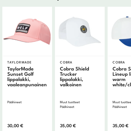
TAYLORMADE
COBRA
COBRA
TaylorMade
Cobra Shield
Cobra S
Sunset Golf
Trucker
Lineup l
lippalakki,
lippalakki,
warm
vaaleanpunainen
valkoinen
white/c
Päähineet
Muut tuotteet
Muut tuotte
Päähineet
Päähineet
30,00
€
35,00
€
35,00
€