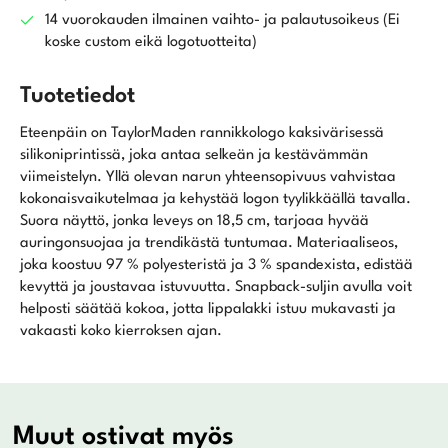
14 vuorokauden ilmainen vaihto- ja palautusoikeus (Ei
koske custom eikä logotuotteita)
Tuotetiedot
Eteenpäin on TaylorMaden rannikkologo kaksivärisessä
silikoniprintissä, joka antaa selkeän ja kestävämmän
viimeistelyn. Yllä olevan narun yhteensopivuus vahvistaa
kokonaisvaikutelmaa ja kehystää logon tyylikkäällä tavalla.
Suora näyttö, jonka leveys on 18,5 cm, tarjoaa hyvää
auringonsuojaa ja trendikästä tuntumaa. Materiaaliseos,
joka koostuu 97 % polyesteristä ja 3 % spandexista, edistää
kevyttä ja joustavaa istuvuutta. Snapback-suljin avulla voit
helposti säätää kokoa, jotta lippalakki istuu mukavasti ja
vakaasti koko kierroksen ajan.
Muut ostivat myös