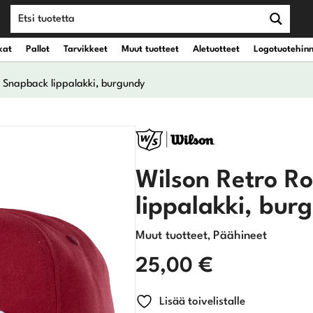
kat
Pallot
Tarvikkeet
Muut tuotteet
Aletuotteet
Logotuotehin
 Snapback lippalakki, burgundy
teet
vät kantobägit
Draiverit
eet
vät kärrybägit
Väyläpuut
Wilson Retro R
Hybridit
lippalakki, bur
Rautamailat
Muut tuotteet
Päähineet
,
25,00
€
Wedget
Lisää toivelistalle
Putterit