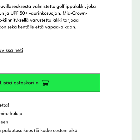
villaseoksesta valmistettu golflippalakki, joka
lun ja UPF 50+ -aurinkosuojan. Mid-Crown-
kiinnityksellä varustettu lakki tarjoaa
don sekä kentälle että vapaa-aikaan.
avissa heti
Lisää ostoskoriin
etta!
mituskuluja
meen
 palautusoikeus (Ei koske custom eikä