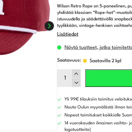
Wilson Retro Rope on 5-paneelinen, puu
yhdistää klassisen “Rope-hat”-muotoi
istuvuudella ja säädettävällä snapback-
tyylikkään, vintage-henkisen vaihtoeh
Lisätiedot
Näytä tuotteet, jotka toimitett
Saatavilla 2 kpl
Wilson
Retro
Rope
Snapback
lippalakki,
Yli 99€ tilauksiin toimitus veloituks
burgundy
Nouto Oulun myymälästä ilman toi
määrä
Nopeat toimitukset kaikkialle Suo
14 vuorokauden ilmainen vaihto- ja
logotuotteita)