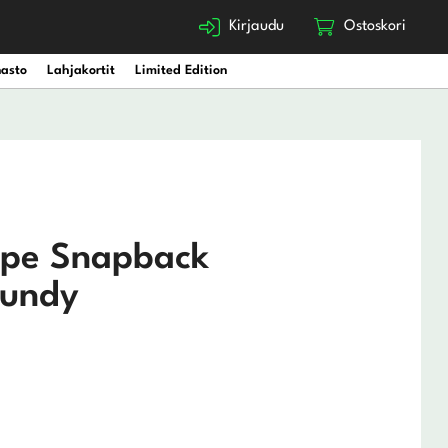
Kirjaudu
Ostoskori
nasto
Lahjakortit
Limited Edition
ope Snapback
gundy