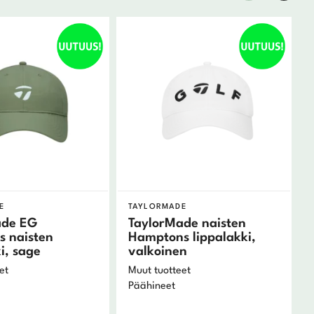
E
TAYLORMADE
ade EG
TaylorMade naisten
 naisten
Hamptons lippalakki,
i, sage
valkoinen
et
Muut tuotteet
Päähineet