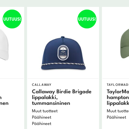
CALLAWAY
TAYLORMAD
Callaway Birdie Brigade
TaylorM
n
lippalakki,
hamptons
inen
tummansininen
lippalakk
Muut tuotteet
Muut tuotte
Päähineet
Päähineet
Päähineet