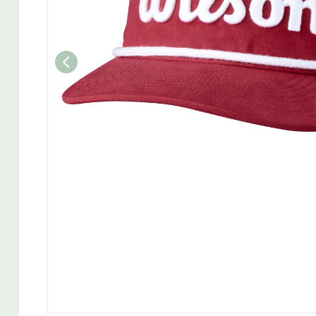
Wedget
Naisten täyssetit
Miesten putterit
Naisten aloittelijan setit
Miesten täyssetit
Miesten aloittelijan setit