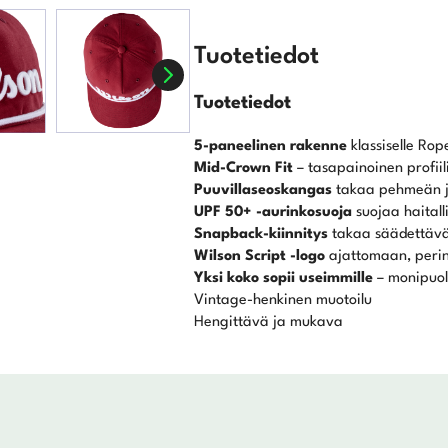
Tuotetiedot
Tuotetiedot
5-paneelinen rakenne
klassiselle Rop
Mid-Crown Fit
– tasapainoinen profiili
Puuvillaseoskangas
takaa pehmeän j
UPF 50+ -aurinkosuoja
suojaa haitalli
Snapback-kiinnitys
takaa säädettävä
Wilson Script -logo
ajattomaan, perin
Yksi koko sopii useimmille
– monipuol
Vintage-henkinen muotoilu
Hengittävä ja mukava