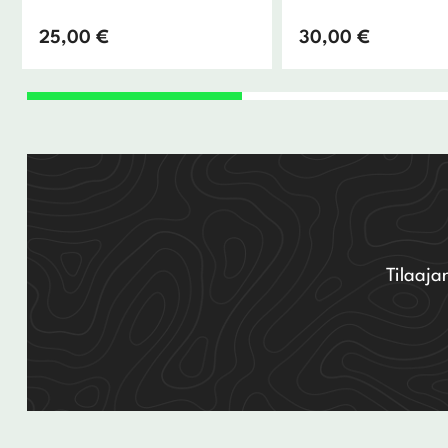
25,00
€
30,00
€
Tilaaja