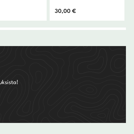
30,00
€
uksista!