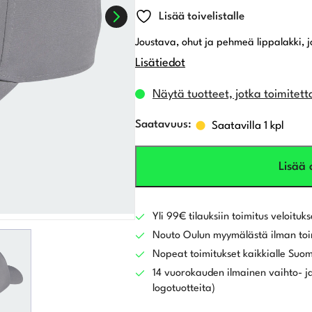
Lisää toivelistalle
Joustava, ohut ja pehmeä lippalakki, j
Lisätiedot
Näytä tuotteet, jotka toimitett
Saatavilla 1 kpl
Lisää 
Yli 99€ tilauksiin toimitus veloituks
Nouto Oulun myymälästä ilman toi
Nopeat toimitukset kaikkialle Suo
14 vuorokauden ilmainen vaihto- ja
logotuotteita)