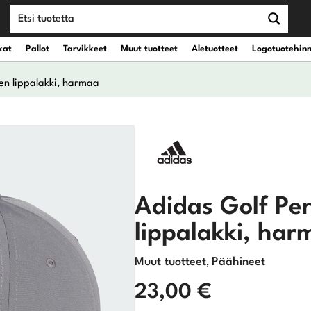
kat
Pallot
Tarvikkeet
Muut tuotteet
Aletuotteet
Logotuotehin
en lippalakki, harmaa
teet
vät kantobägit
Draiverit
eet
vät kärrybägit
Väyläpuut
Hybridit
Adidas Golf Pe
lippalakki, ha
Rautamailat
Muut tuotteet
Päähineet
,
Wedget
23,00
€
Putterit