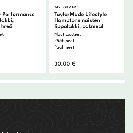
TAYLORMADE
y Performance
TaylorMade Lifestyle
lakki,
Hamptons naisten
ihreä
lippalakki, oatmeal
et
Muut tuotteet
Päähineet
Päähineet
30,00
€