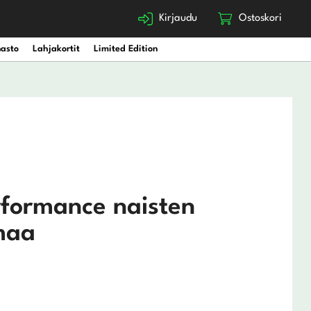
Kirjaudu
Ostoskori
nasto
Lahjakortit
Limited Edition
rformance naisten
rmaa