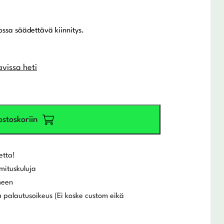
ossa säädettävä kiinnitys.
avissa heti
ostoskoriin
etta!
mituskuluja
meen
 palautusoikeus (Ei koske custom eikä