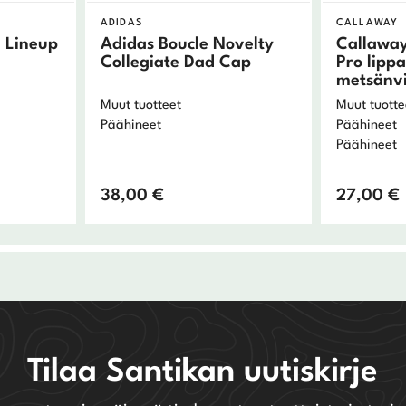
ADIDAS
CALLAWAY
 Lineup
Adidas Boucle Novelty
Callawa
Collegiate Dad Cap
Pro lippa
l
metsänv
Muut tuotteet
Muut tuotte
Päähineet
Päähineet
Päähineet
38,00
€
27,00
€
Tilaa Santikan uutiskirje