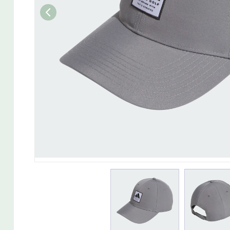
Wedget
Naisten täyssetit
Miesten putterit
Naisten aloittelijan setit
Miesten täyssetit
Miesten aloittelijan setit