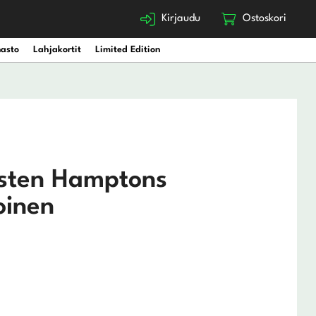
Kirjaudu
Ostoskori
nasto
Lahjakortit
Limited Edition
isten Hamptons
oinen