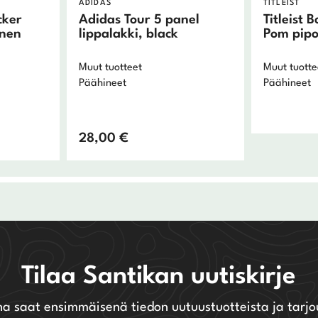
ADIDAS
TITLEIST
cker
Adidas Tour 5 panel
Titleist
inen
lippalakki, black
Pom pip
Muut tuotteet
Muut tuotte
Päähineet
Päähineet
28,00
€
Tilaa Santikan uutiskirje
na saat ensimmäisenä tiedon uutuustuotteista ja tarjo