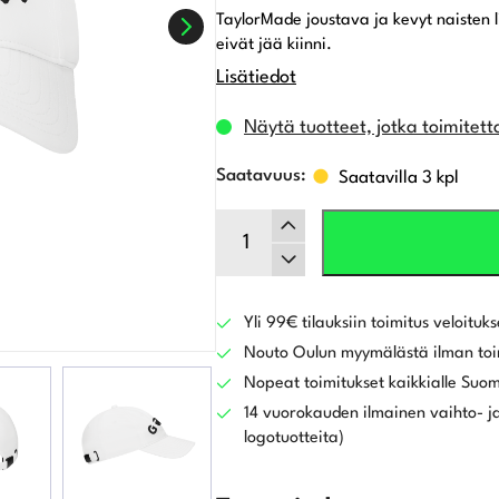
TaylorMade joustava ja kevyt naisten l
eivät jää kiinni.
Lisätiedot
Näytä tuotteet, jotka toimitett
Saatavilla 3 kpl
TaylorMade
naisten
Hamptons
lippalakki,
valkoinen
Yli 99€ tilauksiin toimitus veloituks
määrä
Nouto Oulun myymälästä ilman toi
Nopeat toimitukset kaikkialle Suo
14 vuorokauden ilmainen vaihto- ja
logotuotteita)