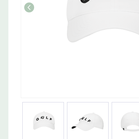
Wedget
Naisten täyssetit
Miesten putterit
Naisten aloittelijan setit
Miesten täyssetit
Miesten aloittelijan setit