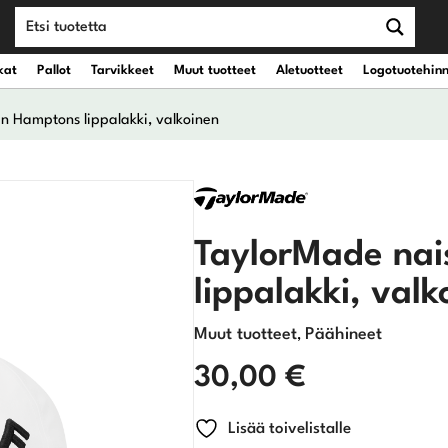
kat
Pallot
Tarvikkeet
Muut tuotteet
Aletuotteet
Logotuotehin
n Hamptons lippalakki, valkoinen
teet
vät kantobägit
Draiverit
eet
vät kärrybägit
Väyläpuut
TaylorMade na
lippalakki, valk
Hybridit
Muut tuotteet
Päähineet
Rautamailat
,
30,00
€
Wedget
Lisää toivelistalle
Putterit