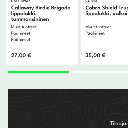
CALLAWAY
COBRA
Callaway Birdie Brigade
Cobra Shield Tru
lippalakki,
lippalakki, valko
tummansininen
Muut tuotteet
Muut tuotteet
Päähineet
Päähineet
Päähineet
27,00
€
35,00
€
Tilaaja