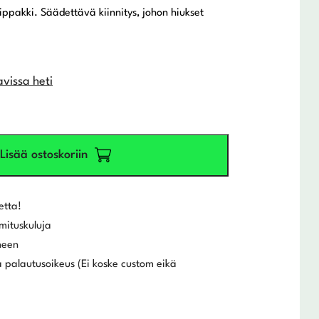
ippakki. Säädettävä kiinnitys, johon hiukset
avissa heti
Lisää ostoskoriin
etta!
mituskuluja
meen
 palautusoikeus (Ei koske custom eikä