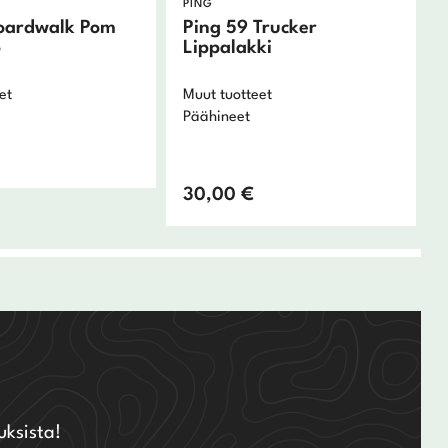
PING
 Boardwalk Pom
Ping 59 Trucker
o
Lippalakki
et
Muut tuotteet
Päähineet
30,00
€
uksista!