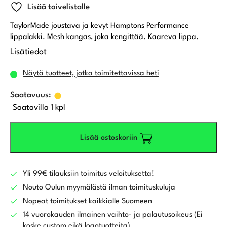
Lisää toivelistalle
TaylorMade joustava ja kevyt Hamptons Performance
lippalakki. Mesh kangas, joka kengittää. Kaareva lippa.
Lisätiedot
Näytä tuotteet, jotka toimitettavissa heti
Saatavilla 1 kpl
Lisää ostoskoriin
Yli 99€ tilauksiin toimitus veloituksetta!
Nouto Oulun myymälästä ilman toimituskuluja
Nopeat toimitukset kaikkialle Suomeen
14 vuorokauden ilmainen vaihto- ja palautusoikeus (Ei
koske custom eikä logotuotteita)