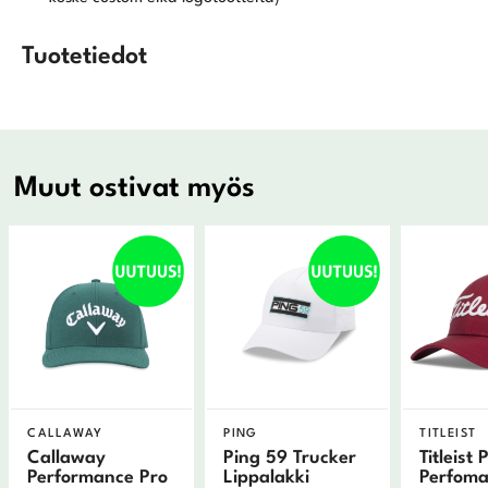
Tuotetiedot
Muut ostivat myös
CALLAWAY
PING
TITLEIST
Callaway
Ping 59 Trucker
Titleist 
Performance Pro
Lippalakki
Perfoma