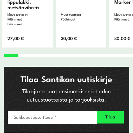
lippalakki,
Marker 
metsänvihreä
Muut tuotteet
Muut tuotteet
Muut tuotte
Päähineet
Päähineet
Päähineet
Päähineet
27,00
€
30,00
€
30,00
€
Tilaa Santikan uutiskirje
Tilaajana saat ensimmäisenä tiedon
uutuustuotteista ja tarjouksista!