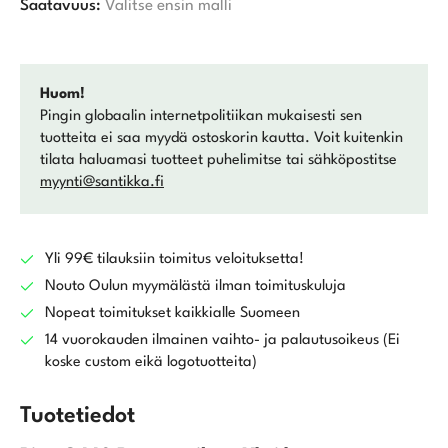
Saatavuus:
Valitse ensin malli
Huom!
Pingin globaalin internetpolitiikan mukaisesti sen
tuotteita ei saa myydä ostoskorin kautta. Voit kuitenkin
tilata haluamasi tuotteet puhelimitse tai sähköpostitse
myynti@santikka.fi
Yli 99€ tilauksiin toimitus veloituksetta!
Nouto Oulun myymälästä ilman toimituskuluja
Nopeat toimitukset kaikkialle Suomeen
14 vuorokauden ilmainen vaihto- ja palautusoikeus (Ei
koske custom eikä logotuotteita)
Tuotetiedot