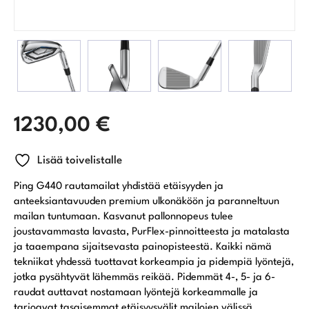
1230,00
€
Lisää toivelistalle
Ping G440 rautamailat yhdistää etäisyyden ja
anteeksiantavuuden premium ulkonäköön ja paranneltuun
mailan tuntumaan. Kasvanut pallonnopeus tulee
joustavammasta lavasta, PurFlex-pinnoitteesta ja matalasta
ja taaempana sijaitsevasta painopisteestä. Kaikki nämä
tekniikat yhdessä tuottavat korkeampia ja pidempiä lyöntejä,
jotka pysähtyvät lähemmäs reikää. Pidemmät 4-, 5- ja 6-
raudat auttavat nostamaan lyöntejä korkeammalle ja
tarjoavat tasaisemmat etäisyysvälit mailojen välissä.