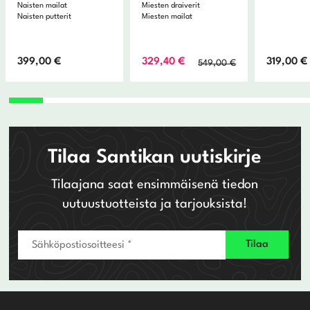
Naisten mailat
Miesten draiverit
Naisten putterit
Miesten mailat
Alkuperäinen
Nykyinen
399,00
€
329,40
€
319,00
€
549,00
€
hinta
hinta
oli:
on:
549,00 €.
329,40 €.
Tilaa Santikan uutiskirje
Tilaajana saat ensimmäisenä tiedon
uutuustuotteista ja tarjouksista!