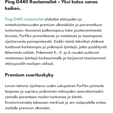
Ping G440 Rautamailat – Yksi katse sanoo
kaiken.
Ping G440 rautamailat
yhdistää etäisyyden ja
anteeksiantavuuden premium ulkonäköön ja paranneltuun
tuntumaan. Kasvanut pallonnopeus tulee joustavammasta
lavasta, PurFlex-pinnoitteesta ja matalasta ja taaempana
sijaitsevasta painopisteestä. Kaikki nämä tekniikat yhdessä
tuottavat korkeampia ja pidempiä lyöntejä, jotka pysähtyvät
lähemmäs reikää. Pidemmät 4-, 5- ja 6-raudat auttavat
nostamaan lyöntejä korkeammalle ja tarjoavat tasaisemmat
etäisyysvälit mailojen välissä.
Premium suorituskyky
Lavan takana sijaitseva uuden sukupolven PurFlex-pinnoite
laajenee ja supistuu pidemmän etäisyyden saavuttamiseksi
samalla parantaen mailan tuntumaa ja ääntä.
Kromiviimeistely takaosan merkissä ja sen sisäpuolella antaa
mailalle premium ulkonäön.