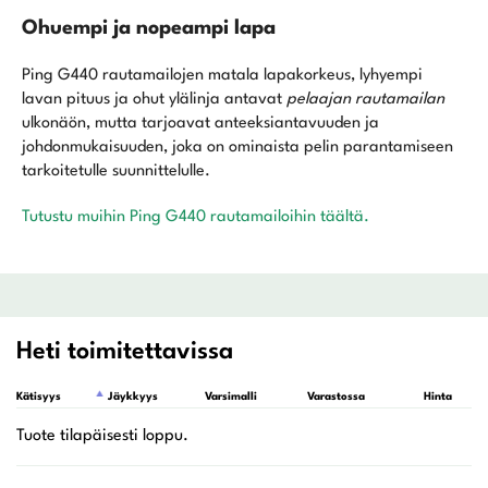
Ohuempi ja nopeampi lapa
Ping G440 rautamailojen matala lapakorkeus, lyhyempi
lavan pituus ja ohut ylälinja antavat
pelaajan rautamailan
ulkonäön, mutta tarjoavat anteeksiantavuuden ja
johdonmukaisuuden, joka on ominaista pelin parantamiseen
tarkoitetulle suunnittelulle.
Tutustu muihin Ping G440 rautamailoihin täältä.
Heti toimitettavissa
Kätisyys
Jäykkyys
Varsimalli
Varastossa
Hinta
L