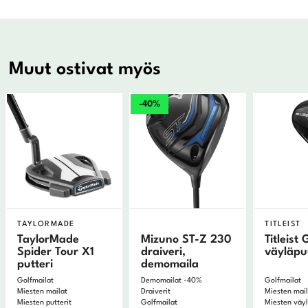
Muut ostivat myös
-40%
TAYLORMADE
TITLEIST
TaylorMade
Mizuno ST-Z 230
Titleist
Spider Tour X1
draiveri,
väyläp
putteri
demomaila
Golfmailat
Demomailat -40%
Golfmailat
Miesten mailat
Draiverit
Miesten mai
Miesten putterit
Golfmailat
Miesten väy