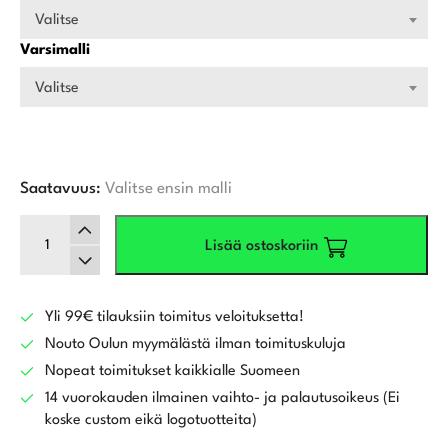
Valitse
Varsimalli
Valitse
Saatavuus:
Valitse ensin malli
Cobra
Lisää ostoskoriin
Optm
Ls
Draiveri
määrä
Yli 99€ tilauksiin toimitus veloituksetta!
Nouto Oulun myymälästä ilman toimituskuluja
Nopeat toimitukset kaikkialle Suomeen
14 vuorokauden ilmainen vaihto- ja palautusoikeus (Ei
koske custom eikä logotuotteita)