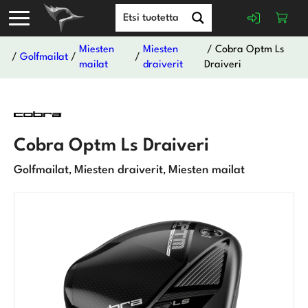
Miesten
Miesten
/ Cobra Optm Ls
/
Golfmailat
/
/
mailat
draiverit
Draiveri
Cobra Optm Ls Draiveri
Golfmailat
Miesten draiverit
Miesten mailat
,
,