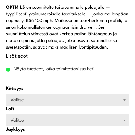
OPTM LS
on suunniteltu taitavammalle pelaajalle —
tyypillisesti yksinumeroiselle tasoitukselle — jonka mailanpään
nopeus ylittää 100 mph. Mailassa on tour‑henkinen profiili, ja
se on koko malliston aerodynaamisin draiveri. Sen
suunnittelun ytimessä ovat korkea pallon lähtönopeus ja
matala spinni, jotta pelaajat, jotka osuvat säännöllisesti
sweetspotiin, saavat maksimaalisen lyöntipituuden.
Lisätiedot
Näytä tuotteet, jotka toimitettavissa heti
Kätisyys
Valitse
Loft
Valitse
Jäykkyys