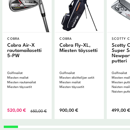
COBRA
COBRA
SCOTTY 
Cobra Air-X
Cobra Fly-XL,
Scotty 
rautamailasetti
Miesten täyssetti
Super S
5-PW
Newpor
putteri
Golfmailat
Golfmailat
Golfmailat
Miesten mailat
Miesten aloittelijan setit
Miesten mai
Miesten rautamailat
Miesten mailat
Miesten putt
Miesten täyssetit
Miesten täyssetit
Naisten mail
Naisten putt
Alkuperäinen
Nykyinen
520,00
€
900,00
€
499,00
650,00
€
hinta
hinta
oli:
on:
650,00 €.
520,00 €.