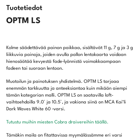
Tuotetiedot
OPTM LS
Kolme säädettävää painon paikkaa, sisältävät 11 g, 7 g ja 3 g
liikkuvia painoja, joiden avulla pallon lentokaarta voidaan
hienosäätää kevyestä fade‑lyönnistä voimakkaampaan
fadeen tai suoraan lentoon.
Muotoilun ja painotuksen yhdistelmä. OPTM LS tarjoaa
enemmän tarkkuutta ja anteeksiantoa kuin mikään aiempi
tämän kategorian malli. OPTM LS on saatavilla loft-
vaihtoehdoilla 9.0° ja 10.5°, ja vakiona siinä on MCA Kai’li
Dark Waves White 60 ‑varsi.
Tutustu muihin miesten Cobra draivereihin täällä.
Tämäkin maila on fitattavissa myymälässämme eri varsi