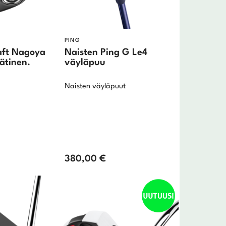
PING
aft Nagoya
Naisten Ping G Le4
ätinen.
väyläpuu
Naisten väyläpuut
380,00
€