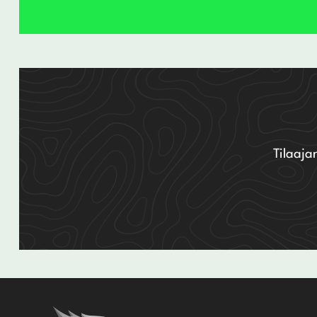
←
1
2
3
4
5
6
Tilaaja
7
→