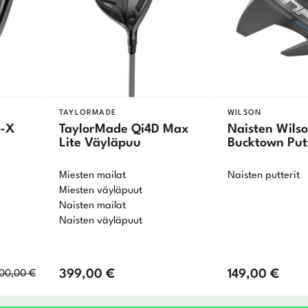
TAYLORMADE
WILSON
R-X
TaylorMade Qi4D Max
Naisten Wilso
Lite Väyläpuu
Bucktown Put
Miesten mailat
Naisten putterit
Miesten väyläpuut
Naisten mailat
Naisten väyläpuut
Alkuperäinen
Nykyinen
399,00
€
149,00
€
00,00
€
hinta
hinta