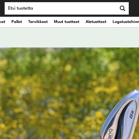
kat
Pallot
Tarvikkeet
Muut tuotteet
Aletuotteet
Logotuotehin
teet
vät kantobägit
Draiverit
eet
vät kärrybägit
Väyläpuut
Hybridit
Rautamailat
Wedget
Putterit