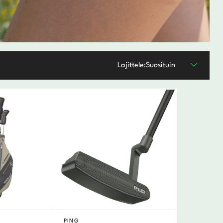
Lajittele:
Suosituin
PING