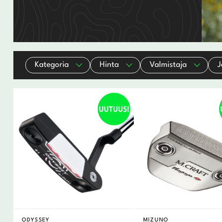
Wedget
Naisten täyssetit
Miesten putterit
Naisten aloittelijan setit
Kategoria
Hinta
Valmistaja
J
Miesten täyssetit
Miesten aloittelijan setit
ODYSSEY
MIZUNO