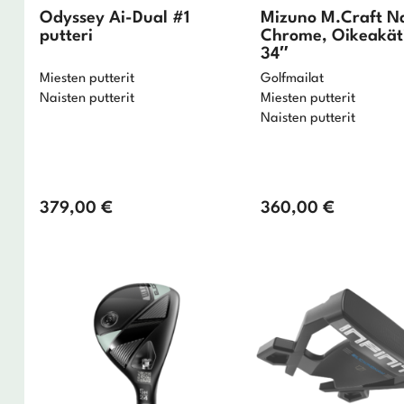
Odyssey Ai-Dual #1
Mizuno M.Craft N
putteri
Chrome, Oikeakät
34″
Miesten putterit
Golfmailat
Naisten putterit
Miesten putterit
Naisten putterit
379,00
€
360,00
€