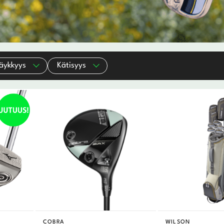
äykkyys
Kätisyys
COBRA
WILSON