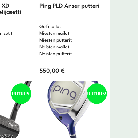
r XD
Ping PLD Anser putteri
lijasetti
Golfmailat
n setit
Miesten mailat
Miesten putterit
Naisten mailat
Naisten putterit
550,00
€