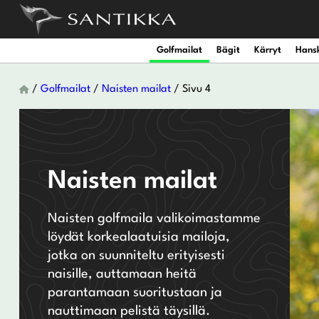
Golfmailat
Bägit
Kärryt
Hans
/
Golfmailat
/
Naisten mailat
/ Sivu 4
Miesten draiverit
Miesten nahkahanskat
Miesten kengät
Naisten draiverit
Naisten nahkahanskat
Työntökärryjen lisävarus
Setit
Vedenpitä
Miesten Mini Draiverit
Miesten synteettiset hanskat
Naisten kengät
Naisten väyläpuut
Naisten synteettiset hanskat
Sähkökärryjen lisävarust
Irtomailat
Vedenpitä
Naisten mailat
Miesten väyläpuut
Miesten sadehanskat
Naisten hybridit
Naisten sadehanskat
Naisten golfmaila valikoimastamme
löydät korkealaatuisia mailoja,
Miesten hybridit
Miesten talvihanskat
Naisten rautamailat
Naisten talvihanskat
jotka on suunniteltu erityisesti
Utility-raudat
naisille, auttamaan heitä
Wedget
parantamaan suoritustaan ja
Miesten rautamailat
Naisten putterit
nauttimaan pelistä täysillä.