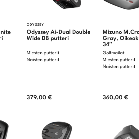
ODYSSEY
inite
Odyssey Ai-Dual Double
Mizuno M.Cr
ri
Wide DB putteri
Gray, Oikeak
34″
Miesten putterit
Golfmailat
Naisten putterit
Miesten putterit
Naisten putterit
379,00
€
360,00
€