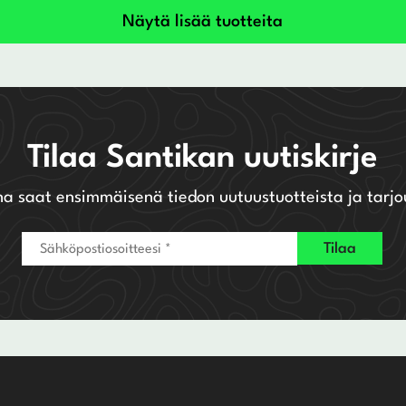
oli:
on:
Näytä lisää tuotteita
400,00 €.
320,00 €.
Tilaa Santikan uutiskirje
na saat ensimmäisenä tiedon uutuustuotteista ja tarjo