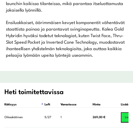
launchin kaikissa tilanteissa, mikä parantaa itseluottamusta
jokaisella lyönnillä.
Ensiluokkaiset, äärimmäisen kevyet komponentit vähentävät
staattista painoa ja parantavat svinginopeutta. Kalea Gold
Hybridin hyväksi todetut teknologiat, kuten Twist Face, Thru-
Slot Speed Pocket ja Inverted Cone Technology, muodostavat
ihanteellisen yhdistelmän teknologioita, joka auttaa kaikkia
pelaajia lyömään upeita lyöntejä useammin.
Heti toimitettavissa
Kätisyys
Loft
Varastossa
Hinta
Lisää os
Oikeakätinen
5/27
1
269,00
€
Lisää 