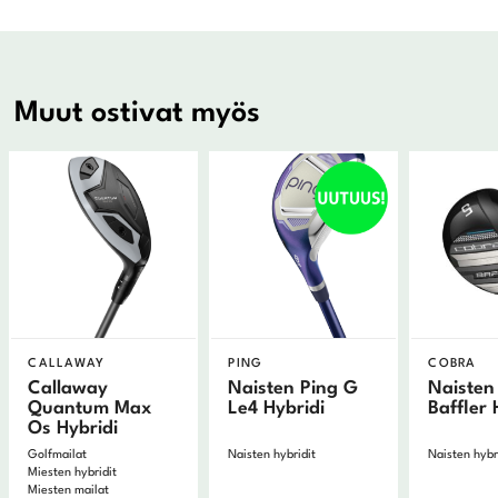
Muut ostivat myös
CALLAWAY
PING
COBRA
Callaway
Naisten Ping G
Naisten
Quantum Max
Le4 Hybridi
Baffler 
Os Hybridi
Golfmailat
Naisten hybridit
Naisten hybr
Miesten hybridit
Miesten mailat