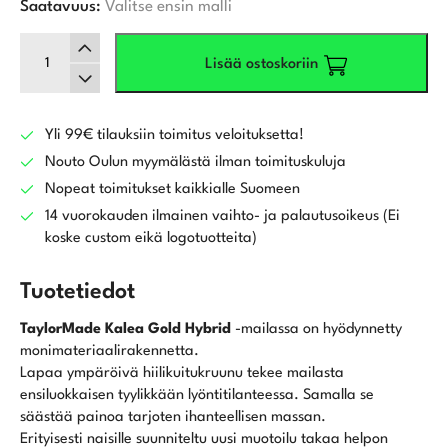
Saatavuus:
Valitse ensin malli
TaylorMade
Lisää ostoskoriin
Kalea
Gold
Hybridi
määrä
Yli 99€ tilauksiin toimitus veloituksetta!
Nouto Oulun myymälästä ilman toimituskuluja
Nopeat toimitukset kaikkialle Suomeen
14 vuorokauden ilmainen vaihto- ja palautusoikeus (Ei
koske custom eikä logotuotteita)
Tuotetiedot
TaylorMade Kalea Gold Hybrid
-mailassa on hyödynnetty
monimateriaalirakennetta.
Lapaa ympäröivä hiilikuitukruunu tekee mailasta
ensiluokkaisen tyylikkään lyöntitilanteessa. Samalla se
säästää painoa tarjoten ihanteellisen massan.
Erityisesti naisille suunniteltu uusi muotoilu takaa helpon