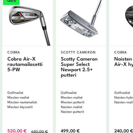
-20%
COBRA
SCOTTY CAMERON
COBRA
Cobra Air-X
Scotty Cameron
Naisten
rautamailasetti
Super Select
Air-X hy
5-PW
Newport 2.5+
putteri
Golfmailat
Golfmailat
Golfmailat
Miesten mailat
Miesten mailat
Naisten hybr
Miesten rautamailat
Miesten putterit
Naisten mail
Miesten täyssetit
Naisten mailat
Naisten putterit
Alkuperäinen
Nykyinen
520,00
€
499,00
€
240,00
650,00
€