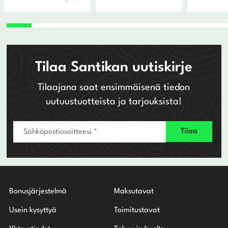
hinta
hinta
oli:
on:
650,00 €.
520,00 €.
Tilaa Santikan uutiskirje
Tilaajana saat ensimmäisenä tiedon
uutuustuotteista ja tarjouksista!
Bonusjärjestelmä
Maksutavat
Usein kysyttyä
Toimitustavat