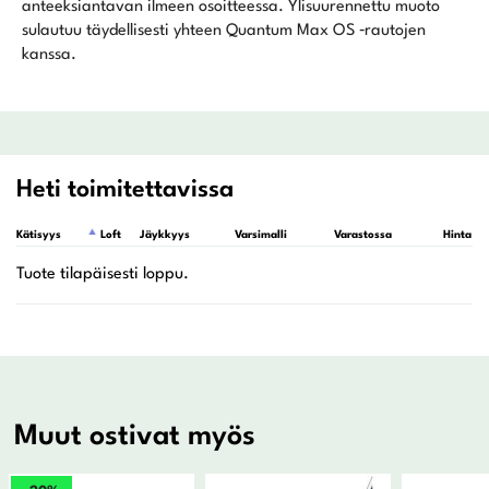
anteeksiantavan ilmeen osoitteessa. Ylisuurennettu muoto
sulautuu täydellisesti yhteen Quantum Max OS ‑rautojen
kanssa.
Heti toimitettavissa
Kätisyys
Loft
Jäykkyys
Varsimalli
Varastossa
Hinta
Muut ostivat myös