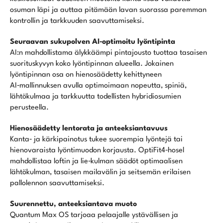
osuman läpi ja auttaa pitämään lavan suorassa paremman
kontrollin ja tarkkuuden saavuttamiseksi.
Seuraavan sukupolven AI‑optimoitu lyöntipinta
AI:n mahdollistama älykkäämpi pintajousto tuottaa tasaisen
suorituskyvyn koko lyöntipinnan alueella. Jokainen
lyöntipinnan osa on hienosäädetty kehittyneen
AI‑mallinnuksen avulla optimoimaan nopeutta, spiniä,
lähtökulmaa ja tarkkuutta todellisten hybridiosumien
perusteella.
Hienosäädetty lentorata ja anteeksiantavuus
Kanta‑ ja kärkipainotus tukee suorempia lyöntejä tai
hienovaraista lyöntimuodon korjausta. OptiFit4‑hosel
mahdollistaa loftin ja lie‑kulman säädöt optimaalisen
lähtökulman, tasaisen mailavälin ja seitsemän erilaisen
pallolennon saavuttamiseksi.
Suurennettu, anteeksiantava muoto
Quantum Max OS tarjoaa pelaajalle ystävällisen ja