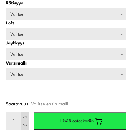
Kätisyys
Valitse
Loft
Valitse
Jäykkyys
Valitse
Varsimalli
Valitse
Saatavuus:
Valitse ensin malli
Callaway
Lisää ostoskoriin
Quantum
Max