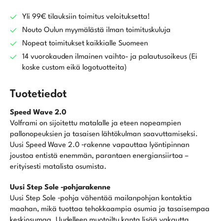
Os
Hybridi
Yli 99€ tilauksiin toimitus veloituksetta!
määrä
Nouto Oulun myymälästä ilman toimituskuluja
Nopeat toimitukset kaikkialle Suomeen
14 vuorokauden ilmainen vaihto- ja palautusoikeus (Ei
koske custom eikä logotuotteita)
Tuotetiedot
Speed Wave 2.0
Volframi on sijoitettu matalalle ja eteen nopeampien
pallonopeuksien ja tasaisen lähtökulman saavuttamiseksi.
Uusi Speed Wave 2.0 ‑rakenne vapauttaa lyöntipinnan
joustoa entistä enemmän, parantaen energiansiirtoa –
erityisesti matalista osumista.
Uusi Step Sole ‑pohjarakenne
Uusi Step Sole ‑pohja vähentää mailanpohjan kontaktia
maahan, mikä tuottaa tehokkaampia osumia ja tasaisempaa
keskiosumaa. Uudelleen muotoiltu kanta lisää vakautta