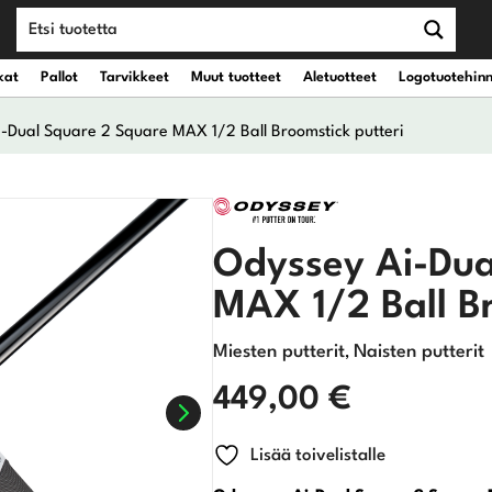
kat
Pallot
Tarvikkeet
Muut tuotteet
Aletuotteet
Logotuotehin
-Dual Square 2 Square MAX 1/2 Ball Broomstick putteri
teet
vät kantobägit
Draiverit
Odyssey Ai-Dua
eet
vät kärrybägit
Väyläpuut
MAX 1/2 Ball Br
Hybridit
Miesten putterit
Naisten putterit
,
Rautamailat
449,00
€
Wedget
Lisää toivelistalle
Putterit