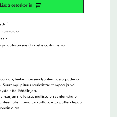
Lisää ostoskoriin
etta!
mituskuluja
meen
 palautusoikeus (Ei koske custom eikä
uoraan, heilurimaiseen lyöntiin, jossa putteria
an. Suurempi pituus rauhoittaa tempoa ja voi
stä että lähtölinjaa.
 -sarjan malleissa, mallissa on center-shaft-
pisteen alle. Tämä tarkoittaa, että putteri lepää
yönnin ajan.