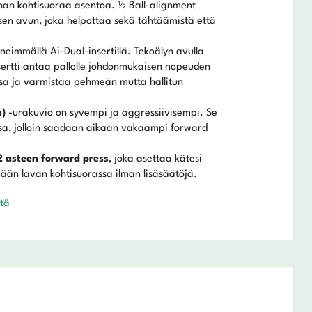
nan kohtisuoraa asentoa. ½ Ball-alignment
isen avun, joka helpottaa sekä tähtäämistä että
neimmällä Ai-Dual-insertillä. Tekoälyn avulla
nsertti antaa pallolle johdonmukaisen nopeuden
ssa ja varmistaa pehmeän mutta hallitun
n)
-urakuvio on syvempi ja aggressiivisempi. Se
ssa, jolloin saadaan aikaan vakaampi forward
2 asteen forward press
, joka asettaa kätesi
mään lavan kohtisuorassa ilman lisäsäätöjä.
stä