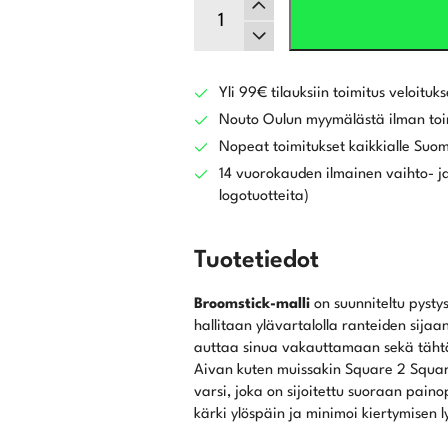
Odyssey
Ai-
Dual
Square
2
Yli 99€ tilauksiin toimitus veloituks
Square
Nouto Oulun myymälästä ilman toi
MAX
Nopeat toimitukset kaikkialle Suo
1/2
14 vuorokauden ilmainen vaihto- ja
Ball
logotuotteita)
Broomstick
putteri
määrä
Tuotetiedot
Broomstick-malli
on suunniteltu pystys
hallitaan ylävartalolla ranteiden sija
auttaa sinua vakauttamaan sekä tähtäy
Aivan kuten muissakin Square 2 Square
varsi, joka on sijoitettu suoraan paino
kärki ylöspäin ja minimoi kiertymisen l