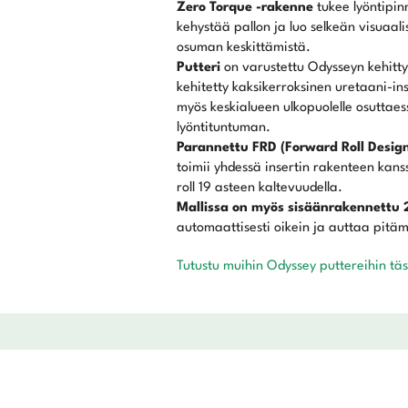
Zero Torque -rakenne
tukee lyöntipin
kehystää pallon ja luo selkeän visuaal
osuman keskittämistä.
Putteri
on varustettu Odysseyn kehitty
kehitetty kaksikerroksinen uretaani-i
myös keskialueen ulkopuolelle osuttae
lyöntituntuman.
Parannettu FRD (Forward Roll Desig
toimii yhdessä insertin rakenteen kan
roll 19 asteen kaltevuudella.
Mallissa on myös sisäänrakennettu 
automaattisesti oikein ja auttaa pitä
Tutustu muihin Odyssey puttereihin tä