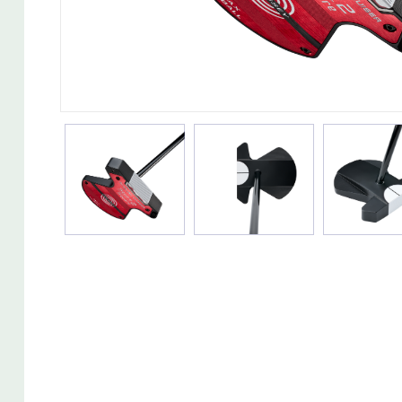
Wedget
Naisten täyssetit
Miesten putterit
Naisten aloittelijan setit
Miesten täyssetit
Miesten aloittelijan setit