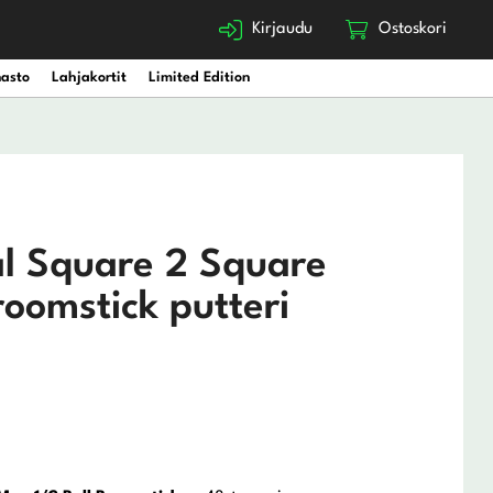
Kirjaudu
Ostoskori
nasto
Lahjakortit
Limited Edition
l Square 2 Square
oomstick putteri