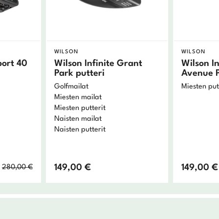
WILSON
WILSON
ort 40
Wilson Infinite Grant
Wilson I
Park putteri
Avenue P
Golfmailat
Miesten put
Miesten mailat
Miesten putterit
Naisten mailat
Naisten putterit
Alkuperäinen
Nykyinen
149,00
€
149,00
€
280,00
€
hinta
hinta
oli:
on:
280,00 €.
196,00 €.