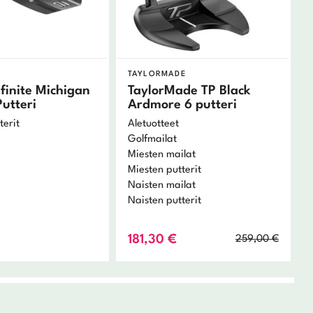
TAYLORMADE
nfinite Michigan
TaylorMade TP Black
utteri
Ardmore 6 putteri
terit
Aletuotteet
Golfmailat
Miesten mailat
Miesten putterit
Naisten mailat
Naisten putterit
Alkup
Nykyi
181,30
€
259,00
€
hinta
hinta
oli:
on:
259,0
181,30