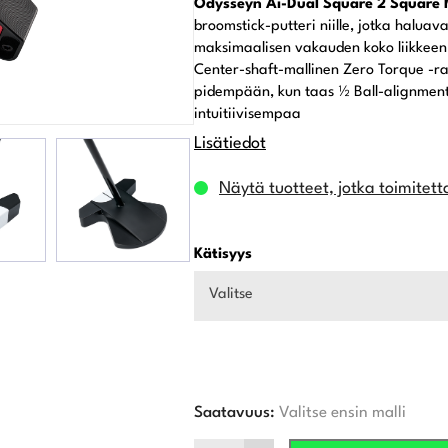
Odysseyn Ai-Dual Square 2 Square M
broomstick-putteri niille, jotka halua
maksimaalisen vakauden koko liikkeen
Center-shaft-mallinen Zero Torque -ra
pidempään, kun taas ½ Ball-alignmen
intuitiivisempaa
Lisätiedot
Näytä tuotteet, jotka toimitett
Kätisyys
Valitse
Saatavuus:
Valitse ensin malli