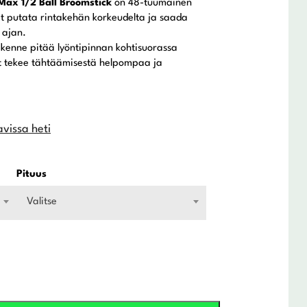
ax 1/2 Ball Broomstick
on 48-tuumainen
vat putata rintakehän korkeudelta ja saada
 ajan.
kenne pitää lyöntipinnan kohtisuorassa
t tekee tähtäämisestä helpompaa ja
avissa heti
Pituus
Valitse