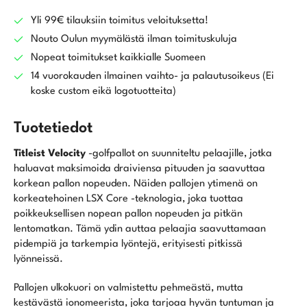
Yli 99€ tilauksiin toimitus veloituksetta!
Nouto Oulun myymälästä ilman toimituskuluja
Nopeat toimitukset kaikkialle Suomeen
14 vuorokauden ilmainen vaihto- ja palautusoikeus (Ei
koske custom eikä logotuotteita)
Tuotetiedot
Titleist Velocity
-golfpallot on suunniteltu pelaajille, jotka
haluavat maksimoida draiviensa pituuden ja saavuttaa
korkean pallon nopeuden. Näiden pallojen ytimenä on
korkeatehoinen LSX Core -teknologia, joka tuottaa
poikkeuksellisen nopean pallon nopeuden ja pitkän
lentomatkan. Tämä ydin auttaa pelaajia saavuttamaan
pidempiä ja tarkempia lyöntejä, erityisesti pitkissä
lyönneissä.
Pallojen ulkokuori on valmistettu pehmeästä, mutta
kestävästä ionomeerista, joka tarjoaa hyvän tuntuman ja