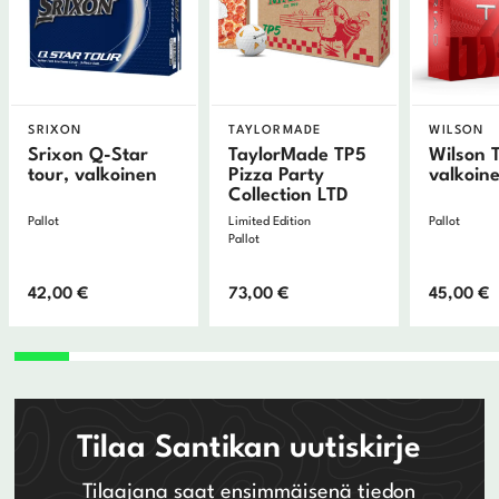
SRIXON
TAYLORMADE
WILSON
Srixon Q-Star
TaylorMade TP5
Wilson T
tour, valkoinen
Pizza Party
valkoin
Collection LTD
Pallot
Limited Edition
Pallot
Pallot
42,00
€
73,00
€
45,00
€
Tilaa Santikan uutiskirje
Tilaajana saat ensimmäisenä tiedon