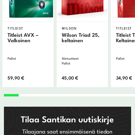
TITLEIST
WILSON
TITLEIST
Titleist AVX –
Wilson Triad 25,
Titleist 
Valkoinen
keltainen
Keltain
Pallot
Aletuotteet
Pallot
Pallot
59,90
€
45,00
€
34,90
€
Tilaa Santikan uutiskirje
Tilaajana saat ensimmäisenä tiedon