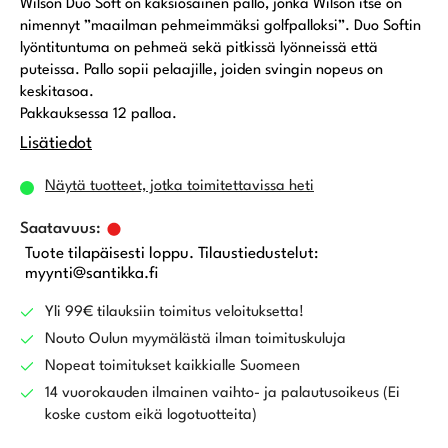
Wilson Duo Soft on kaksiosainen pallo, jonka Wilson itse on
nimennyt ”maailman pehmeimmäksi golfpalloksi”. Duo Softin
lyöntituntuma on pehmeä sekä pitkissä lyönneissä että
puteissa. Pallo sopii pelaajille, joiden svingin nopeus on
keskitasoa.
Pakkauksessa 12 palloa.
Lisätiedot
Näytä tuotteet, jotka toimitettavissa heti
Tuote tilapäisesti loppu. Tilaustiedustelut:
myynti@santikka.fi
Yli 99€ tilauksiin toimitus veloituksetta!
Nouto Oulun myymälästä ilman toimituskuluja
Nopeat toimitukset kaikkialle Suomeen
14 vuorokauden ilmainen vaihto- ja palautusoikeus (Ei
koske custom eikä logotuotteita)