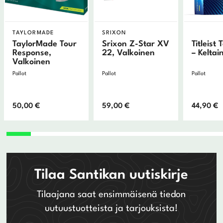
TAYLORMADE
SRIXON
TaylorMade Tour
Srixon Z-Star XV
Titleist 
Response,
22, Valkoinen
– Keltai
Valkoinen
Pallot
Pallot
Pallot
50,00
€
59,00
€
44,90
€
Tilaa Santikan uutiskirje
Tilaajana saat ensimmäisenä tiedon
uutuustuotteista ja tarjouksista!