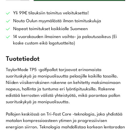
määrä
Yli 99€ tilauksiin toimitus veloituksetta!
Nouto Oulun myymälästä ilman toimituskuluja
Nopeat toimitukset kaikkialle Suomeen
14 vuorokauden ilmainen vaihto- ja palautusoikeus (Ei
koske custom eikä logotuotteita)
Tuotetiedot
TaylorMade TP5 -golfpallot tarjoavat erinomaista
suorituskykyä ja monipuolisuutta pelaajille kaikilla tasoilla.
Niiden viisikerroksinen rakenne on kehitetty maksimoimaan
nopeus, hallinta ja tuntuma eri lyöntipituuksilla. Rakenne
edistää kerrosten välistä yhteistyötä, mikä parantaa pallon
suorituskykyä ja monipuolisuutta.
Pallojen keskiössä on Tri-Fast Core -teknologia, joka yhdistää
matalan kompressioasteen ytimen ja progressiivisen
energian siirron. Teknologia mahdollistaa korkean lentoradan