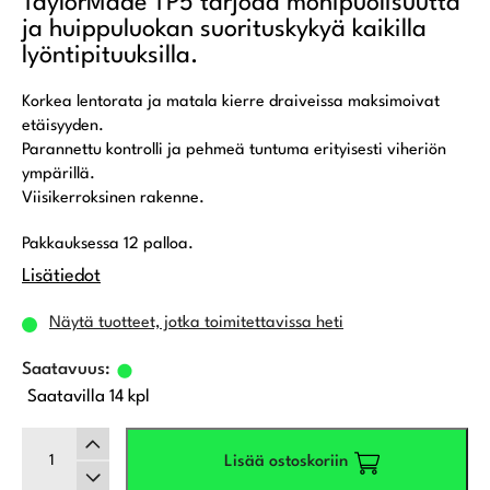
TaylorMade TP5 tarjoaa monipuolisuutta
ja huippuluokan suorituskykyä kaikilla
lyöntipituuksilla.
Korkea lentorata ja matala kierre draiveissa maksimoivat
etäisyyden.
Parannettu kontrolli ja pehmeä tuntuma erityisesti viheriön
ympärillä.
Viisikerroksinen rakenne.
Pakkauksessa 12 palloa.
Lisätiedot
Näytä tuotteet, jotka toimitettavissa heti
Saatavilla 14 kpl
TaylorMade
Lisää ostoskoriin
TP5,
Valkoinen