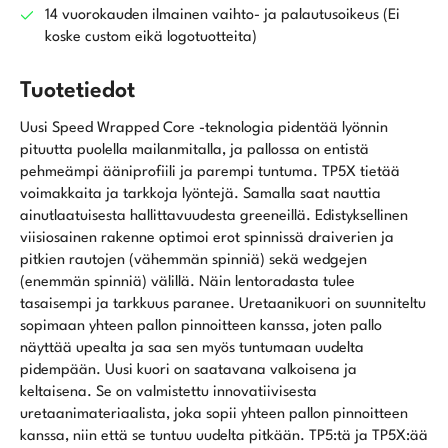
14 vuorokauden ilmainen vaihto- ja palautusoikeus (Ei
koske custom eikä logotuotteita)
Tuotetiedot
Uusi Speed Wrapped Core -teknologia pidentää lyönnin
pituutta puolella mailanmitalla, ja pallossa on entistä
pehmeämpi ääniprofiili ja parempi tuntuma. TP5X tietää
voimakkaita ja tarkkoja lyöntejä. Samalla saat nauttia
ainutlaatuisesta hallittavuudesta greeneillä. Edistyksellinen
viisiosainen rakenne optimoi erot spinnissä draiverien ja
pitkien rautojen (vähemmän spinniä) sekä wedgejen
(enemmän spinniä) välillä. Näin lentoradasta tulee
tasaisempi ja tarkkuus paranee. Uretaanikuori on suunniteltu
sopimaan yhteen pallon pinnoitteen kanssa, joten pallo
näyttää upealta ja saa sen myös tuntumaan uudelta
pidempään. Uusi kuori on saatavana valkoisena ja
keltaisena. Se on valmistettu innovatiivisesta
uretaanimateriaalista, joka sopii yhteen pallon pinnoitteen
kanssa, niin että se tuntuu uudelta pitkään. TP5:tä ja TP5X:ää