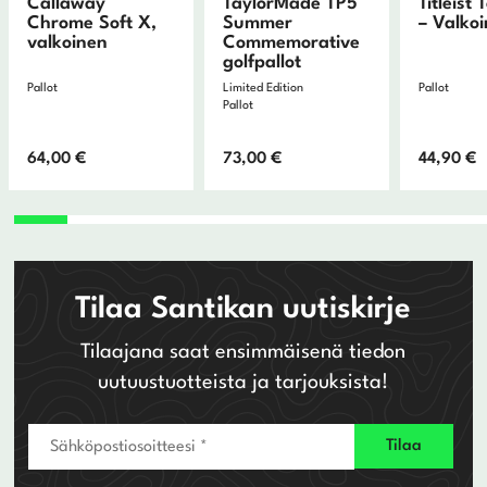
Callaway
TaylorMade TP5
Titleist 
Chrome Soft X,
Summer
– Valko
valkoinen
Commemorative
golfpallot
Pallot
Limited Edition
Pallot
Pallot
64,00
€
73,00
€
44,90
€
Tilaa Santikan uutiskirje
Tilaajana saat ensimmäisenä tiedon
uutuustuotteista ja tarjouksista!