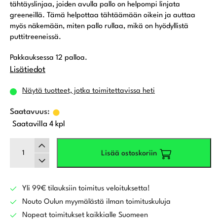
tähtäyslinjaa, joiden avulla pallo on helpompi linjata
greeneillä. Tämä helpottaa tähtäämään oikein ja auttaa
myös näkemään, miten pallo rullaa, mikä on hyödyllistä
puttitreeneissä.
Pakkauksessa 12 palloa.
Lisätiedot
Näytä tuotteet, jotka toimitettavissa heti
Saatavilla 4 kpl
TaylorMade
Lisää ostoskoriin
TP5x
Stripe,
Valkoinen
määrä
Yli 99€ tilauksiin toimitus veloituksetta!
Nouto Oulun myymälästä ilman toimituskuluja
Nopeat toimitukset kaikkialle Suomeen