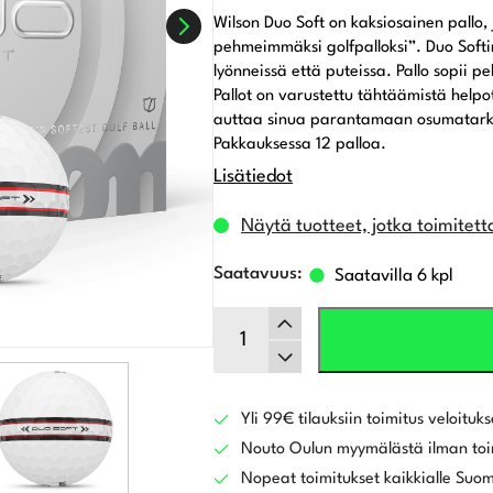
Wilson Duo Soft on kaksiosainen pallo
pehmeimmäksi golfpalloksi”. Duo Softi
lyönneissä että puteissa. Pallo sopii pe
Pallot on varustettu tähtäämistä helpo
auttaa sinua parantamaan osumatarkk
Pakkauksessa 12 palloa.
Lisätiedot
Näytä tuotteet, jotka toimitett
Saatavilla 6 kpl
Wilson
DUO
Soft
TRK360,
Valkoinen
Yli 99€ tilauksiin toimitus veloituks
määrä
Nouto Oulun myymälästä ilman toi
Nopeat toimitukset kaikkialle Suo