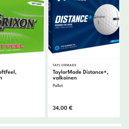
TAYLORMADE
ftFeel,
TaylorMade Distance+,
n
valkoinen
Pallot
34,00
€