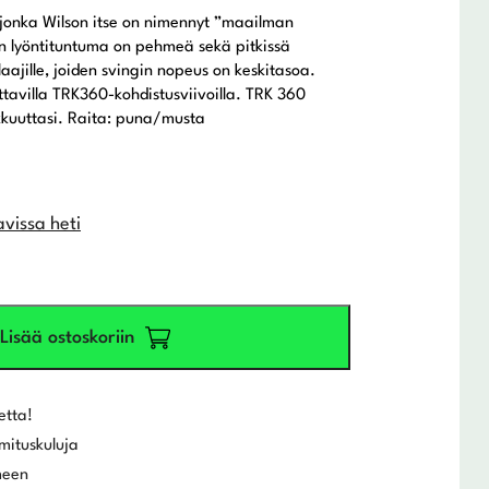
, jonka Wilson itse on nimennyt ”maailman
n lyöntituntuma on pehmeä sekä pitkissä
laajille, joiden svingin nopeus on keskitasoa.
ttavilla TRK360-kohdistusviivoilla. TRK 360
uuttasi. Raita: puna/musta
avissa heti
Lisää ostoskoriin
etta!
mituskuluja
meen