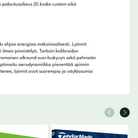
 palautusoikeus (Ei koske custom eikä
ilu ohjaa energiaa maksimaalisesti. Lyönnit
 ilman pinnistelyä. Tarkoin kalibroidun
rinomaisen allround-suorituskyvyn sekä pehmeän
Optimoitu aerodynamiikka pienentää spinnin
 pitenee, lyönnit ovat suorempia ja väyläosumia