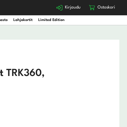
Kirjaudu
Ostoskori
nasto
Lahjakortit
Limited Edition
t TRK360,