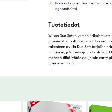
14 vuorokauden ilmainen vaihto- ja
logotuotteita)
Tuotetiedot
Wilson Duo Softin ytimen erikoismuoto
pitenevät ja pallon kaari on korkeampi
rakenteen avulla Duo Soft tarjoilee e
tuntuman, jota pelaajat rakastavat. 
määrää tiiltä lyötäessä, jolloin carry
tulee enemmän.