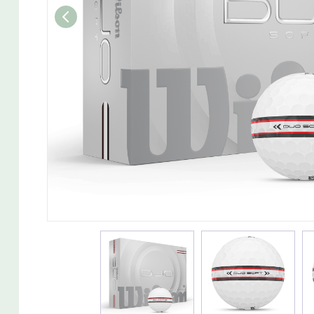
Wedget
Naisten täyssetit
Miesten putterit
Naisten aloittelijan setit
Miesten täyssetit
Miesten aloittelijan setit