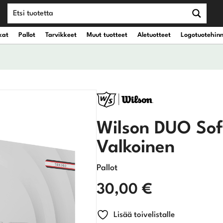
kat
Pallot
Tarvikkeet
Muut tuotteet
Aletuotteet
Logotuotehin
teet
vät kantobägit
Draiverit
eet
vät kärrybägit
Väyläpuut
Wilson DUO Sof
Hybridit
Valkoinen
Rautamailat
Pallot
30,00
€
Wedget
Lisää toivelistalle
Putterit