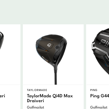
TAYLORMADE
PING
eri
TaylorMade Qi4D Max
Ping G44
Draiveri
Golfmailat
Golfmailat