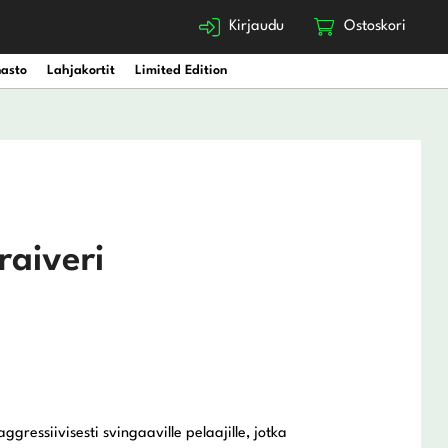
Kirjaudu
Ostoskori
nasto
Lahjakortit
Limited Edition
raiveri
aggressiivisesti svingaaville pelaajille, jotka