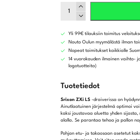
Srixon
ZXi
LS
Draiveri
määrä
Yli 99€ tilauksiin toimitus veloituks
Nouto Oulun myymälästä ilman toi
Nopeat toimitukset kaikkialle Suo
14 vuorokauden ilmainen vaihto- ja
logotuotteita)
Tuotetiedot
Srixon ZXi LS
-draiverissa on hyödyn
Ainutlaatuinen järjestelmä optimoi v
kaksi joustavaa aluetta yhden sijasta
alalla. Se parantaa tehoa ja pallon no
Pohjan etu- ja takaosaan asetetut kak