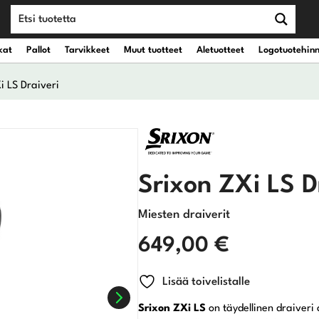
kat
Pallot
Tarvikkeet
Muut tuotteet
Aletuotteet
Logotuotehin
i LS Draiveri
teet
vät kantobägit
Draiverit
eet
vät kärrybägit
Väyläpuut
Srixon ZXi LS D
Hybridit
Miesten draiverit
Rautamailat
649,00
€
Wedget
Lisää toivelistalle
Putterit
Srixon ZXi LS
on täydellinen draiveri 