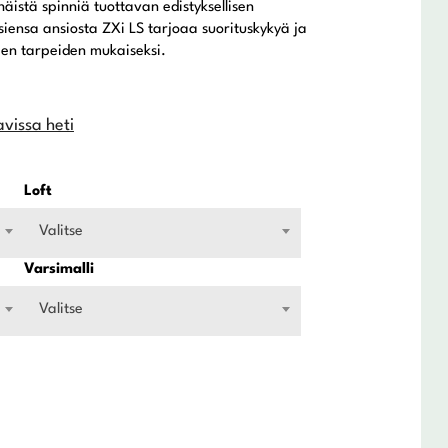
ähäistä spinniä tuottavan edistyksellisen
siensa ansiosta ZXi LS tarjoaa suorituskykyä ja
en tarpeiden mukaiseksi.
avissa heti
Loft
Valitse
Varsimalli
Valitse