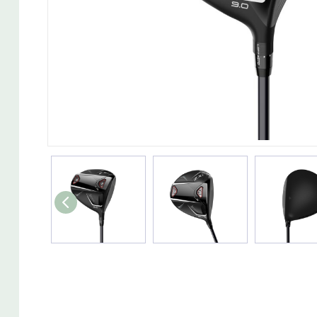
Wedget
Naisten täyssetit
Miesten putterit
Naisten aloittelijan setit
Miesten täyssetit
Miesten aloittelijan setit