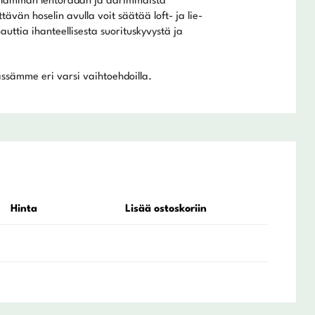
alamman lentoradan ja äärimmäistä
tävän hoselin avulla voit säätää loft- ja lie-
uttia ihanteellisesta suorituskyvystä ja
ssämme eri varsi vaihtoehdoilla.
Hinta
Lisää ostoskoriin