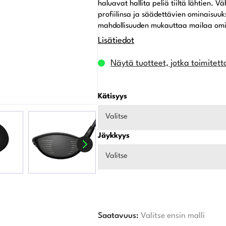
haluavat hallita peliä tiiltä lähtien. V
profiilinsa ja säädettävien ominaisuuk
mahdollisuuden mukauttaa mailaa omi
Lisätiedot
Näytä tuotteet, jotka toimitett
Kätisyys
Valitse
Jäykkyys
Valitse
Saatavuus:
Valitse ensin malli