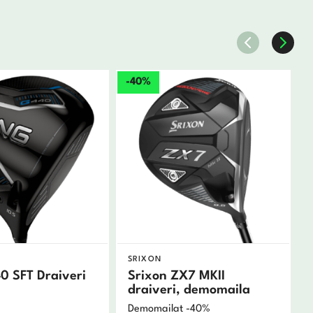
-40%
SRIXON
0 SFT Draiveri
Srixon ZX7 MKII
draiveri, demomaila
Demomailat -40%