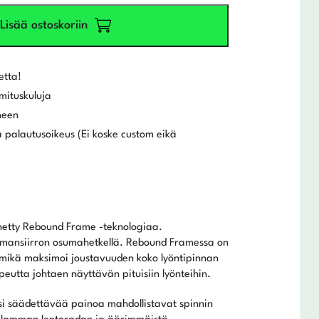
Lisää ostoskoriin
etta!
mituskuluja
meen
 palautusoikeus (Ei koske custom eikä
netty Rebound Frame -teknologiaa.
oimansiirron osumahetkellä. Rebound Framessa on
, mikä maksimoi joustavuuden koko lyöntipinnan
peutta johtaen näyttävän pituisiin lyönteihin.
si säädettävää painoa mahdollistavat spinnin