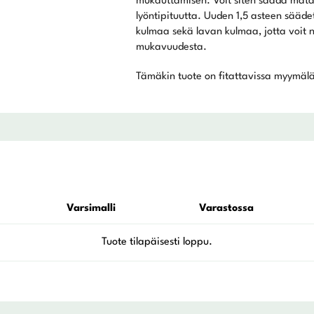
mukauttamisen. Voit siten saada mat
lyöntipituutta. Uuden 1,5 asteen säädet
kulmaa sekä lavan kulmaa, jotta voit na
mukavuudesta.
Tämäkin tuote on fitattavissa myymälä
Varsimalli
Varastossa