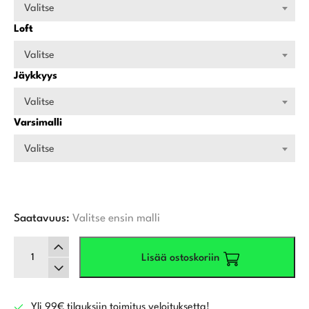
Valitse
Loft
Valitse
Jäykkyys
Valitse
Varsimalli
Valitse
Saatavuus:
Valitse ensin malli
Mizuno
Lisää ostoskoriin
JPX
One
Select
Draiveri
Yli 99€ tilauksiin toimitus veloituksetta!