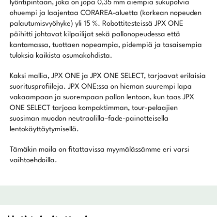
lyöntipintaan, joka on jopa 0,35 mm aiempia sukupolvia
ohuempi ja laajentaa CORAREA-aluetta (korkean nopeuden
palautumisvyöhyke) yli 15 %. Robottitesteissä JPX ONE
päihitti johtavat kilpailijat sekä pallonopeudessa että
kantamassa, tuottaen nopeampia, pidempiä ja tasaisempia
tuloksia kaikista osumakohdista.
Kaksi mallia, JPX ONE ja JPX ONE SELECT, tarjoavat erilaisia
suoritusprofiileja. JPX ONE:ssa on hieman suurempi lapa
vakaampaan ja suorempaan pallon lentoon, kun taas JPX
ONE SELECT tarjoaa kompaktimman, tour-pelaajien
suosiman muodon neutraalilla–fade-painotteisella
lentokäyttäytymisellä.
Tämäkin maila on fitattavissa myymälässämme eri varsi
vaihtoehdoilla.