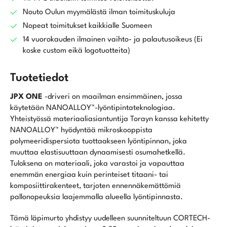
määrä
Nouto Oulun myymälästä ilman toimituskuluja
Nopeat toimitukset kaikkialle Suomeen
14 vuorokauden ilmainen vaihto- ja palautusoikeus (Ei
koske custom eikä logotuotteita)
Tuotetiedot
JPX ONE
-driveri on maailman ensimmäinen, jossa
käytetään NANOALLOY™-lyöntipintateknologiaa.
Yhteistyössä materiaaliasiantuntija Torayn kanssa kehitetty
NANOALLOY™ hyödyntää mikroskooppista
polymeeridispersiota tuottaakseen lyöntipinnan, joka
muuttaa elastisuuttaan dynaamisesti osumahetkellä.
Tuloksena on materiaali, joka varastoi ja vapauttaa
enemmän energiaa kuin perinteiset titaani- tai
komposiittirakenteet, tarjoten ennennäkemättömiä
pallonopeuksia laajemmalla alueella lyöntipinnasta.
Tämä läpimurto yhdistyy uudelleen suunniteltuun CORTECH-