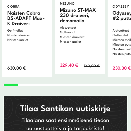
MIZUNO
COBRA
ODYSSEY
Mizuno ST-MAX
Naisten Cobra
Odyssey
230 draiveri,
DS-ADAPT Max-
#2 putt
demomaila
K Draiveri
Aletuotteet
Golfmailat
Aletuotteet
Golfmailat
Naisten draiverit
Golfmailat
Miesten draiverit
Naisten mailat
Miesten mai
Miesten mailat
Miesten putt
Naisten mail
Naisten putt
Alkuperäinen
Nykyinen
329,40
€
549,00
€
630,00
€
230,30
€
hinta
hinta
oli:
on:
549,00 €.
329,40 €.
Tilaa Santikan uutiskirje
Tilaajana saat ensimmäisenä tiedon
uutuustuotteista ja tarjouksista!