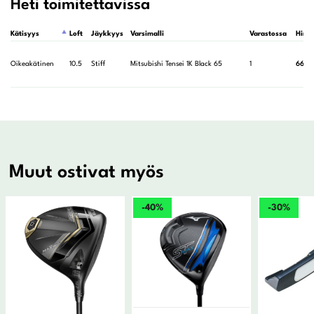
Heti toimitettavissa
Kätisyys
Loft
Jäykkyys
Varsimalli
Varastossa
Hinta
Oikeakätinen
10.5
Stiff
Mitsubishi Tensei 1K Black 65
1
660,
Muut ostivat myös
-40%
-30%