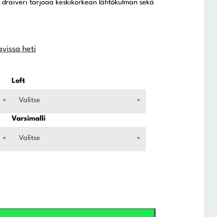
 draiveri tarjoaa keskikorkean lähtökulman sekä
avissa heti
Loft
Valitse
Varsimalli
Valitse