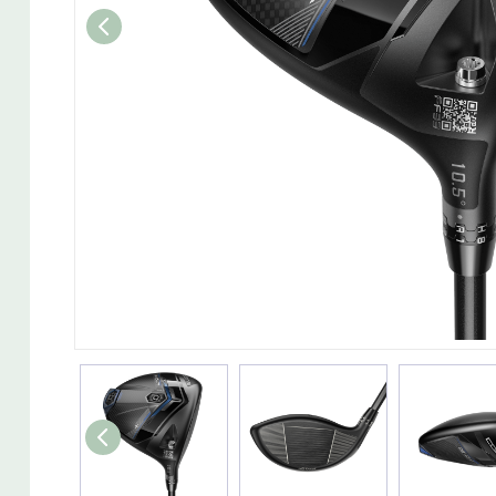
Wedget
Naisten täyssetit
Miesten putterit
Naisten aloittelijan setit
Miesten täyssetit
Miesten aloittelijan setit