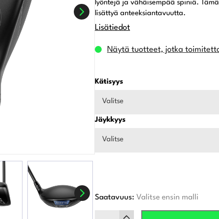
lyöntejä ja vähäisempää spiniä. Tämä
lisättyä anteeksiantavuutta.
Lisätiedot
Näytä tuotteet, jotka toimitett
Kätisyys
Valitse
Jäykkyys
Valitse
Saatavuus:
Valitse ensin malli
Cobra