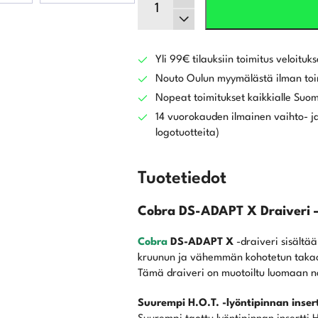
DS-
ADAPT
X
Draiveri
Yli 99€ tilauksiin toimitus veloituks
määrä
Nouto Oulun myymälästä ilman toi
Nopeat toimitukset kaikkialle Suo
14 vuorokauden ilmainen vaihto- ja
logotuotteita)
Tuotetiedot
Cobra DS-ADAPT X Draiveri 
Cobra
DS-ADAPT X
-draiveri sisältä
kruunun ja vähemmän kohotetun taka
Tämä draiveri on muotoiltu luomaan 
Suurempi H.O.T. -lyöntipinnan insert