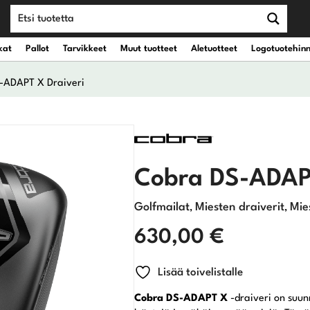
kat
Pallot
Tarvikkeet
Muut tuotteet
Aletuotteet
Logotuotehin
-ADAPT X Draiveri
teet
vät kantobägit
Draiverit
eet
vät kärrybägit
Väyläpuut
Cobra DS-ADAPT
Hybridit
Golfmailat
Miesten draiverit
Mie
,
,
Rautamailat
630,00
€
Wedget
Lisää toivelistalle
Cobra DS-ADAPT X
-draiveri on suunn
Putterit