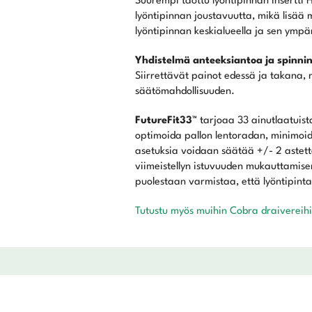
Suurempi taottu lyöntipinnan insertti 
lyöntipinnan joustavuutta, mikä lisää m
lyöntipinnan keskialueella ja sen ympär
Yhdistelmä anteeksiantoa ja spinnin
Siirrettävät painot edessä ja takana, 
säätömahdollisuuden.
FutureFit33™
tarjoaa 33 ainutlaatuista
optimoida pallon lentoradan, minimoida
asetuksia voidaan säätää +/- 2 astet
viimeistellyn istuvuuden mukauttamis
puolestaan varmistaa, että lyöntipint
Tutustu myös muihin Cobra draivereihi