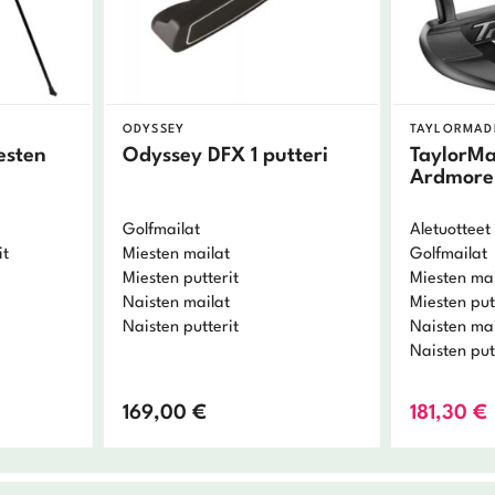
ODYSSEY
TAYLORMAD
esten
Odyssey DFX 1 putteri
TaylorMa
Ardmore 
Golfmailat
Aletuotteet
it
Miesten mailat
Golfmailat
Miesten putterit
Miesten mai
Naisten mailat
Miesten put
Naisten putterit
Naisten mai
Naisten put
169,00
€
181,30
€