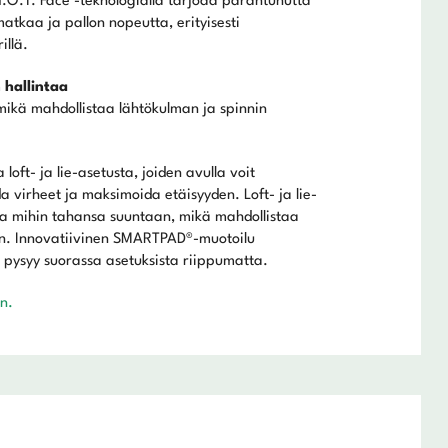
H.O.T. Face -teknologialla tarjoaa parantunutta
atkaa ja pallon nopeutta, erityisesti
illä.
 hallintaa
mikä mahdollistaa lähtökulman ja spinnin
 loft- ja lie-asetusta, joiden avulla voit
 virheet ja maksimoida etäisyyden. Loft- ja lie-
ta mihin tahansa suuntaan, mikä mahdollistaa
en. Innovatiivinen SMARTPAD®-muotoilu
a pysyy suorassa asetuksista riippumatta.
n.