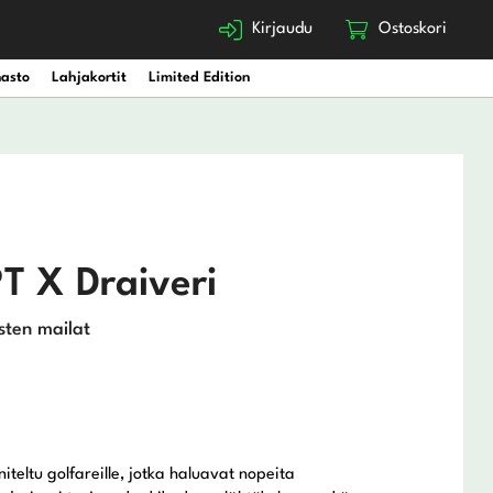
Kirjaudu
Ostoskori
nasto
Lahjakortit
Limited Edition
 X Draiveri
sten mailat
iteltu golfareille, jotka haluavat nopeita