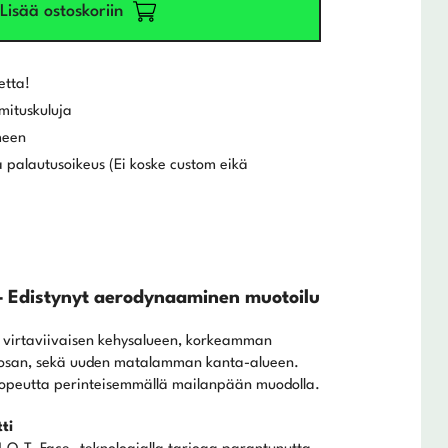
Lisää ostoskoriin
etta!
mituskuluja
meen
 palautusoikeus (Ei koske custom eikä
– Edistynyt aerodynaaminen muotoilu
ä virtaviivaisen kehysalueen, korkeamman
osan, sekä uuden matalamman kanta-alueen.
nopeutta perinteisemmällä mailanpään muodolla.
ti