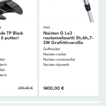
E
PING
de TP Black
Naisten G Le3
6 putteri
rautamailasetti 5h,6h,7-
SW Grafiittivarsilla
Golfmailat
Naisten mailat
lat
Naisten rautamailat
terit
Naisten täyssetit
lat
terit
Alkuperäinen
Nykyinen
1400,00
€
259,00
€
hinta
hinta
oli:
on: