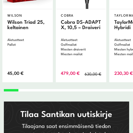
WILSON
COBRA
TAYLORM
Wilson Triad 25,
Cobra DS-ADAPT
TaylorM
keltainen
X, 10,5 – Draiveri
Hybridi
Aletuotteet
Aletuotteet
Aletuotteet
Pallot
Golfmailat
Golfmailat
Miesten draiverit
Miesten hybr
Miesten mailat
Miesten mai
Alkuperäinen
Nykyinen
45,00
€
479,00
€
230,30
€
630,00
€
hinta
hinta
oli:
on:
630,00 €.
479,00 €.
Tilaa Santikan uutiskirje
Tilaajana saat ensimmäisenä tiedon