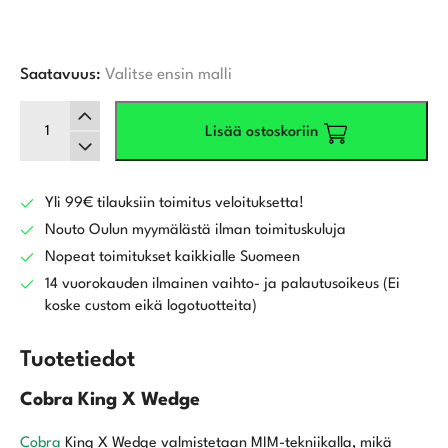
Saatavuus:
Valitse ensin malli
Cobra
Lisää ostoskoriin
King
X
Wedge
määrä
Yli 99€ tilauksiin toimitus veloituksetta!
Nouto Oulun myymälästä ilman toimituskuluja
Nopeat toimitukset kaikkialle Suomeen
14 vuorokauden ilmainen vaihto- ja palautusoikeus (Ei
koske custom eikä logotuotteita)
Tuotetiedot
Cobra King X Wedge
Cobra
King X Wedge valmistetaan MIM-tekniikalla, mikä