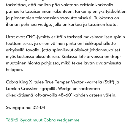
tarkoittaa, että mailan pää valetaan erittäin korkealla
paineella tasaisemman rakenteen, tarkempien yksityiskohtien
ja pienempien toleranssien saavuttamiseksi. Tuloksena on
ihanan pehmeä wedge, jolla on korkea ja tasainen laatu.
Urat ovat CNC-jyrsitty erittäin tarkasti maksimaalisen spinin
tuottamiseksi, ja urien välinen pinta on hiekkapuhallettu
erityisellä tavalla, jotta spinniluvut olisivat johdonmukaiset
myös kosteissa olosuhteissa. Kaikissa loft-arvoissa on drop-
muotoinen hionta pohjassa, mikä tekee lavan avaamisesta
helppoa.
Cobra King X tulee True Temper Vector -varrella (Stiff) ja
Lamkin Crossline -gripillä. Wedge on saatavana
oikeakätisenä loft-arvoilla 48–60° kahden asteen välein.
Swingipaino: D2–D4
Täältä löydät muut Cobra wedgemme