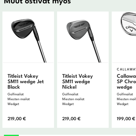
Muut ostivat myös
CALLAWA
Titleist Vokey
Titleist Vokey
Callaw
SM11 wedge Jet
SM11 wedge
SP Chr
Black
Nickel
wedge
Golfmailat
Golfmailat
Golfmailat
Miesten mailat
Miesten mailat
Miesten mai
Wedget
Wedget
Wedget
219,00
€
219,00
€
199,00
€