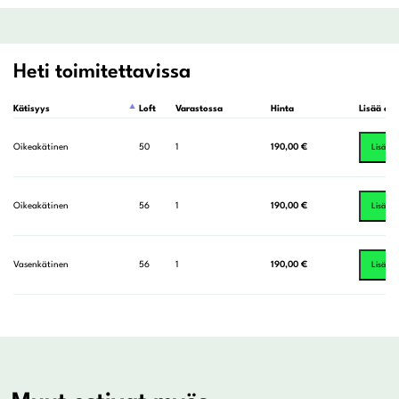
Heti toimitettavissa
Kätisyys
Loft
Varastossa
Hinta
Lisää ost
Oikeakätinen
50
1
190,00
€
Lisää o
Oikeakätinen
56
1
190,00
€
Lisää o
Vasenkätinen
56
1
190,00
€
Lisää o