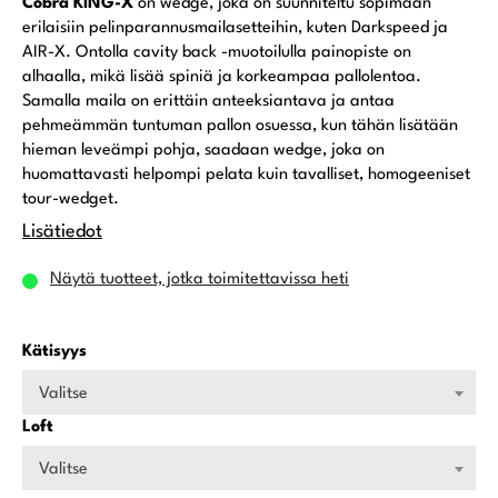
Cobra KING-X
on wedge, joka on suunniteltu sopimaan
erilaisiin pelinparannusmailasetteihin, kuten Darkspeed ja
AIR-X. Ontolla cavity back -muotoilulla painopiste on
alhaalla, mikä lisää spiniä ja korkeampaa pallolentoa.
Samalla maila on erittäin anteeksiantava ja antaa
pehmeämmän tuntuman pallon osuessa, kun tähän lisätään
hieman leveämpi pohja, saadaan wedge, joka on
huomattavasti helpompi pelata kuin tavalliset, homogeeniset
tour-wedget.
Lisätiedot
Näytä tuotteet, jotka toimitettavissa heti
Kätisyys
Valitse
Loft
Valitse