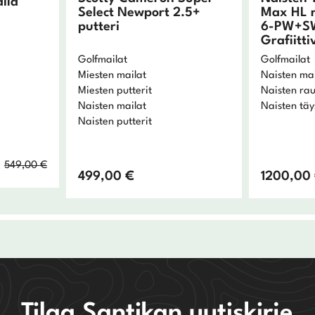
ila
Select Newport 2.5+
Max HL r
putteri
6-PW+S
Grafiitti
Golfmailat
Golfmailat
Miesten mailat
Naisten mai
Miesten putterit
Naisten ra
Naisten mailat
Naisten täy
Naisten putterit
Alkuperäinen
Nykyinen
549,00
€
499,00
€
1200,00
hinta
hinta
oli:
on:
549,00 €.
329,40 €.
Tilaa Santikan uutiskirje