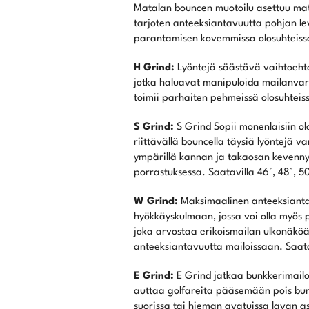
Matalan bouncen muotoilu asettuu mata
tarjoten anteeksiantavuutta pohjan le
parantamisen kovemmissa olosuhteissa.
H Grind:
Lyöntejä säästävä vaihtoehto 
jotka haluavat manipuloida mailanvart
toimii parhaiten pehmeissä olosuhteissa
S Grind:
S Grind Sopii monenlaisiin olo
riittävällä bouncella täysiä lyöntejä 
ympärillä kannan ja takaosan kevenny
porrastuksessa. Saatavilla 46°, 48°, 50°
W Grind:
Maksimaalinen anteeksiantav
hyökkäyskulmaan, jossa voi olla myös pa
joka arvostaa erikoismailan ulkonäk
anteeksiantavuutta mailoissaan. Saatav
E Grind:
E Grind jatkaa bunkkerimailo
auttaa golfareita pääsemään pois bunk
suorissa tai hieman avatuissa lavan as