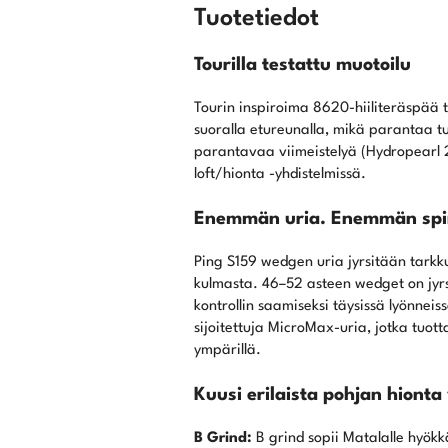
Tuotetiedot
Tourilla testattu muotoilu
Tourin inspiroima 8620-hiiliteräspä
suoralla etureunalla, mikä parantaa tu
parantavaa viimeistelyä (Hydropearl 2
loft/hionta -yhdistelmissä.
Enemmän uria. Enemmän spi
Ping S159 wedgen uria jyrsitään tarkkuu
kulmasta. 46–52 asteen wedget on jy
kontrollin saamiseksi täysissä lyönne
sijoitettuja MicroMax-uria, jotka tuot
ympärillä.
Kuusi erilaista pohjan hionta
B Grind:
B grind sopii Matalalle hyökkä