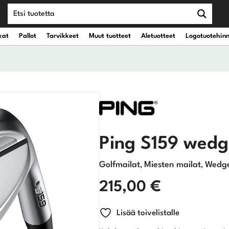
kat
Pallot
Tarvikkeet
Muut tuotteet
Aletuotteet
Logotuotehin
teet
vät kantobägit
Draiverit
eet
vät kärrybägit
Väyläpuut
Ping S159 wedg
Hybridit
Golfmailat
Miesten mailat
Wedg
,
,
Rautamailat
215,00
€
Wedget
Lisää toivelistalle
Putterit