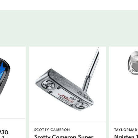
SCOTTY CAMERON
TAYLORMAD
230
Scotty Cameron Super
Naisten 