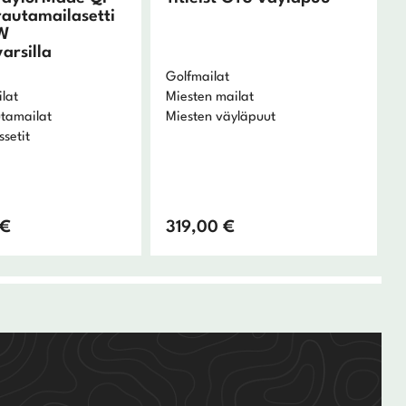
autamailasetti
W
varsilla
Golfmailat
lat
Miesten mailat
utamailat
Miesten väyläpuut
ssetit
€
319,00
€