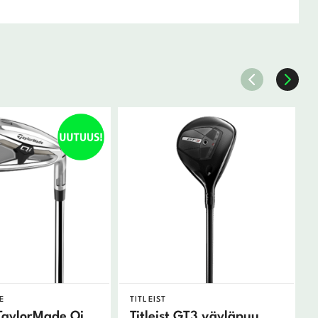
E
TITLEIST
TaylorMade Qi
Titleist GT3 väyläpuu