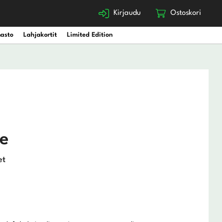
Kirjaudu
Ostoskori
nasto
Lahjakortit
Limited Edition
e
et