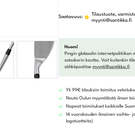
Tilaustuote, varmist
myynti@santikka.fi
Huom!
Pingin globaalin internetpolitiikan 
ostoskorin kautta. Voit kuitenkin ti
sähköpostitse
myynti@santikka.fi
Yli 99€ tilauksiin toimitus veloituks
Nouto Oulun myymälästä ilman toi
Nopeat toimitukset kaikkialle Suo
14 vuorokauden ilmainen vaihto- ja
logotuotteita)