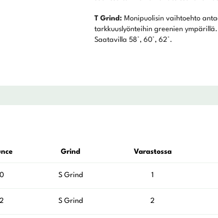
T Grind:
Monipuolisin vaihtoehto anta
tarkkuuslyönteihin greenien ympärillä. I
Saatavilla 58°, 60°, 62°.
unce
Grind
Varastossa
10
S Grind
1
12
S Grind
2