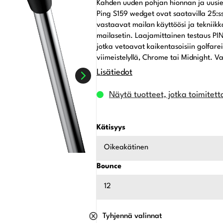
Kahden uuden pohjan hionnan ja uusien
Ping S159 wedget ovat saatavilla 25:ss
vastaavat mailan käyttöösi ja tekniik
mailasetin. Laajamittainen testaus PI
jotka vetoavat kaikentasoisiin golfare
viimeistelyllä, Chrome tai Midnight. 
Lisätiedot
Näytä tuotteet, jotka toimitett
Kätisyys
Oikeakätinen
Bounce
12
Tyhjennä valinnat