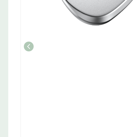
Wedget
Naisten täyssetit
Miesten putterit
Naisten aloittelijan setit
Miesten täyssetit
Miesten aloittelijan setit