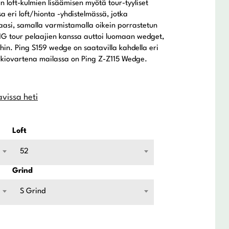
 loft-kulmien lisäämisen myötä tour-tyyliset
a eri loft/hionta -yhdistelmässä, jotka
kaasi, samalla varmistamalla oikein porrastetun
NG tour pelaajien kanssa auttoi luomaan wedget,
ihin. Ping S159 wedge on saatavilla kahdella eri
Vakiovartena mailassa on Ping Z-Z115 Wedge.
avissa heti
Loft
52
Grind
S Grind