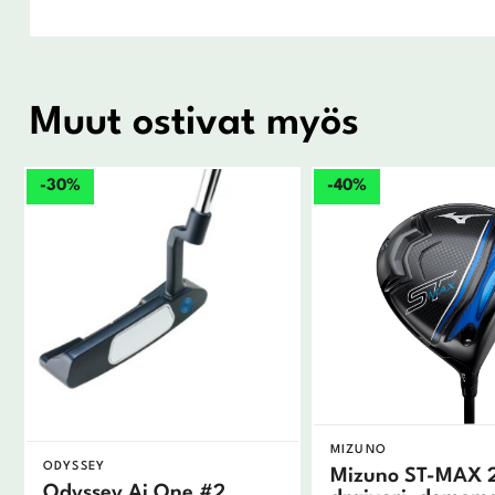
Muut ostivat myös
-30%
-40%
MIZUNO
ODYSSEY
Mizuno ST-MAX 
Odyssey Ai One #2