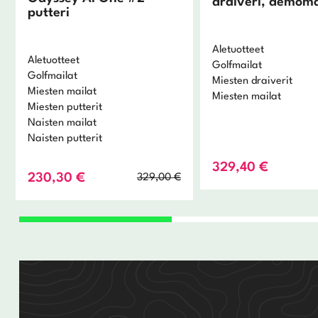
draiveri, demoma
putteri
Aletuotteet
Aletuotteet
Golfmailat
Golfmailat
Miesten draiverit
Miesten mailat
Miesten mailat
Miesten putterit
Naisten mailat
Naisten putterit
329,40
€
Alkuperäinen
Nykyinen
230,30
€
329,00
€
hinta
hinta
oli:
on:
329,00 €.
230,30 €.