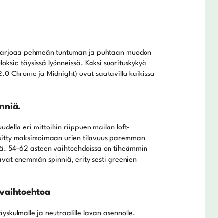
ä tarjoaa pehmeän tuntuman ja puhtaan muodon
loksia täysissä lyönneissä. Kaksi suorituskykyä
.0 Chrome ja Midnight) ovat saatavilla kaikissa
nniä.
della eri mittoihin riippuen mailan loft-
rsitty maksimoimaan urien tilavuus paremman
issä. 54–62 asteen vaihtoehdoissa on tiheämmin
tavat enemmän spinniä, erityisesti greenien
 vaihtoehtoa
yskulmalle ja neutraalille lavan asennolle.