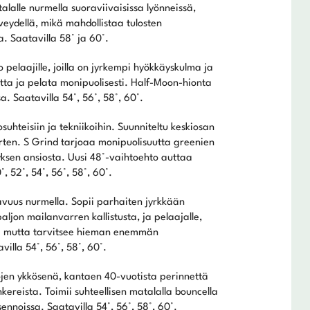
lalle nurmella suoraviivaisissa lyönneissä,
veydellä, mikä mahdollistaa tulosten
 Saatavilla 58° ja 60°.
pelaajille, joilla on jyrkempi hyökkäyskulma ja
ta ja pelata monipuolisesti. Half-Moon-hionta
. Saatavilla 54°, 56°, 58°, 60°.
suhteisiin ja tekniikoihin. Suunniteltu keskiosan
varten. S Grind tarjoaa monipuolisuutta greenien
ksen ansiosta. Uusi 48°-vaihtoehto auttaa
, 52°, 54°, 56°, 58°, 60°.
uus nurmella. Sopii parhaiten jyrkkään
ljon mailanvarren kallistusta, ja pelaajalle,
öä mutta tarvitsee hieman enemmän
illa 54°, 56°, 58°, 60°.
jen ykkösenä, kantaen 40-vuotista perinnettä
ereista. Toimii suhteellisen matalalla bouncella
ennoissa. Saatavilla 54°, 56°, 58°, 60°.