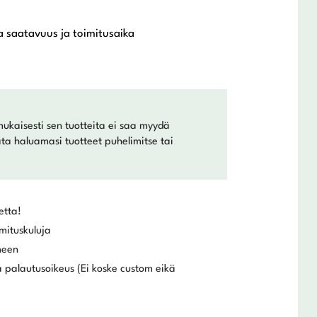
a saatavuus ja toimitusaika
mukaisesti sen tuotteita ei saa myydä
lata haluamasi tuotteet puhelimitse tai
etta!
mituskuluja
meen
 palautusoikeus (Ei koske custom eikä