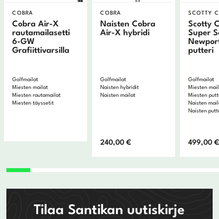
COBRA
COBRA
SCOTTY 
Cobra Air-X
Naisten Cobra
Scotty 
rautamailasetti
Air-X hybridi
Super S
6-GW
Newpor
Grafiittivarsilla
putteri
Golfmailat
Golfmailat
Golfmailat
Miesten mailat
Naisten hybridit
Miesten mai
Miesten rautamailat
Naisten mailat
Miesten putt
Miesten täyssetit
Naisten mail
Naisten putt
240,00
€
499,00
Tilaa Santikan uutiskirje