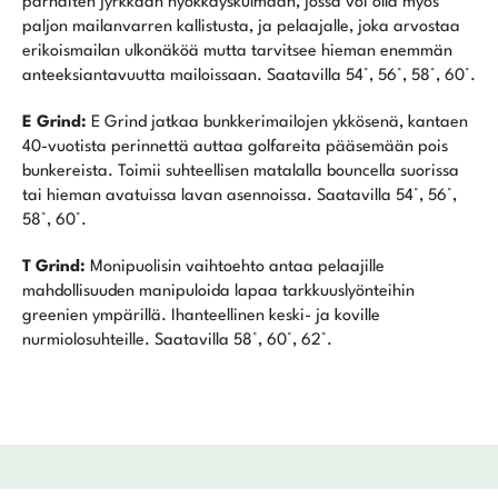
parhaiten jyrkkään hyökkäyskulmaan, jossa voi olla myös
paljon mailanvarren kallistusta, ja pelaajalle, joka arvostaa
erikoismailan ulkonäköä mutta tarvitsee hieman enemmän
anteeksiantavuutta mailoissaan. Saatavilla 54°, 56°, 58°, 60°.
E Grind:
E Grind jatkaa bunkkerimailojen ykkösenä, kantaen
40-vuotista perinnettä auttaa golfareita pääsemään pois
bunkereista. Toimii suhteellisen matalalla bouncella suorissa
tai hieman avatuissa lavan asennoissa. Saatavilla 54°, 56°,
58°, 60°.
T Grind:
Monipuolisin vaihtoehto antaa pelaajille
mahdollisuuden manipuloida lapaa tarkkuuslyönteihin
greenien ympärillä. Ihanteellinen keski- ja koville
nurmiolosuhteille. Saatavilla 58°, 60°, 62°.