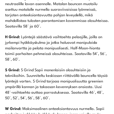
neutraalille lavan asennolle. Matalan bouncen muotoilu
asettuu matalalle nurmella suoraviivaisissa lyönneissä,
tarjoten anteeksiantavuutta pohjan leveydellä, mikä
mahdollistaa tulosten parantamisen kovemmissa olosuhteissa.
Saatavilla 58° ja 60°.
H Grind:
Lyöntejä säästävä vaihtoehto pelaajille, joilla on
jyrkempi hyökkäyskulma ja jotka haluavat manipuloida
mailanvartta ja pelata monipuolisesti. Half-Moon-hionta
toimii parhaiten pehmeissä olosuhteissa. Saatavilla 54°, 56°,
58°, 60°.
S Grind:
S Grind Sopii monenlaisiin olosuhteisiin ja
tekniikoihin. Suunniteltu keskiosan riittävällä bouncella täysiä
lyöntejä varten. S Grind tarjoaa monipuolisuutta greenien
ympärillä kannan ja takaosan kevennyksen ansiosta. Uusi
48°-vaihtoehto auttaa porrastuksessa. Saatavilla 46°, 48°,
50°, 52°, 54°, 56°, 58°, 60°.
W Grind:
Maksimaalinen anteeksiantavuus nurmella. Sopii