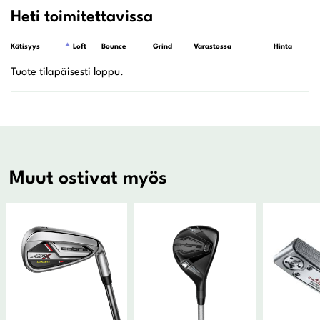
Heti toimitettavissa
Kätisyys
Loft
Bounce
Grind
Varastossa
Hinta
L
Muut ostivat myös