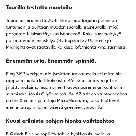
Tourilla testattu muotoilu
Tourin inspiroima 8620-hiiliteräspää tarjoaa pehmeän
tuntuman ja puhtaan muodon suoralla etureunalla, mikä
parantaa tuloksia täysissä lyönneissä. Kaksi suorituskykyä
parantavaa viimeistelyä (Hydropearl 2.0 Chrome ja
Midnight) ovat saatavilla kaikissa loft/hionta -yhdistelmissä.
Enemmän uria. Enemmän spinniä.
Ping S159 wedgen uria jyrsitään tarkkuudella eri mittoihin
riippuen mailan loft-kulmasta. 46–52 asteen wedget on
jyrsitty maksimoimaan urien tilavuus paremman kontrollin
saamiseksi täysissä lyönneissä. 54–62 asteen vaihtoehdoissa
on tiheämmin sijoitettuja MicroMax-uria, jotka tuottavat
enemmän spinniä, erityisesti greenien ympärillä.
Kuusi erilaista pohjan hionta vaihtoehtoa
B Grind:
B grind sopii Matalalle hyökkäyskulmalle ja