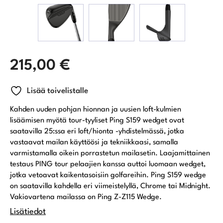
215,00
€
Lisää toivelistalle
Kahden uuden pohjan hionnan ja uusien loft-kulmien
lisäämisen myötä tour-tyyliset Ping S159 wedget ovat
saatavilla 25:ssa eri loft/hionta -yhdistelmässä, jotka
vastaavat mailan käyttöösi ja tekniikkaasi, samalla
varmistamalla oikein porrastetun mailasetin. Laajamittainen
testaus PING tour pelaajien kanssa auttoi luomaan wedget,
jotka vetoavat kaikentasoisiin golfareihin. Ping S159 wedge
on saatavilla kahdella eri viimeistelyllä, Chrome tai Midnight.
Vakiovartena mailassa on Ping Z-Z115 Wedge.
Lisätiedot