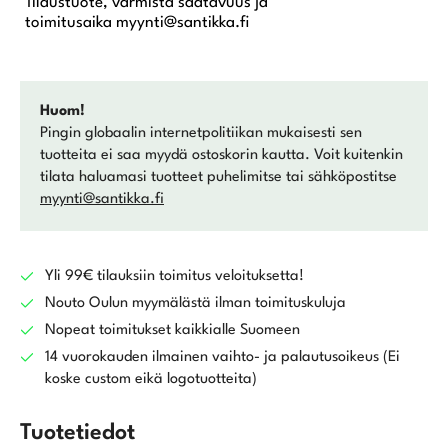
Tilaustuote, varmista saatavuus ja
toimitusaika myynti@santikka.fi
Huom!
Pingin globaalin internetpolitiikan mukaisesti sen
tuotteita ei saa myydä ostoskorin kautta. Voit kuitenkin
tilata haluamasi tuotteet puhelimitse tai sähköpostitse
myynti@santikka.fi
Yli 99€ tilauksiin toimitus veloituksetta!
Nouto Oulun myymälästä ilman toimituskuluja
Nopeat toimitukset kaikkialle Suomeen
14 vuorokauden ilmainen vaihto- ja palautusoikeus (Ei
koske custom eikä logotuotteita)
Tuotetiedot