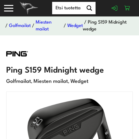
Miesten
/ Ping S159 Midnight
/
Golfmailat
/
/
Wedget
mailat
wedge
Ping S159 Midnight wedge
Golfmailat
Miesten mailat
Wedget
,
,