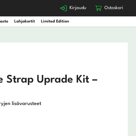
Kirjaudu
Ostoskori
nasto
Lahjakortit
Limited Edition
ne Strap Uprade Kit –
yjen lisävarusteet