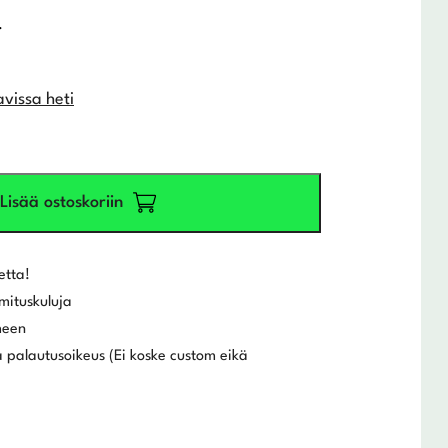
.
avissa heti
Lisää ostoskoriin
etta!
mituskuluja
meen
 palautusoikeus (Ei koske custom eikä