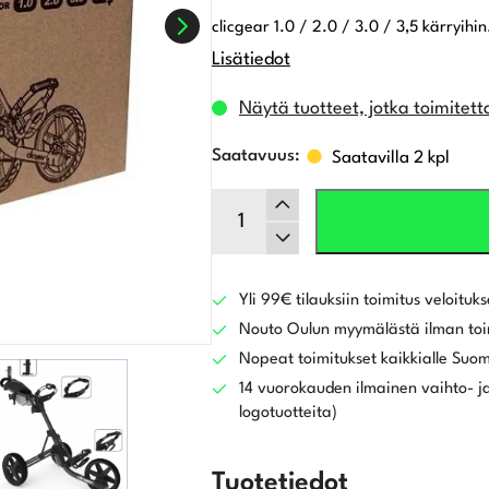
clicgear 1.0 / 2.0 / 3.0 / 3,5 kärryihin
Lisätiedot
Näytä tuotteet, jotka toimitett
Saatavilla 2 kpl
Clicgear
Silicone
Strap
Uprade
Kit
Yli 99€ tilauksiin toimitus veloituks
-
Nouto Oulun myymälästä ilman toi
musta
Nopeat toimitukset kaikkialle Suo
määrä
14 vuorokauden ilmainen vaihto- ja
logotuotteita)
Tuotetiedot