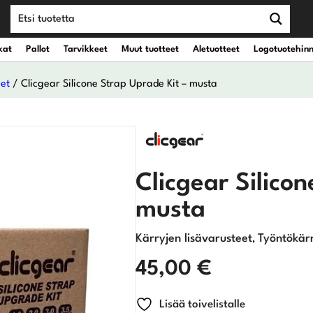
kat
Pallot
Tarvikkeet
Muut tuotteet
Aletuotteet
Logotuotehin
eet
/ Clicgear Silicone Strap Uprade Kit – musta
teet
vät kantobägit
Draiverit
eet
vät kärrybägit
Väyläpuut
Clicgear Silico
Hybridit
musta
Rautamailat
Kärryjen lisävarusteet
Työntökärr
,
45,00
€
Wedget
Putterit
Lisää toivelistalle