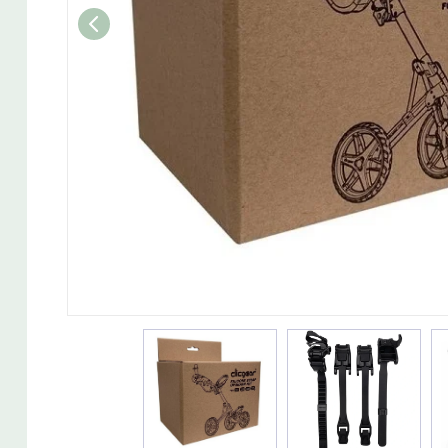
Wedget
Naisten täyssetit
Miesten putterit
Naisten aloittelijan setit
Miesten täyssetit
Miesten aloittelijan setit