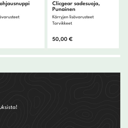
 ohjausnuppi
Clicgear sadesuoja,
Punainen
sävarusteet
Kärryjen lisävarusteet
Tarvikkeet
50,00
€
uksista!