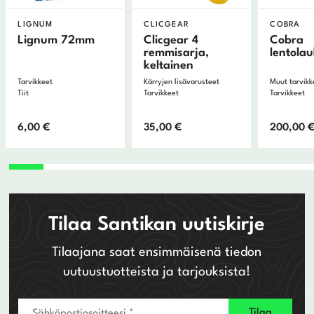
LIGNUM
CLICGEAR
COBRA
Lignum 72mm
Clicgear 4
Cobra
remmisarja,
lentola
keltainen
Tarvikkeet
Kärryjen lisävarusteet
Muut tarvikk
Tiit
Tarvikkeet
Tarvikkeet
6,00
€
35,00
€
200,00
Tilaa Santikan uutiskirje
Tilaajana saat ensimmäisenä tiedon
uutuustuotteista ja tarjouksista!