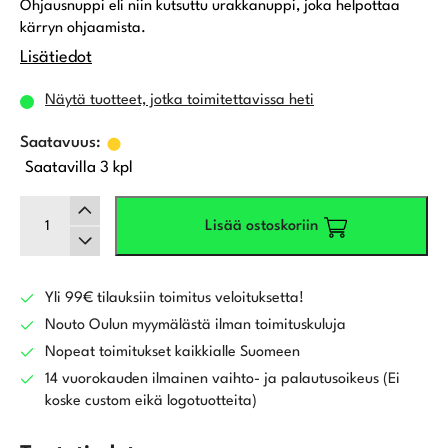
Ohjausnuppi eli niin kutsuttu urakkanuppi, joka helpottaa
kärryn ohjaamista.
Lisätiedot
Näytä tuotteet, jotka toimitettavissa heti
Saatavilla 3 kpl
Clicgear
Lisää ostoskoriin
ohjausnuppi
määrä
Yli 99€ tilauksiin toimitus veloituksetta!
Nouto Oulun myymälästä ilman toimituskuluja
Nopeat toimitukset kaikkialle Suomeen
14 vuorokauden ilmainen vaihto- ja palautusoikeus (Ei
koske custom eikä logotuotteita)