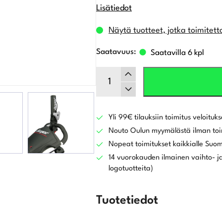
Lisätiedot
Näytä tuotteet, jotka toimitett
Saatavilla 6 kpl
Clicgear
Sateenvarjoteline
määrä
Yli 99€ tilauksiin toimitus veloituks
Nouto Oulun myymälästä ilman toi
Nopeat toimitukset kaikkialle Suo
14 vuorokauden ilmainen vaihto- ja
logotuotteita)
Tuotetiedot