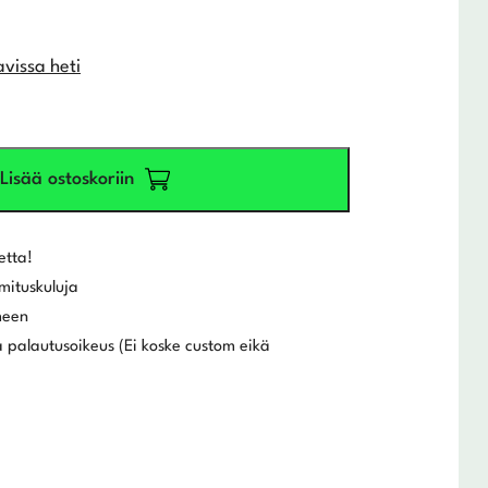
avissa heti
Lisää ostoskoriin
etta!
mituskuluja
meen
 palautusoikeus (Ei koske custom eikä