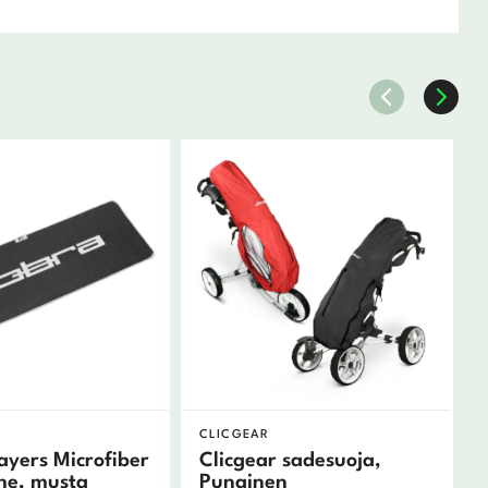
CLICGEAR
ayers Microfiber
Clicgear sadesuoja,
he, musta
Punainen