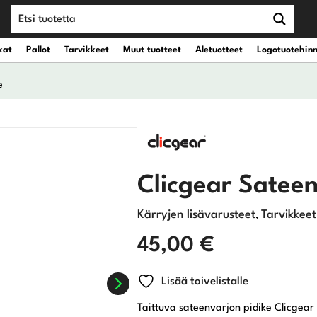
kat
Pallot
Tarvikkeet
Muut tuotteet
Aletuotteet
Logotuotehin
e
teet
vät kantobägit
Draiverit
eet
vät kärrybägit
Väyläpuut
Clicgear Sateen
Hybridit
Kärryjen lisävarusteet
Tarvikkeet
,
Rautamailat
45,00
€
Wedget
Lisää toivelistalle
Putterit
Taittuva sateenvarjon pidike Clicgear