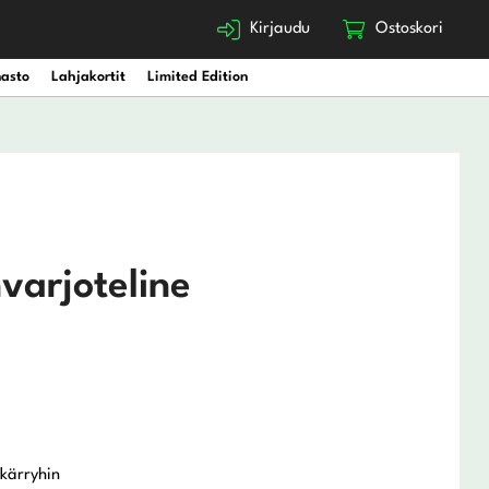
Kirjaudu
Ostoskori
nasto
Lahjakortit
Limited Edition
varjoteline
 kärryhin