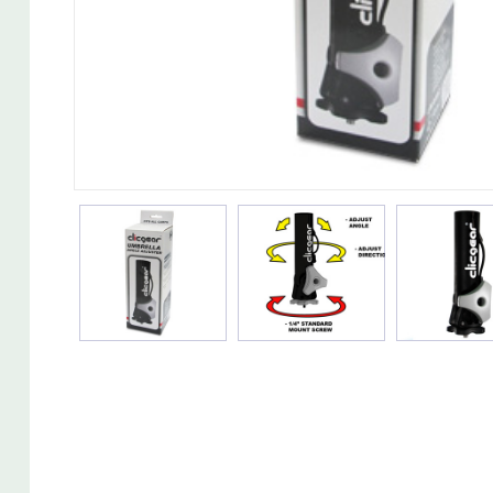
Wedget
Naisten täyssetit
Miesten putterit
Naisten aloittelijan setit
Miesten täyssetit
Miesten aloittelijan setit