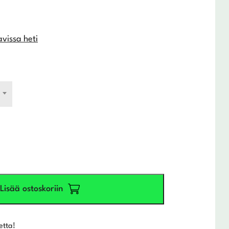
avissa heti
Lisää ostoskoriin
etta!