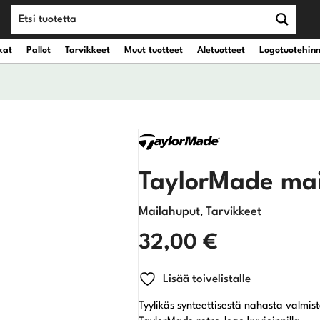
kat
Pallot
Tarvikkeet
Muut tuotteet
Aletuotteet
Logotuotehin
teet
vät kantobägit
Draiverit
eet
vät kärrybägit
Väyläpuut
TaylorMade ma
Hybridit
Mailahuput
Tarvikkeet
,
32,00
€
Rautamailat
Wedget
Lisää toivelistalle
Tyylikäs synteettisestä nahasta valmist
Putterit