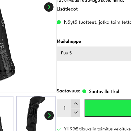
TaylorMade retro-logo kuvioinnilla.
Lisätiedot
Näytä tuotteet, jotka toimitett
Mailahuppu
Puu 5
alinnat
Saatavilla 1 kpl
TaylorMade
mailahuppu,
musta
määrä
Yli 99€ tilauksiin toimitus veloituks