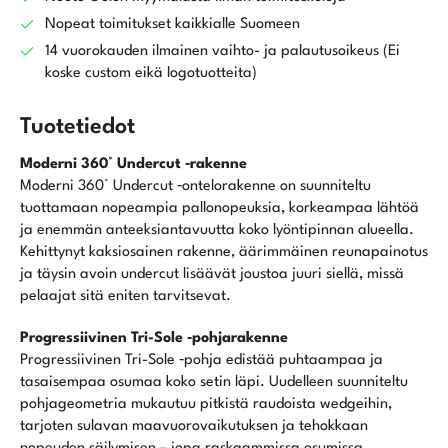
Pw,
Nopeat toimitukset kaikkialle Suomeen
Grafiittivarsilla
14 vuorokauden ilmainen vaihto- ja palautusoikeus (Ei
määrä
koske custom eikä logotuotteita)
Tuotetiedot
Moderni 360° Undercut ‑rakenne
Moderni 360° Undercut ‑ontelorakenne on suunniteltu
tuottamaan nopeampia pallonopeuksia, korkeampaa lähtöä
ja enemmän anteeksiantavuutta koko lyöntipinnan alueella.
Kehittynyt kaksiosainen rakenne, äärimmäinen reunapainotus
ja täysin avoin undercut lisäävät joustoa juuri siellä, missä
pelaajat sitä eniten tarvitsevat.
Progressiivinen Tri-Sole ‑pohjarakenne
Progressiivinen Tri-Sole ‑pohja edistää puhtaampaa ja
tasaisempaa osumaa koko setin läpi. Uudelleen suunniteltu
pohjageometria mukautuu pitkistä raudoista wedgeihin,
tarjoten sulavan maavuorovaikutuksen ja tehokkaan