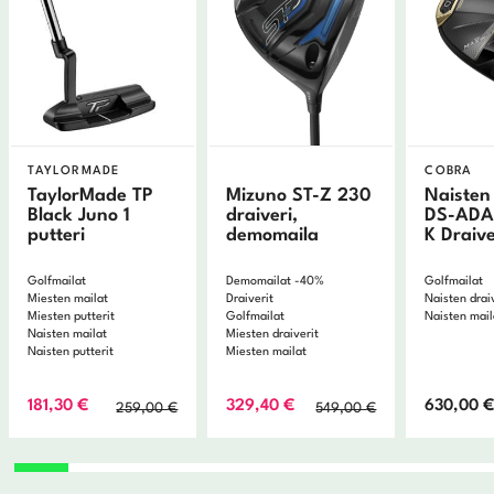
TAYLORMADE
COBRA
TaylorMade TP
Mizuno ST-Z 230
Naisten
Black Juno 1
draiveri,
DS-ADA
putteri
demomaila
K Draive
Golfmailat
Demomailat -40%
Golfmailat
Miesten mailat
Draiverit
Naisten drai
Miesten putterit
Golfmailat
Naisten mail
Naisten mailat
Miesten draiverit
Naisten putterit
Miesten mailat
Alkuperäinen
Nykyinen
Alkuperäinen
Nykyinen
181,30
€
329,40
€
630,00
259,00
€
549,00
€
hinta
hinta
hinta
hinta
oli:
on:
oli:
on:
259,00 €.
181,30 €.
549,00 €.
329,40 €.