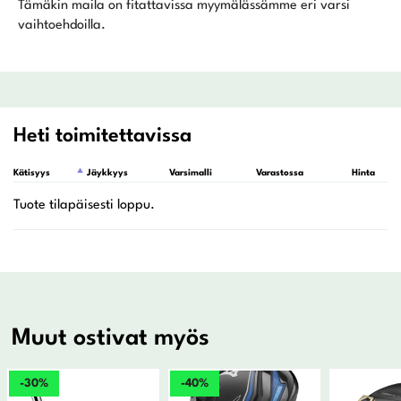
Tämäkin maila on fitattavissa myymälässämme eri varsi
vaihtoehdoilla.
Heti toimitettavissa
Kätisyys
Jäykkyys
Varsimalli
Varastossa
Hinta
Muut ostivat myös
-30%
-40%