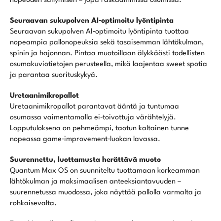
nopeuden säilymisen – jopa raskaammissa osumissa.
Seuraavan sukupolven AI‑optimoitu lyöntipinta
Seuraavan sukupolven AI‑optimoitu lyöntipinta tuottaa
nopeampia pallonopeuksia sekä tasaisemman lähtökulman,
spinin ja hajonnan. Pintaa muotoillaan älykkäästi todellisten
osumakuviotietojen perusteella, mikä laajentaa sweet spotia
ja parantaa suorituskykyä.
Uretaanimikropallot
Uretaanimikropallot parantavat ääntä ja tuntumaa
osumassa vaimentamalla ei‑toivottuja värähtelyjä.
Lopputuloksena on pehmeämpi, taotun kaltainen tunne
nopeassa game‑improvement‑luokan lavassa.
Suurennettu, luottamusta herättävä muoto
Quantum Max OS on suunniteltu tuottamaan korkeamman
lähtökulman ja maksimaalisen anteeksiantavuuden –
suurennetussa muodossa, joka näyttää pallolla varmalta ja
rohkaisevalta.