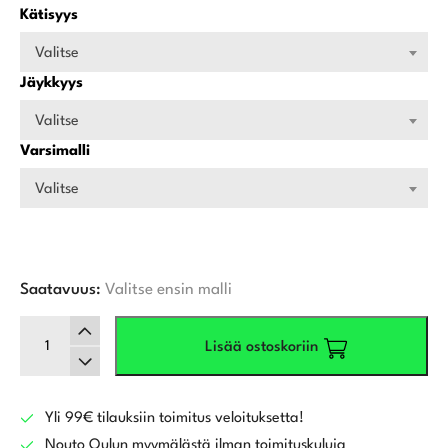
Kätisyys
Valitse
Jäykkyys
Valitse
Varsimalli
Valitse
Saatavuus:
Valitse ensin malli
Callaway
Lisää ostoskoriin
Quantum
Max
Os
Rautamailat
Yli 99€ tilauksiin toimitus veloituksetta!
5-
Nouto Oulun myymälästä ilman toimituskuluja