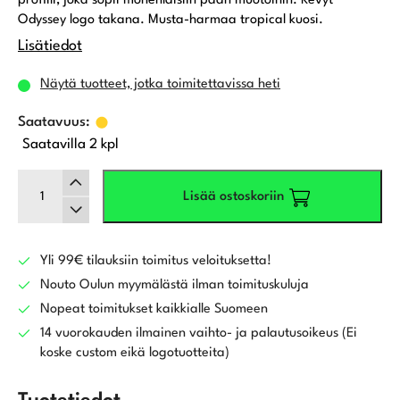
profiili, joka sopii monenlaisiin pään muotoihin. Kevyt
Odyssey logo takana. Musta-harmaa tropical kuosi.
Lisätiedot
Näytä tuotteet, jotka toimitettavissa heti
Saatavilla 2 kpl
Callaway
Lisää ostoskoriin
Performance
Pro
lippalakki,
black
Yli 99€ tilauksiin toimitus veloituksetta!
tropical
Nouto Oulun myymälästä ilman toimituskuluja
määrä
Nopeat toimitukset kaikkialle Suomeen
14 vuorokauden ilmainen vaihto- ja palautusoikeus (Ei
koske custom eikä logotuotteita)