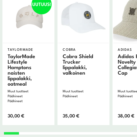
TAYLORMADE
COBRA
ADIDAS
TaylorMade
Cobra Shield
Adidas 
Lifestyle
Trucker
Novelty
Hamptons
lippalakki,
Collegi
naisten
valkoinen
Cap
lippalakki,
oatmeal
Muut tuotteet
Muut tuotteet
Muut tuotte
Päähineet
Päähineet
Päähineet
Päähineet
30,00
€
35,00
€
38,00
€