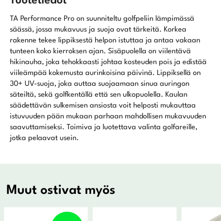
Tuotetiedot
TA Performance Pro on suunniteltu golfpeliin lämpimässä
säässä, jossa mukavuus ja suoja ovat tärkeitä. Korkea
rakenne tekee lippiksestä helpon istuttaa ja antaa vakaan
tunteen koko kierroksen ajan. Sisäpuolella on viilentävä
hikinauha, joka tehokkaasti johtaa kosteuden pois ja edistää
viileämpää kokemusta aurinkoisina päivinä. Lippiksellä on
30+ UV-suoja, joka auttaa suojaamaan sinua auringon
säteiltä, sekä golfkentällä että sen ulkopuolella. Kaulan
säädettävän sulkemisen ansiosta voit helposti mukauttaa
istuvuuden pään mukaan parhaan mahdollisen mukavuuden
saavuttamiseksi. Toimiva ja luotettava valinta golfareille,
jotka pelaavat usein.
Muut ostivat myös