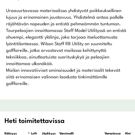
Uraauurtavassa materiaalissa yhdistyvät poikkeuksellinen
lujuus ja erinomainen joustavuus. Yhdistelmä antaa pallolle
räjähtävän nopeuden ja entistä pehmeämmän tuntuman.
Tourpelaajien innoittamassa Staff Model Utilityssä on entistä
ohuempi, elegantti ylälinja, joka tarjoaa itseluottamusta
lyöntitilanteessa. Wilson Staff RB Utility on suunniteltu
golffareille, jotka arvostavat mailassa kehittynyttä
tekniikkaa, ainutlaatuista suorituskykyä ja pelaajien
innoittamaa ulkonäköä.
Mailan innovatiiviset ominaisuudet ja materiaalit tekevät
siitä erinomaisen valinnan laadusta tinkimättömille
golffareille.
Heti toimitettavissa
Kätisyys
Loft
Jäykkyys
Varsimalli
Varastossa
Hinta