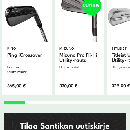
PING
MIZUNO
TITLEIST
Ping iCrossover
Mizuno Pro Fli-Hi
Titleist
Utility-rauta
Utility-
Golfmailat
Utility-raudat
Utility-rauda
Utility-raudat
365,00
€
330,00
€
329,00
Tilaa Santikan uutiskirje