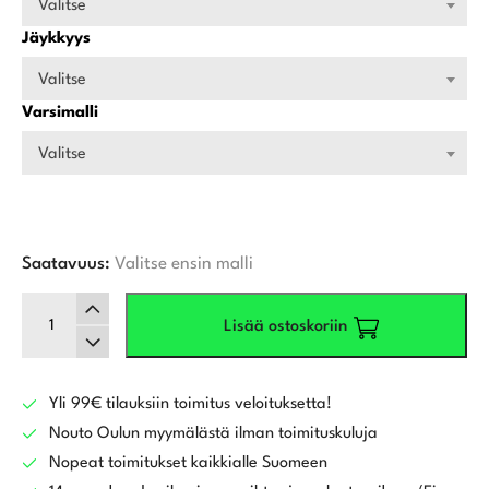
Valitse
Jäykkyys
Valitse
Varsimalli
Valitse
Saatavuus:
Valitse ensin malli
Wilson
Lisää ostoskoriin
Staff
Model
RB
Utility-
Yli 99€ tilauksiin toimitus veloituksetta!
rauta
Nouto Oulun myymälästä ilman toimituskuluja
määrä
Nopeat toimitukset kaikkialle Suomeen