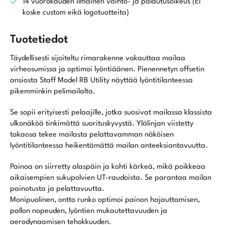
14 vuorokauden ilmainen vaihto- ja palautusoikeus (Ei
koske custom eikä logotuotteita)
Tuotetiedot
Täydellisesti sijoiteltu rimarakenne vakauttaa mailaa
virheosumissa ja optimoi lyöntiäänen. Pienennetyn offsetin
ansiosta Staff Model RB Utility näyttää lyöntitilanteessa
pikemminkin pelimailalta.
Se sopii erityisesti pelaajille, jotka suosivat mailassa klassista
ulkonäköä tinkimättä suorituskyvystä. Ylälinjan viistetty
takaosa tekee mailasta pelattavamman näköisen
lyöntitilanteessa heikentämättä mailan anteeksiantavuutta.
Painoa on siirretty alaspäin ja kohti kärkeä, mikä poikkeaa
aikaisempien sukupolvien UT-raudoista. Se parantaa mailan
painotusta ja pelattavuutta.
Monipuolinen, ontto runko optimoi painon hajauttamisen,
pallon nopeuden, lyöntien mukautettavuuden ja
aerodynaamisen tehokkuuden.