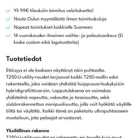
rauta
määrä
Yli 99€ tilauksiin toimitus veloituksetta!
Nouto Oulun myymälästä ilman toimituskuluja
Nopeat toimitukset kaikkialle Suomeen
14 vuorokauden ilmainen vaihto- ja palautusoikeus (Ei
koske custom eikä logotuotteita)
Tuotetiedot
Etäisyys ei ole koskaan näyttänyt näin puhtaalta.
T250·U‑utility‑raudat tarjoavat kaikki T250‑mallin edut
rakenteella, joka voidaan yhdistää huippusuorituskykyisiin
hybridigrafiittivarsiin. Lopputuloksena on voimakas
yhdistelmä nopeutta, vakautta ja tasaisuutta, sekä
sisäänrakennettua monipuolisuutta, jolla voit hyökätä väylälle
tiiltä tai väylältä. Kaikki tämä on paketoitu ultrapuhtaaseen
muotoiluun, jota pelaajat arvostavat.
Yksilöllinen rakenne
T250·U‑utility‑raudat on rakennettu eri tavalla kuin muut.