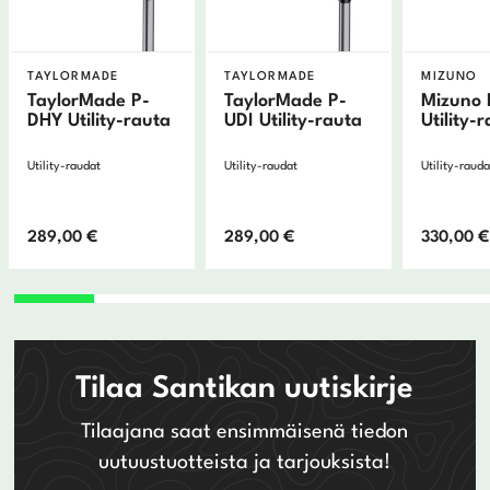
TAYLORMADE
TAYLORMADE
MIZUNO
TaylorMade P-
TaylorMade P-
Mizuno P
DHY Utility-rauta
UDI Utility-rauta
Utility-
Utility-raudat
Utility-raudat
Utility-rauda
289,00
€
289,00
€
330,00
€
Tilaa Santikan uutiskirje
Tilaajana saat ensimmäisenä tiedon
uutuustuotteista ja tarjouksista!