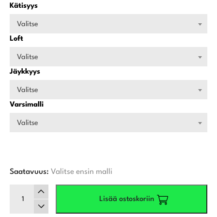
Kätisyys
Valitse
Loft
Valitse
Jäykkyys
Valitse
Varsimalli
Valitse
Saatavuus:
Valitse ensin malli
Titleist
Lisää ostoskoriin
T250U
Utility-