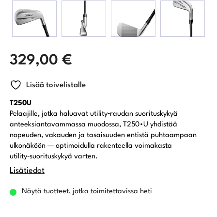
329,00
€
Lisää toivelistalle
T250U
Pelaajille, jotka haluavat utility‑raudan suorituskykyä
anteeksiantavammassa muodossa, T250•U yhdistää
nopeuden, vakauden ja tasaisuuden entistä puhtaampaan
ulkonäköön — optimoidulla rakenteella voimakasta
utility‑suorituskykyä varten.
Lisätiedot
Näytä tuotteet, jotka toimitettavissa heti