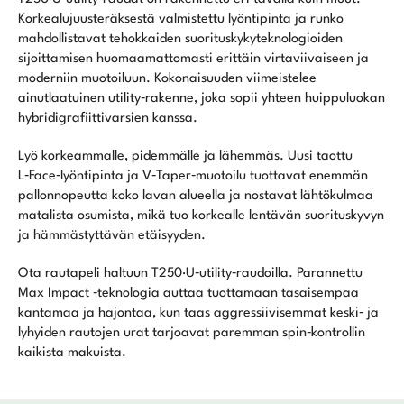
Korkealujuusteräksestä valmistettu lyöntipinta ja runko
mahdollistavat tehokkaiden suorituskykyteknologioiden
sijoittamisen huomaamattomasti erittäin virtaviivaiseen ja
moderniin muotoiluun. Kokonaisuuden viimeistelee
ainutlaatuinen utility‑rakenne, joka sopii yhteen huippuluokan
hybridigrafiittivarsien kanssa.
Lyö korkeammalle, pidemmälle ja lähemmäs. Uusi taottu
L‑Face‑lyöntipinta ja V‑Taper‑muotoilu tuottavat enemmän
pallonnopeutta koko lavan alueella ja nostavat lähtökulmaa
matalista osumista, mikä tuo korkealle lentävän suorituskyvyn
ja hämmästyttävän etäisyyden.
Ota rautapeli haltuun T250·U‑utility‑raudoilla. Parannettu
Max Impact ‑teknologia auttaa tuottamaan tasaisempaa
kantamaa ja hajontaa, kun taas aggressiivisemmat keski‑ ja
lyhyiden rautojen urat tarjoavat paremman spin‑kontrollin
kaikista makuista.